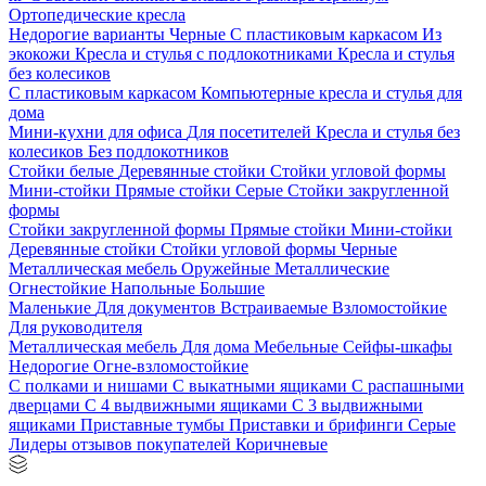
Ортопедические кресла
Недорогие варианты
Черные
С пластиковым каркасом
Из
экокожи
Кресла и стулья с подлокотниками
Кресла и стулья
без колесиков
С пластиковым каркасом
Компьютерные кресла и стулья для
дома
Мини-кухни для офиса
Для посетителей
Кресла и стулья без
колесиков
Без подлокотников
Стойки белые
Деревянные стойки
Стойки угловой формы
Мини-стойки
Прямые стойки
Серые
Стойки закругленной
формы
Стойки закругленной формы
Прямые стойки
Мини-стойки
Деревянные стойки
Стойки угловой формы
Черные
Металлическая мебель
Оружейные
Металлические
Огнестойкие
Напольные
Большие
Маленькие
Для документов
Встраиваемые
Взломостойкие
Для руководителя
Металлическая мебель
Для дома
Мебельные
Сейфы-шкафы
Недорогие
Огне-взломостойкие
С полками и нишами
С выкатными ящиками
С распашными
дверцами
С 4 выдвижными ящиками
С 3 выдвижными
ящиками
Приставные тумбы
Приставки и брифинги
Серые
Лидеры отзывов покупателей
Коричневые