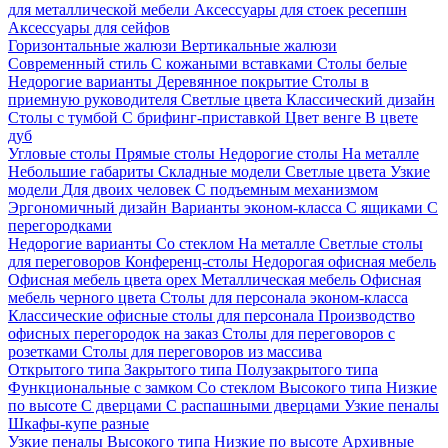
для металлической мебели
Аксессуары для стоек ресепшн
Аксессуары для сейфов
Горизонтальные жалюзи
Вертикальные жалюзи
Современный стиль
С кожаными вставками
Столы белые
Недорогие варианты
Деревянное покрытие
Столы в
приемную руководителя
Светлые цвета
Классический дизайн
Столы с тумбой
С брифинг-приставкой
Цвет венге
В цвете
дуб
Угловые столы
Прямые столы
Недорогие столы
На металле
Небольшие габариты
Складные модели
Светлые цвета
Узкие
модели
Для двоих человек
С подъемным механизмом
Эргономичный дизайн
Варианты эконом-класса
С ящиками
С
перегородками
Недорогие варианты
Со стеклом
На металле
Светлые столы
для переговоров
Конференц-столы
Недорогая офисная мебель
Офисная мебель цвета орех
Металлическая мебель
Офисная
мебель черного цвета
Столы для персонала эконом-класса
Классические офисные столы для персонала
Производство
офисных перегородок на заказ
Столы для переговоров с
розетками
Столы для переговоров из массива
Открытого типа
Закрытого типа
Полузакрытого типа
Функциональные с замком
Со стеклом
Высокого типа
Низкие
по высоте
С дверцами
С распашными дверцами
Узкие пеналы
Шкафы-купе разные
Узкие пеналы
Высокого типа
Низкие по высоте
Архивные