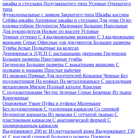
шкафы и стеллажи
Полузакрытого типа
Угловые
Открытого
типа
Функциональные с замком
Закрытого типа
Шкафы кассира
Сейфы-шкафы
Архивные шкафы и стеллажи
Для дома
Огне-
взломостойкие
Недорогие
Маленькие
Большие
Напольные
Для руководителя
Низкие по высоте
Угловые
Темные оттенки
С 4 выдвижными ящиками
С 3 выдвижными
ящиками
Серые
Офисные для документов
Большие размеры
Тумбы белые
Подкатные на колесах
Деревянные и ЛДСП
С распашными дверцами
Греденции
Большие размеры
Приставные тумбы
Греденции
Большие размеры
С выкатными ящиками
С
полками и нишами
Простые рабочие
Из экокожи
Прямые
Для посетителей
Кожаные
Черные
Без
подлокотников
На ножках
На металлокаркасе
С раскладным
механизмом
Мягкие
Полный каталог
Красные
С подлокотниками
Честер
Зеленые
Серые
Бежевые
Из ткани
Коричневые
Оранжевые
Узкие
Пуфы и пуфики
Маленькие
Без подлокотников
С усиленным каркасом
Со спинкой
Недорогие варианты
Из экокожи
С сетчатой тканью
С
пластиковым каркасом
С анатомической формой
С
хромированным каркасом
Выдерживают 200 кг
Из натуральной кожи
Выдерживают 150
кг
С высокой спинкой
Большого размера
Премиум