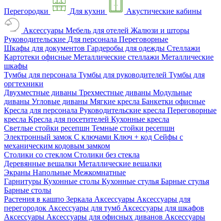
Перегородки
Для кухни
Акустические кабины
Аксессуары
Мебель для отелей
Жалюзи и шторы
Руководительские
Для персонала
Переговорные
Шкафы для документов
Гардеробы для одежды
Стеллажи
Картотеки офисные
Металлические стеллажи
Металлические
шкафы
Тумбы для персонала
Тумбы для руководителей
Тумбы для
оргтехники
Двухместные диваны
Трехместные диваны
Модульные
диваны
Угловые диваны
Мягкие кресла
Банкетки офисные
Кресла для персонала
Руководительские кресла
Переговорные
кресла
Кресла для посетителей
Кухонные кресла
Светлые стойки ресепшн
Темные стойки ресепшн
Электронный замок
С ключами
Ключ + код
Сейфы с
механическим кодовым замком
Столики со стеклом
Столики без стекла
Деревянные вешалки
Металлические вешалки
Экраны
Напольные
Межкомнатные
Гарнитуры
Кухонные столы
Кухонные стулья
Барные стулья
Барные столы
Растения в кашпо
Зеркала
Аксессуары
Аксессуары для
перегородок
Аксессуары для тумб
Аксессуары для шкафов
Аксессуары
Аксессуары для офисных диванов
Аксессуары