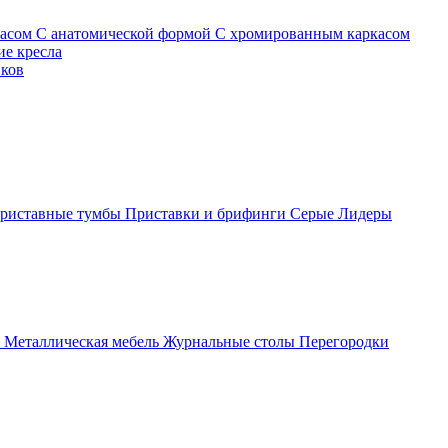
касом
С анатомической формой
С хромированным каркасом
е кресла
иков
риставные тумбы
Приставки и брифинги
Серые
Лидеры
ы
Металлическая мебель
Журнальные столы
Перегородки