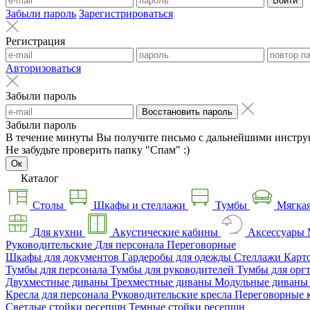
Войти
Забыли пароль
Зарегистрироваться
Регистрация
Авторизоваться
Забыли пароль
Восстановить пароль
Забыли пароль
В течение минуты Вы получите письмо с дальнейшими инстру
Не забудьте проверить папку "Спам" :)
Ок
Каталог
Столы
Шкафы и стеллажи
Тумбы
Мягкая
Для кухни
Акустические кабины
Аксессуары
Руководительские
Для персонала
Переговорные
Шкафы для документов
Гардеробы для одежды
Стеллажи
Карт
Тумбы для персонала
Тумбы для руководителей
Тумбы для орг
Двухместные диваны
Трехместные диваны
Модульные диван
Кресла для персонала
Руководительские кресла
Переговорные 
Светлые стойки ресепшн
Темные стойки ресепшн