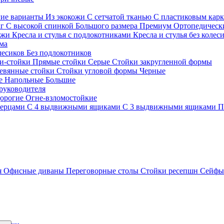
гие варианты
Из экокожи
С сетчатой тканью
С пластиковым кар
кг
С высокой спинкой
Большого размера
Премиум
Ортопедически
ожи
Кресла и стулья с подлокотниками
Кресла и стулья без колес
ма
олесиков
Без подлокотников
и-стойки
Прямые стойки
Серые
Стойки закругленной формы
евянные стойки
Стойки угловой формы
Черные
ие
Напольные
Большие
руководителя
орогие
Огне-взломостойкие
верцами
С 4 выдвижными ящиками
С 3 выдвижными ящиками
П
я
Офисные диваны
Переговорные столы
Стойки ресепшн
Сейф