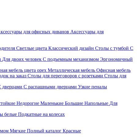
ксессуары для офисных диванов
Аксессуары для
одителя
Светлые цвета
Классический дизайн
Столы с тумбой
С
и
Для двоих человек
С подъемным механизмом
Эргономичный
ная мебель цвета орех
Металлическая мебель
Офисная мебель
док на заказ
Столы для переговоров с розетками
Столы для
С дверцами
С распашными дверцами
Узкие пеналы
стойкие
Недорогие
Маленькие
Большие
Напольные
Для
ы белые
Подкатные на колесах
змом
Мягкие
Полный каталог
Красные