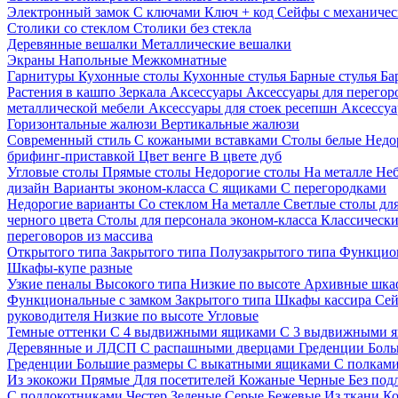
Электронный замок
С ключами
Ключ + код
Сейфы с механичес
Столики со стеклом
Столики без стекла
Деревянные вешалки
Металлические вешалки
Экраны
Напольные
Межкомнатные
Гарнитуры
Кухонные столы
Кухонные стулья
Барные стулья
Ба
Растения в кашпо
Зеркала
Аксессуары
Аксессуары для перего
металлической мебели
Аксессуары для стоек ресепшн
Аксессуа
Горизонтальные жалюзи
Вертикальные жалюзи
Современный стиль
С кожаными вставками
Столы белые
Недо
брифинг-приставкой
Цвет венге
В цвете дуб
Угловые столы
Прямые столы
Недорогие столы
На металле
Неб
дизайн
Варианты эконом-класса
С ящиками
С перегородками
Недорогие варианты
Со стеклом
На металле
Светлые столы дл
черного цвета
Столы для персонала эконом-класса
Классически
переговоров из массива
Открытого типа
Закрытого типа
Полузакрытого типа
Функцион
Шкафы-купе разные
Узкие пеналы
Высокого типа
Низкие по высоте
Архивные шка
Функциональные с замком
Закрытого типа
Шкафы кассира
Се
руководителя
Низкие по высоте
Угловые
Темные оттенки
С 4 выдвижными ящиками
С 3 выдвижными 
Деревянные и ЛДСП
С распашными дверцами
Греденции
Боль
Греденции
Большие размеры
С выкатными ящиками
С полкам
Из экокожи
Прямые
Для посетителей
Кожаные
Черные
Без под
С подлокотниками
Честер
Зеленые
Серые
Бежевые
Из ткани
Ко