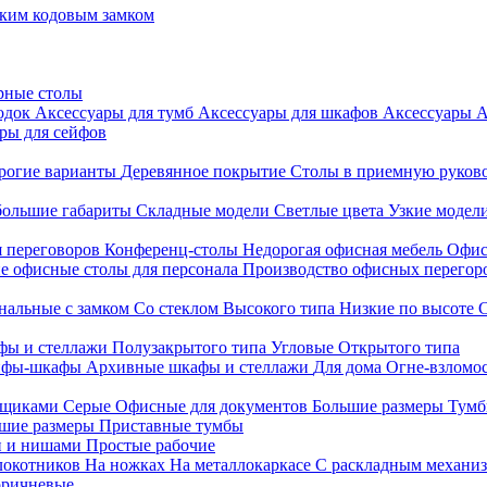
ким кодовым замком
рные столы
родок
Аксессуары для тумб
Аксессуары для шкафов
Аксессуары
А
ры для сейфов
рогие варианты
Деревянное покрытие
Столы в приемную руков
ольшие габариты
Складные модели
Светлые цвета
Узкие модел
я переговоров
Конференц-столы
Недорогая офисная мебель
Офис
е офисные столы для персонала
Производство офисных перегоро
альные с замком
Со стеклом
Высокого типа
Низкие по высоте
фы и стеллажи
Полузакрытого типа
Угловые
Открытого типа
йфы-шкафы
Архивные шкафы и стеллажи
Для дома
Огне-взломо
ящиками
Серые
Офисные для документов
Большие размеры
Тумб
шие размеры
Приставные тумбы
и и нишами
Простые рабочие
локотников
На ножках
На металлокаркасе
С раскладным механи
ричневые