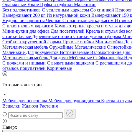
Оранжевые
Узкие
Пуфы и пуфики
Маленькие
Без подлокотников
С усиленным каркасом
Со спинкой
Недоро
Выдерживают 200 кг
Из натуральной кожи
Выдерживают 150 
Недорогие варианты
Черные
С пластиковым каркасом
Из экок
С пластиковым каркасом
Компьютерные кресла и стулья для до
Мини-кухни для офиса
Для посетителей
Кресла и стулья без к
Стойки белые
Деревянные стойки
Стойки угловой формы
Мин
Стойки закругленной формы
Прямые стойки
Мини-стойки
Дер
Металлическая мебель
Оружейные
Металлические
Огнестойк
Маленькие
Для документов
Встраиваемые
Взломостойкие
Для 
Металлическая мебель
Для дома
Мебельные
Сейфы-шкафы
Нед
С полками и нишами
С выкатными ящиками
С распашными д
отзывов покупателей
Коричневые
Готовые коллекции
Мебель для персонала
Мебель для руководителя
Кресла и стуль
Вешалки
Жалюзи
Растения
Наверх