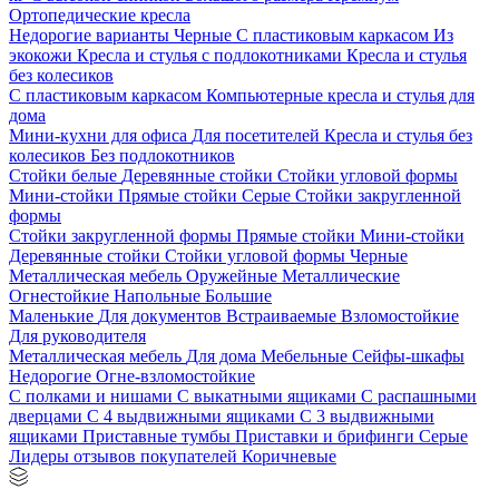
Ортопедические кресла
Недорогие варианты
Черные
С пластиковым каркасом
Из
экокожи
Кресла и стулья с подлокотниками
Кресла и стулья
без колесиков
С пластиковым каркасом
Компьютерные кресла и стулья для
дома
Мини-кухни для офиса
Для посетителей
Кресла и стулья без
колесиков
Без подлокотников
Стойки белые
Деревянные стойки
Стойки угловой формы
Мини-стойки
Прямые стойки
Серые
Стойки закругленной
формы
Стойки закругленной формы
Прямые стойки
Мини-стойки
Деревянные стойки
Стойки угловой формы
Черные
Металлическая мебель
Оружейные
Металлические
Огнестойкие
Напольные
Большие
Маленькие
Для документов
Встраиваемые
Взломостойкие
Для руководителя
Металлическая мебель
Для дома
Мебельные
Сейфы-шкафы
Недорогие
Огне-взломостойкие
С полками и нишами
С выкатными ящиками
С распашными
дверцами
С 4 выдвижными ящиками
С 3 выдвижными
ящиками
Приставные тумбы
Приставки и брифинги
Серые
Лидеры отзывов покупателей
Коричневые