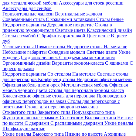
для металлической мебели
Аксессуары для стоек ресепшн
Аксессуары для сейфов
Горизонтальные жалюзи
Вертикальные жалюзи
Современный стиль
С кожаными вставками
Столы белые
Недорогие варианты
Деревянное покрытие
Столы в
приемную руководителя
Светлые цвета
Классический дизайн
Столы с тумбой
С брифинг-приставкой
Цвет венге
В цвете
дуб
Угловые столы
Прямые столы
Недорогие столы
На металле
Небольшие габариты
Складные модели
Светлые цвета
Узкие
модели
Для двоих человек
С подъемным механизмом
Эргономичный дизайн
Варианты эконом-класса
С ящиками
С
перегородками
Недорогие варианты
Со стеклом
На металле
Светлые столы
для переговоров
Конференц-столы
Недорогая офисная мебель
Офисная мебель цвета орех
Металлическая мебель
Офисная
мебель черного цвета
Столы для персонала эконом-класса
Классические офисные столы для персонала
Производство
офисных перегородок на заказ
Столы для переговоров с
розетками
Столы для переговоров из массива
Открытого типа
Закрытого типа
Полузакрытого типа
Функциональные с замком
Со стеклом
Высокого типа
Низкие
по высоте
С дверцами
С распашными дверцами
Узкие пеналы
Шкафы-купе разные
Узкие пеналы
Высокого типа
Низкие по высоте
Архивные