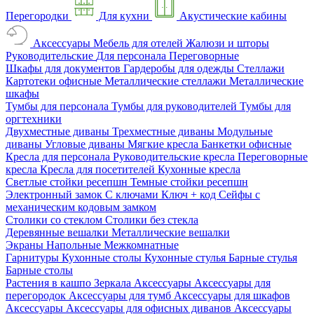
Перегородки
Для кухни
Акустические кабины
Аксессуары
Мебель для отелей
Жалюзи и шторы
Руководительские
Для персонала
Переговорные
Шкафы для документов
Гардеробы для одежды
Стеллажи
Картотеки офисные
Металлические стеллажи
Металлические
шкафы
Тумбы для персонала
Тумбы для руководителей
Тумбы для
оргтехники
Двухместные диваны
Трехместные диваны
Модульные
диваны
Угловые диваны
Мягкие кресла
Банкетки офисные
Кресла для персонала
Руководительские кресла
Переговорные
кресла
Кресла для посетителей
Кухонные кресла
Светлые стойки ресепшн
Темные стойки ресепшн
Электронный замок
С ключами
Ключ + код
Сейфы с
механическим кодовым замком
Столики со стеклом
Столики без стекла
Деревянные вешалки
Металлические вешалки
Экраны
Напольные
Межкомнатные
Гарнитуры
Кухонные столы
Кухонные стулья
Барные стулья
Барные столы
Растения в кашпо
Зеркала
Аксессуары
Аксессуары для
перегородок
Аксессуары для тумб
Аксессуары для шкафов
Аксессуары
Аксессуары для офисных диванов
Аксессуары