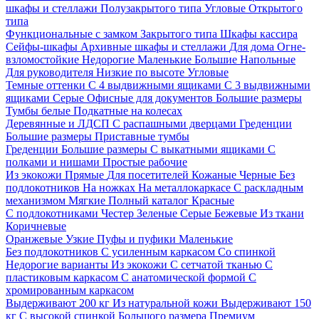
шкафы и стеллажи
Полузакрытого типа
Угловые
Открытого
типа
Функциональные с замком
Закрытого типа
Шкафы кассира
Сейфы-шкафы
Архивные шкафы и стеллажи
Для дома
Огне-
взломостойкие
Недорогие
Маленькие
Большие
Напольные
Для руководителя
Низкие по высоте
Угловые
Темные оттенки
С 4 выдвижными ящиками
С 3 выдвижными
ящиками
Серые
Офисные для документов
Большие размеры
Тумбы белые
Подкатные на колесах
Деревянные и ЛДСП
С распашными дверцами
Греденции
Большие размеры
Приставные тумбы
Греденции
Большие размеры
С выкатными ящиками
С
полками и нишами
Простые рабочие
Из экокожи
Прямые
Для посетителей
Кожаные
Черные
Без
подлокотников
На ножках
На металлокаркасе
С раскладным
механизмом
Мягкие
Полный каталог
Красные
С подлокотниками
Честер
Зеленые
Серые
Бежевые
Из ткани
Коричневые
Оранжевые
Узкие
Пуфы и пуфики
Маленькие
Без подлокотников
С усиленным каркасом
Со спинкой
Недорогие варианты
Из экокожи
С сетчатой тканью
С
пластиковым каркасом
С анатомической формой
С
хромированным каркасом
Выдерживают 200 кг
Из натуральной кожи
Выдерживают 150
кг
С высокой спинкой
Большого размера
Премиум