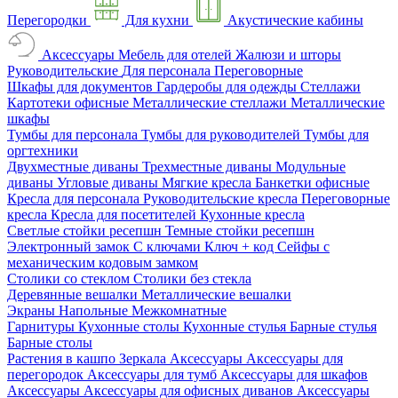
Перегородки
Для кухни
Акустические кабины
Аксессуары
Мебель для отелей
Жалюзи и шторы
Руководительские
Для персонала
Переговорные
Шкафы для документов
Гардеробы для одежды
Стеллажи
Картотеки офисные
Металлические стеллажи
Металлические
шкафы
Тумбы для персонала
Тумбы для руководителей
Тумбы для
оргтехники
Двухместные диваны
Трехместные диваны
Модульные
диваны
Угловые диваны
Мягкие кресла
Банкетки офисные
Кресла для персонала
Руководительские кресла
Переговорные
кресла
Кресла для посетителей
Кухонные кресла
Светлые стойки ресепшн
Темные стойки ресепшн
Электронный замок
С ключами
Ключ + код
Сейфы с
механическим кодовым замком
Столики со стеклом
Столики без стекла
Деревянные вешалки
Металлические вешалки
Экраны
Напольные
Межкомнатные
Гарнитуры
Кухонные столы
Кухонные стулья
Барные стулья
Барные столы
Растения в кашпо
Зеркала
Аксессуары
Аксессуары для
перегородок
Аксессуары для тумб
Аксессуары для шкафов
Аксессуары
Аксессуары для офисных диванов
Аксессуары