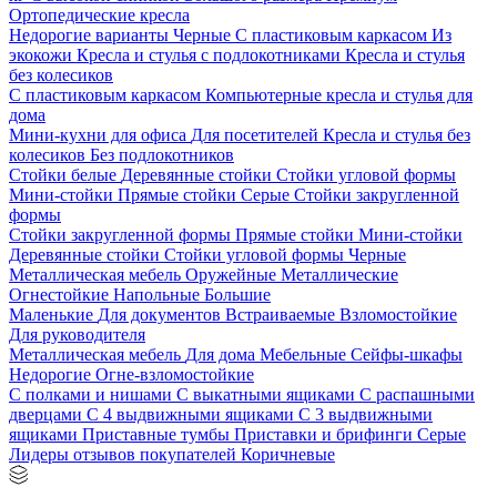
Ортопедические кресла
Недорогие варианты
Черные
С пластиковым каркасом
Из
экокожи
Кресла и стулья с подлокотниками
Кресла и стулья
без колесиков
С пластиковым каркасом
Компьютерные кресла и стулья для
дома
Мини-кухни для офиса
Для посетителей
Кресла и стулья без
колесиков
Без подлокотников
Стойки белые
Деревянные стойки
Стойки угловой формы
Мини-стойки
Прямые стойки
Серые
Стойки закругленной
формы
Стойки закругленной формы
Прямые стойки
Мини-стойки
Деревянные стойки
Стойки угловой формы
Черные
Металлическая мебель
Оружейные
Металлические
Огнестойкие
Напольные
Большие
Маленькие
Для документов
Встраиваемые
Взломостойкие
Для руководителя
Металлическая мебель
Для дома
Мебельные
Сейфы-шкафы
Недорогие
Огне-взломостойкие
С полками и нишами
С выкатными ящиками
С распашными
дверцами
С 4 выдвижными ящиками
С 3 выдвижными
ящиками
Приставные тумбы
Приставки и брифинги
Серые
Лидеры отзывов покупателей
Коричневые