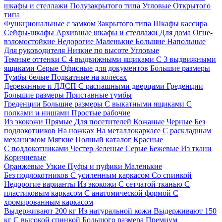
шкафы и стеллажи
Полузакрытого типа
Угловые
Открытого
типа
Функциональные с замком
Закрытого типа
Шкафы кассира
Сейфы-шкафы
Архивные шкафы и стеллажи
Для дома
Огне-
взломостойкие
Недорогие
Маленькие
Большие
Напольные
Для руководителя
Низкие по высоте
Угловые
Темные оттенки
С 4 выдвижными ящиками
С 3 выдвижными
ящиками
Серые
Офисные для документов
Большие размеры
Тумбы белые
Подкатные на колесах
Деревянные и ЛДСП
С распашными дверцами
Греденции
Большие размеры
Приставные тумбы
Греденции
Большие размеры
С выкатными ящиками
С
полками и нишами
Простые рабочие
Из экокожи
Прямые
Для посетителей
Кожаные
Черные
Без
подлокотников
На ножках
На металлокаркасе
С раскладным
механизмом
Мягкие
Полный каталог
Красные
С подлокотниками
Честер
Зеленые
Серые
Бежевые
Из ткани
Коричневые
Оранжевые
Узкие
Пуфы и пуфики
Маленькие
Без подлокотников
С усиленным каркасом
Со спинкой
Недорогие варианты
Из экокожи
С сетчатой тканью
С
пластиковым каркасом
С анатомической формой
С
хромированным каркасом
Выдерживают 200 кг
Из натуральной кожи
Выдерживают 150
кг
С высокой спинкой
Большого размера
Премиум