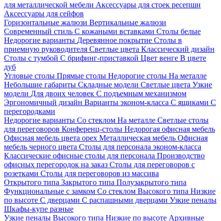
для металлической мебели
Аксессуары для стоек ресепшн
Аксессуары для сейфов
Горизонтальные жалюзи
Вертикальные жалюзи
Современный стиль
С кожаными вставками
Столы белые
Недорогие варианты
Деревянное покрытие
Столы в
приемную руководителя
Светлые цвета
Классический дизайн
Столы с тумбой
С брифинг-приставкой
Цвет венге
В цвете
дуб
Угловые столы
Прямые столы
Недорогие столы
На металле
Небольшие габариты
Складные модели
Светлые цвета
Узкие
модели
Для двоих человек
С подъемным механизмом
Эргономичный дизайн
Варианты эконом-класса
С ящиками
С
перегородками
Недорогие варианты
Со стеклом
На металле
Светлые столы
для переговоров
Конференц-столы
Недорогая офисная мебель
Офисная мебель цвета орех
Металлическая мебель
Офисная
мебель черного цвета
Столы для персонала эконом-класса
Классические офисные столы для персонала
Производство
офисных перегородок на заказ
Столы для переговоров с
розетками
Столы для переговоров из массива
Открытого типа
Закрытого типа
Полузакрытого типа
Функциональные с замком
Со стеклом
Высокого типа
Низкие
по высоте
С дверцами
С распашными дверцами
Узкие пеналы
Шкафы-купе разные
Узкие пеналы
Высокого типа
Низкие по высоте
Архивные