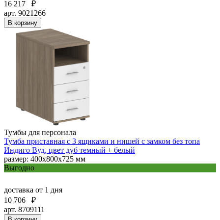
16 217
₽
арт. 9021266
В корзину
Тумбы для персонала
Тумба приставная с 3 ящиками и нишей с замком без топа
Индиго Вуд, цвет дуб темный + белый
размер: 400х800х725 мм
Выгодно
доставка
от 1 дня
10 706
₽
арт. 8709111
В корзину