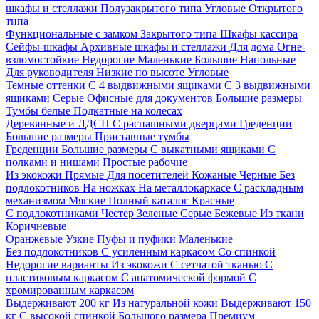
шкафы и стеллажи
Полузакрытого типа
Угловые
Открытого
типа
Функциональные с замком
Закрытого типа
Шкафы кассира
Сейфы-шкафы
Архивные шкафы и стеллажи
Для дома
Огне-
взломостойкие
Недорогие
Маленькие
Большие
Напольные
Для руководителя
Низкие по высоте
Угловые
Темные оттенки
С 4 выдвижными ящиками
С 3 выдвижными
ящиками
Серые
Офисные для документов
Большие размеры
Тумбы белые
Подкатные на колесах
Деревянные и ЛДСП
С распашными дверцами
Греденции
Большие размеры
Приставные тумбы
Греденции
Большие размеры
С выкатными ящиками
С
полками и нишами
Простые рабочие
Из экокожи
Прямые
Для посетителей
Кожаные
Черные
Без
подлокотников
На ножках
На металлокаркасе
С раскладным
механизмом
Мягкие
Полный каталог
Красные
С подлокотниками
Честер
Зеленые
Серые
Бежевые
Из ткани
Коричневые
Оранжевые
Узкие
Пуфы и пуфики
Маленькие
Без подлокотников
С усиленным каркасом
Со спинкой
Недорогие варианты
Из экокожи
С сетчатой тканью
С
пластиковым каркасом
С анатомической формой
С
хромированным каркасом
Выдерживают 200 кг
Из натуральной кожи
Выдерживают 150
кг
С высокой спинкой
Большого размера
Премиум