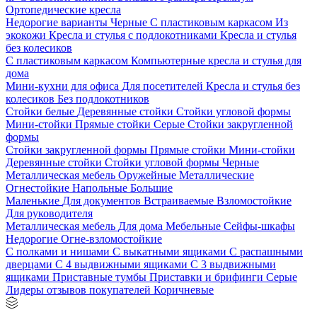
Ортопедические кресла
Недорогие варианты
Черные
С пластиковым каркасом
Из
экокожи
Кресла и стулья с подлокотниками
Кресла и стулья
без колесиков
С пластиковым каркасом
Компьютерные кресла и стулья для
дома
Мини-кухни для офиса
Для посетителей
Кресла и стулья без
колесиков
Без подлокотников
Стойки белые
Деревянные стойки
Стойки угловой формы
Мини-стойки
Прямые стойки
Серые
Стойки закругленной
формы
Стойки закругленной формы
Прямые стойки
Мини-стойки
Деревянные стойки
Стойки угловой формы
Черные
Металлическая мебель
Оружейные
Металлические
Огнестойкие
Напольные
Большие
Маленькие
Для документов
Встраиваемые
Взломостойкие
Для руководителя
Металлическая мебель
Для дома
Мебельные
Сейфы-шкафы
Недорогие
Огне-взломостойкие
С полками и нишами
С выкатными ящиками
С распашными
дверцами
С 4 выдвижными ящиками
С 3 выдвижными
ящиками
Приставные тумбы
Приставки и брифинги
Серые
Лидеры отзывов покупателей
Коричневые