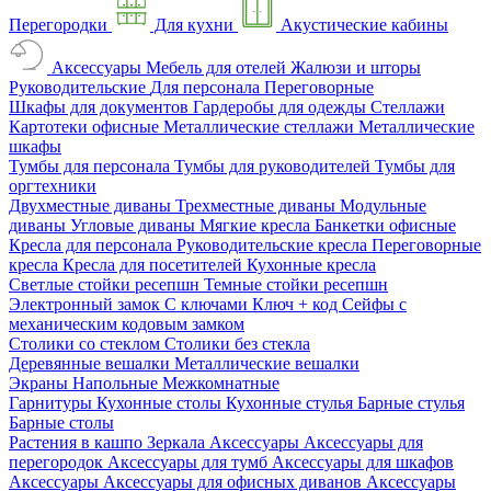
Перегородки
Для кухни
Акустические кабины
Аксессуары
Мебель для отелей
Жалюзи и шторы
Руководительские
Для персонала
Переговорные
Шкафы для документов
Гардеробы для одежды
Стеллажи
Картотеки офисные
Металлические стеллажи
Металлические
шкафы
Тумбы для персонала
Тумбы для руководителей
Тумбы для
оргтехники
Двухместные диваны
Трехместные диваны
Модульные
диваны
Угловые диваны
Мягкие кресла
Банкетки офисные
Кресла для персонала
Руководительские кресла
Переговорные
кресла
Кресла для посетителей
Кухонные кресла
Светлые стойки ресепшн
Темные стойки ресепшн
Электронный замок
С ключами
Ключ + код
Сейфы с
механическим кодовым замком
Столики со стеклом
Столики без стекла
Деревянные вешалки
Металлические вешалки
Экраны
Напольные
Межкомнатные
Гарнитуры
Кухонные столы
Кухонные стулья
Барные стулья
Барные столы
Растения в кашпо
Зеркала
Аксессуары
Аксессуары для
перегородок
Аксессуары для тумб
Аксессуары для шкафов
Аксессуары
Аксессуары для офисных диванов
Аксессуары