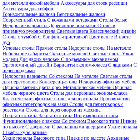
для металлической мебели
Аксессуары для стоек ресепшн
Аксессуары для сейфов
Горизонтальные жалюзи
Вертикальные жалюзи
Современный стиль
С кожаными вставками
Столы белые
Недорогие варианты
Деревянное покрытие
Столы в
приемную руководителя
Светлые цвета
Классический дизайн
Столы с тумбой
С брифинг-приставкой
Цвет венге
В цвете
дуб
Угловые столы
Прямые столы
Недорогие столы
На металле
Небольшие габариты
Складные модели
Светлые цвета
Узкие
модели
Для двоих человек
С подъемным механизмом
Эргономичный дизайн
Варианты эконом-класса
С ящиками
С
перегородками
Недорогие варианты
Со стеклом
На металле
Светлые столы
для переговоров
Конференц-столы
Недорогая офисная мебель
Офисная мебель цвета орех
Металлическая мебель
Офисная
мебель черного цвета
Столы для персонала эконом-класса
Классические офисные столы для персонала
Производство
офисных перегородок на заказ
Столы для переговоров с
розетками
Столы для переговоров из массива
Открытого типа
Закрытого типа
Полузакрытого типа
Функциональные с замком
Со стеклом
Высокого типа
Низкие
по высоте
С дверцами
С распашными дверцами
Узкие пеналы
Шкафы-купе разные
Узкие пеналы
Высокого типа
Низкие по высоте
Архивные