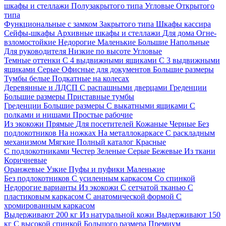
шкафы и стеллажи
Полузакрытого типа
Угловые
Открытого
типа
Функциональные с замком
Закрытого типа
Шкафы кассира
Сейфы-шкафы
Архивные шкафы и стеллажи
Для дома
Огне-
взломостойкие
Недорогие
Маленькие
Большие
Напольные
Для руководителя
Низкие по высоте
Угловые
Темные оттенки
С 4 выдвижными ящиками
С 3 выдвижными
ящиками
Серые
Офисные для документов
Большие размеры
Тумбы белые
Подкатные на колесах
Деревянные и ЛДСП
С распашными дверцами
Греденции
Большие размеры
Приставные тумбы
Греденции
Большие размеры
С выкатными ящиками
С
полками и нишами
Простые рабочие
Из экокожи
Прямые
Для посетителей
Кожаные
Черные
Без
подлокотников
На ножках
На металлокаркасе
С раскладным
механизмом
Мягкие
Полный каталог
Красные
С подлокотниками
Честер
Зеленые
Серые
Бежевые
Из ткани
Коричневые
Оранжевые
Узкие
Пуфы и пуфики
Маленькие
Без подлокотников
С усиленным каркасом
Со спинкой
Недорогие варианты
Из экокожи
С сетчатой тканью
С
пластиковым каркасом
С анатомической формой
С
хромированным каркасом
Выдерживают 200 кг
Из натуральной кожи
Выдерживают 150
кг
С высокой спинкой
Большого размера
Премиум