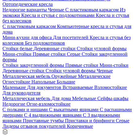
Ортопедические кресла
Недорогие варианты
Черные
С пластиковым каркасом
Из
экокожи
Кресла и стулья с подлокотниками
Кресла и стулья
без колесиков
С пластиковым каркасом
Компьютерные кресла и стулья для
дома
Мини-кухни для офиса
Для посетителей
Кресла и стулья без
колесиков
Без подлокотников
Стойки белые
Деревянные стойки
Стойки угловой формы
Мини-стойки
Прямые стойки
Серые
Стойки закругленной
формы
Стойки закругленной формы
Прямые стойки
Мини-стойки
Деревянные стойки
Стойки угловой формы
Черные
Металлическая мебель
Оружейные
Металлические
Огнестойкие
Напольные
Большие
Маленькие
Для документов
Встраиваемые
Взломостойкие
Для руководителя
Металлическая мебель
Для дома
Мебельные
Сейфы-шкафы
Недорогие
Огне-взломостойкие
С полками и нишами
С выкатными ящиками
С распашными
дверцами
С 4 выдвижными ящиками
С 3 выдвижными
ящиками
Приставные тумбы
Приставки и брифинги
Серые
Лидеры отзывов покупателей
Коричневые