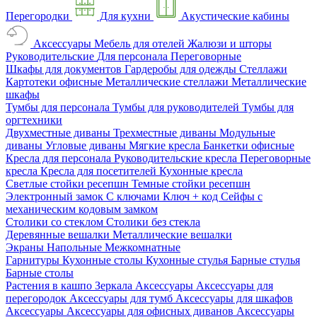
Перегородки
Для кухни
Акустические кабины
Аксессуары
Мебель для отелей
Жалюзи и шторы
Руководительские
Для персонала
Переговорные
Шкафы для документов
Гардеробы для одежды
Стеллажи
Картотеки офисные
Металлические стеллажи
Металлические
шкафы
Тумбы для персонала
Тумбы для руководителей
Тумбы для
оргтехники
Двухместные диваны
Трехместные диваны
Модульные
диваны
Угловые диваны
Мягкие кресла
Банкетки офисные
Кресла для персонала
Руководительские кресла
Переговорные
кресла
Кресла для посетителей
Кухонные кресла
Светлые стойки ресепшн
Темные стойки ресепшн
Электронный замок
С ключами
Ключ + код
Сейфы с
механическим кодовым замком
Столики со стеклом
Столики без стекла
Деревянные вешалки
Металлические вешалки
Экраны
Напольные
Межкомнатные
Гарнитуры
Кухонные столы
Кухонные стулья
Барные стулья
Барные столы
Растения в кашпо
Зеркала
Аксессуары
Аксессуары для
перегородок
Аксессуары для тумб
Аксессуары для шкафов
Аксессуары
Аксессуары для офисных диванов
Аксессуары