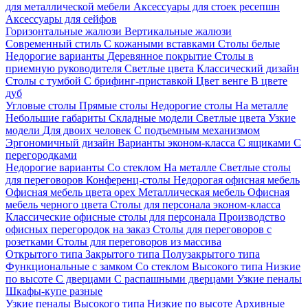
для металлической мебели
Аксессуары для стоек ресепшн
Аксессуары для сейфов
Горизонтальные жалюзи
Вертикальные жалюзи
Современный стиль
С кожаными вставками
Столы белые
Недорогие варианты
Деревянное покрытие
Столы в
приемную руководителя
Светлые цвета
Классический дизайн
Столы с тумбой
С брифинг-приставкой
Цвет венге
В цвете
дуб
Угловые столы
Прямые столы
Недорогие столы
На металле
Небольшие габариты
Складные модели
Светлые цвета
Узкие
модели
Для двоих человек
С подъемным механизмом
Эргономичный дизайн
Варианты эконом-класса
С ящиками
С
перегородками
Недорогие варианты
Со стеклом
На металле
Светлые столы
для переговоров
Конференц-столы
Недорогая офисная мебель
Офисная мебель цвета орех
Металлическая мебель
Офисная
мебель черного цвета
Столы для персонала эконом-класса
Классические офисные столы для персонала
Производство
офисных перегородок на заказ
Столы для переговоров с
розетками
Столы для переговоров из массива
Открытого типа
Закрытого типа
Полузакрытого типа
Функциональные с замком
Со стеклом
Высокого типа
Низкие
по высоте
С дверцами
С распашными дверцами
Узкие пеналы
Шкафы-купе разные
Узкие пеналы
Высокого типа
Низкие по высоте
Архивные