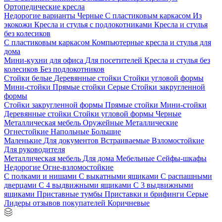
Ортопедические кресла
Недорогие варианты
Черные
С пластиковым каркасом
Из
экокожи
Кресла и стулья с подлокотниками
Кресла и стулья
без колесиков
С пластиковым каркасом
Компьютерные кресла и стулья для
дома
Мини-кухни для офиса
Для посетителей
Кресла и стулья без
колесиков
Без подлокотников
Стойки белые
Деревянные стойки
Стойки угловой формы
Мини-стойки
Прямые стойки
Серые
Стойки закругленной
формы
Стойки закругленной формы
Прямые стойки
Мини-стойки
Деревянные стойки
Стойки угловой формы
Черные
Металлическая мебель
Оружейные
Металлические
Огнестойкие
Напольные
Большие
Маленькие
Для документов
Встраиваемые
Взломостойкие
Для руководителя
Металлическая мебель
Для дома
Мебельные
Сейфы-шкафы
Недорогие
Огне-взломостойкие
С полками и нишами
С выкатными ящиками
С распашными
дверцами
С 4 выдвижными ящиками
С 3 выдвижными
ящиками
Приставные тумбы
Приставки и брифинги
Серые
Лидеры отзывов покупателей
Коричневые