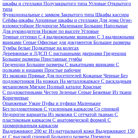
шкафы и стеллажи
Полузакрытого типа
Угловые
Открытого
типа
Функциональные с замком
Закрытого типа
Шкафы кассира
Сейфы-шкафы
Архивные шкафы и стеллажи
Для дома
Огне-
взломостойкие
Недорогие
Маленькие
Большие
Напольные
Для руководителя
Низкие по высоте
Угловые
Темные оттенки
С 4 выдвижными ящиками
С 3 выдвижными
ящиками
Серые
Офисные для документов
Большие размеры
Тумбы белые
Подкатные на колесах
Деревянные и ЛДСП
С распашными дверцами
Греденции
Большие размеры
Приставные тумбы
Греденции
Большие размеры
С выкатными ящиками
С
полками и нишами
Простые рабочие
Из экокожи
Прямые
Для посетителей
Кожаные
Черные
Без
подлокотников
На ножках
На металлокаркасе
С раскладным
механизмом
Мягкие
Полный каталог
Красные
С подлокотниками
Честер
Зеленые
Серые
Бежевые
Из ткани
Коричневые
Оранжевые
Узкие
Пуфы и пуфики
Маленькие
Без подлокотников
С усиленным каркасом
Со спинкой
Недорогие варианты
Из экокожи
С сетчатой тканью
С
пластиковым каркасом
С анатомической формой
С
хромированным каркасом
Выдерживают 200 кг
Из натуральной кожи
Выдерживают 150
кг
С высокой спинкой
Большого размера
Премиум