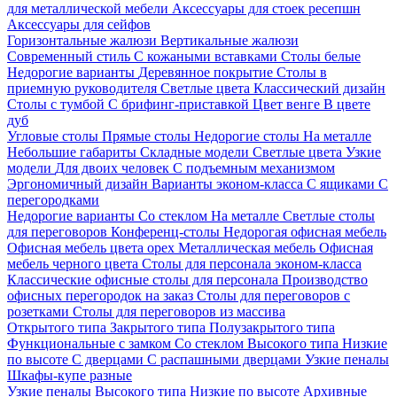
для металлической мебели
Аксессуары для стоек ресепшн
Аксессуары для сейфов
Горизонтальные жалюзи
Вертикальные жалюзи
Современный стиль
С кожаными вставками
Столы белые
Недорогие варианты
Деревянное покрытие
Столы в
приемную руководителя
Светлые цвета
Классический дизайн
Столы с тумбой
С брифинг-приставкой
Цвет венге
В цвете
дуб
Угловые столы
Прямые столы
Недорогие столы
На металле
Небольшие габариты
Складные модели
Светлые цвета
Узкие
модели
Для двоих человек
С подъемным механизмом
Эргономичный дизайн
Варианты эконом-класса
С ящиками
С
перегородками
Недорогие варианты
Со стеклом
На металле
Светлые столы
для переговоров
Конференц-столы
Недорогая офисная мебель
Офисная мебель цвета орех
Металлическая мебель
Офисная
мебель черного цвета
Столы для персонала эконом-класса
Классические офисные столы для персонала
Производство
офисных перегородок на заказ
Столы для переговоров с
розетками
Столы для переговоров из массива
Открытого типа
Закрытого типа
Полузакрытого типа
Функциональные с замком
Со стеклом
Высокого типа
Низкие
по высоте
С дверцами
С распашными дверцами
Узкие пеналы
Шкафы-купе разные
Узкие пеналы
Высокого типа
Низкие по высоте
Архивные