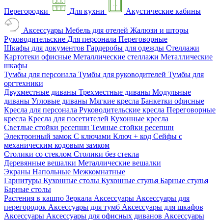
Перегородки
Для кухни
Акустические кабины
Аксессуары
Мебель для отелей
Жалюзи и шторы
Руководительские
Для персонала
Переговорные
Шкафы для документов
Гардеробы для одежды
Стеллажи
Картотеки офисные
Металлические стеллажи
Металлические
шкафы
Тумбы для персонала
Тумбы для руководителей
Тумбы для
оргтехники
Двухместные диваны
Трехместные диваны
Модульные
диваны
Угловые диваны
Мягкие кресла
Банкетки офисные
Кресла для персонала
Руководительские кресла
Переговорные
кресла
Кресла для посетителей
Кухонные кресла
Светлые стойки ресепшн
Темные стойки ресепшн
Электронный замок
С ключами
Ключ + код
Сейфы с
механическим кодовым замком
Столики со стеклом
Столики без стекла
Деревянные вешалки
Металлические вешалки
Экраны
Напольные
Межкомнатные
Гарнитуры
Кухонные столы
Кухонные стулья
Барные стулья
Барные столы
Растения в кашпо
Зеркала
Аксессуары
Аксессуары для
перегородок
Аксессуары для тумб
Аксессуары для шкафов
Аксессуары
Аксессуары для офисных диванов
Аксессуары