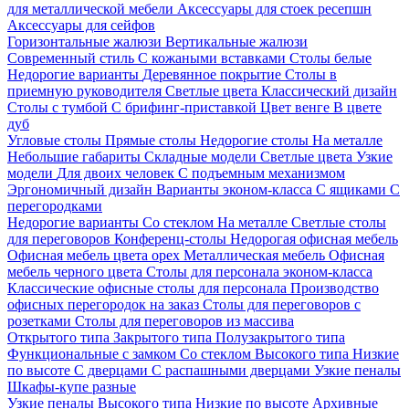
для металлической мебели
Аксессуары для стоек ресепшн
Аксессуары для сейфов
Горизонтальные жалюзи
Вертикальные жалюзи
Современный стиль
С кожаными вставками
Столы белые
Недорогие варианты
Деревянное покрытие
Столы в
приемную руководителя
Светлые цвета
Классический дизайн
Столы с тумбой
С брифинг-приставкой
Цвет венге
В цвете
дуб
Угловые столы
Прямые столы
Недорогие столы
На металле
Небольшие габариты
Складные модели
Светлые цвета
Узкие
модели
Для двоих человек
С подъемным механизмом
Эргономичный дизайн
Варианты эконом-класса
С ящиками
С
перегородками
Недорогие варианты
Со стеклом
На металле
Светлые столы
для переговоров
Конференц-столы
Недорогая офисная мебель
Офисная мебель цвета орех
Металлическая мебель
Офисная
мебель черного цвета
Столы для персонала эконом-класса
Классические офисные столы для персонала
Производство
офисных перегородок на заказ
Столы для переговоров с
розетками
Столы для переговоров из массива
Открытого типа
Закрытого типа
Полузакрытого типа
Функциональные с замком
Со стеклом
Высокого типа
Низкие
по высоте
С дверцами
С распашными дверцами
Узкие пеналы
Шкафы-купе разные
Узкие пеналы
Высокого типа
Низкие по высоте
Архивные