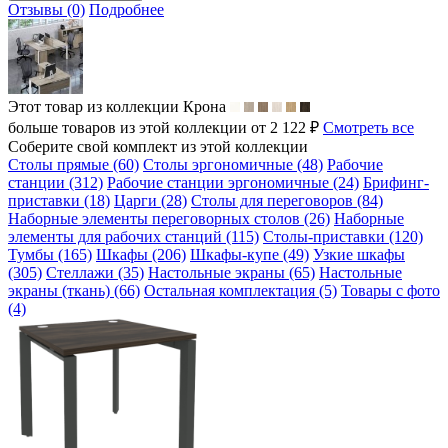
Отзывы (0)
Подробнее
Этот товар из коллекции
Крона
больше товаров из этой коллекции от 2 122 ₽
Смотреть все
Соберите свой комплект из этой коллекции
Столы прямые (60)
Столы эргономичные (48)
Рабочие
станции (312)
Рабочие станции эргономичные (24)
Брифинг-
приставки (18)
Царги (28)
Столы для переговоров (84)
Наборные элементы переговорных столов (26)
Наборные
элементы для рабочих станций (115)
Столы-приставки (120)
Тумбы (165)
Шкафы (206)
Шкафы-купе (49)
Узкие шкафы
(305)
Стеллажи (35)
Настольные экраны (65)
Настольные
экраны (ткань) (66)
Остальная комплектация (5)
Товары с фото
(4)