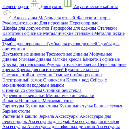
Перегородки
Для кухни
Акустические кабины
Аксессуары
Мебель для отелей
Жалюзи и шторы
Руководительские
Для персонала
Переговорные
Шкафы для документов
Гардеробы для одежды
Стеллажи
Картотеки офисные
Металлические стеллажи
Металлические
шкафы
Тумбы для персонала
Тумбы для руководителей
Тумбы для
оргтехники
Двухместные диваны
Трехместные диваны
Модульные
диваны
Угловые диваны
Мягкие кресла
Банкетки офисные
Кресла для персонала
Руководительские кресла
Переговорные
кресла
Кресла для посетителей
Кухонные кресла
Светлые стойки ресепшн
Темные стойки ресепшн
Электронный замок
С ключами
Ключ + код
Сейфы с
механическим кодовым замком
Столики со стеклом
Столики без стекла
Деревянные вешалки
Металлические вешалки
Экраны
Напольные
Межкомнатные
Гарнитуры
Кухонные столы
Кухонные стулья
Барные стулья
Барные столы
Растения в кашпо
Зеркала
Аксессуары
Аксессуары для
перегородок
Аксессуары для тумб
Аксессуары для шкафов
Аксессуары
Аксессуары для офисных диванов
Аксессуары