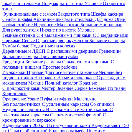
шкафы и стеллажи
Полузакрытого типа
Угловые
Открытого
типа
Функциональные с замком
Закрытого типа
Шкафы кассира
Сейфы-шкафы
Архивные шкафы и стеллажи
Для дома
Огне-
взломостойкие
Недорогие
Маленькие
Большие
Напольные
Для руководителя
Низкие по высоте
Угловые
Темные оттенки
С 4 выдвижными ящиками
С 3 выдвижными
ящиками
Серые
Офисные для документов
Большие размеры
Тумбы белые
Подкатные на колесах
Деревянные и ЛДСП
С распашными дверцами
Греденции
Большие размеры
Приставные тумбы
Греденции
Большие размеры
С выкатными ящиками
С
полками и нишами
Простые рабочие
Из экокожи
Прямые
Для посетителей
Кожаные
Черные
Без
подлокотников
На ножках
На металлокаркасе
С раскладным
механизмом
Мягкие
Полный каталог
Красные
С подлокотниками
Честер
Зеленые
Серые
Бежевые
Из ткани
Коричневые
Оранжевые
Узкие
Пуфы и пуфики
Маленькие
Без подлокотников
С усиленным каркасом
Со спинкой
Недорогие варианты
Из экокожи
С сетчатой тканью
С
пластиковым каркасом
С анатомической формой
С
хромированным каркасом
Выдерживают 200 кг
Из натуральной кожи
Выдерживают 150
кг
С высокой спинкой
Большого размера
Премиум