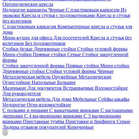
Ортопедические кресла
Недорогие варианты
Черные
С пластиковым каркасом
Из
экокожи
Кресла и стулья с подлокотниками
Кресла и стулья
без колесиков
С пластиковым каркасом
Компьютерные кресла и стулья для
дома
Мини-кухни для офиса
Для посетителей
Кресла и стулья без
колесиков
Без подлокотников
Стойки белые
Деревянные стойки
Стойки угловой формы
Мини-стойки
Прямые стойки
Серые
Стойки закругленной
формы
Стойки закругленной формы
Прямые стойки
Мини-стойки
Деревянные стойки
Стойки угловой формы
Черные
Металлическая мебель
Оружейные
Металлические
Огнестойкие
Напольные
Большие
Маленькие
Для документов
Встраиваемые
Взломостойкие
Для руководителя
Металлическая мебель
Для дома
Мебельные
Сейфы-шкафы
Недорогие
Огне-взломостойкие
С полками и нишами
С выкатными ящиками
С распашными
дверцами
С 4 выдвижными ящиками
С 3 выдвижными
ящиками
Приставные тумбы
Приставки и брифинги
Серые
Лидеры отзывов покупателей
Коричневые