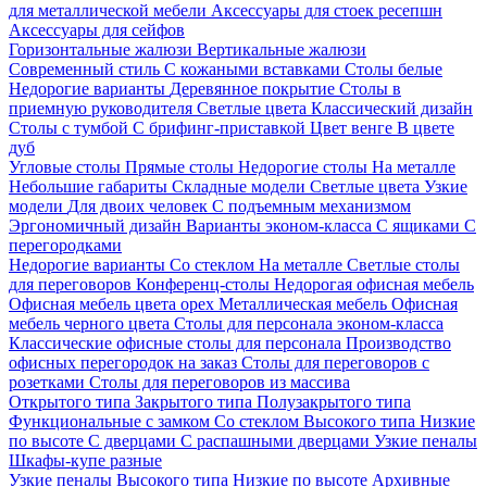
для металлической мебели
Аксессуары для стоек ресепшн
Аксессуары для сейфов
Горизонтальные жалюзи
Вертикальные жалюзи
Современный стиль
С кожаными вставками
Столы белые
Недорогие варианты
Деревянное покрытие
Столы в
приемную руководителя
Светлые цвета
Классический дизайн
Столы с тумбой
С брифинг-приставкой
Цвет венге
В цвете
дуб
Угловые столы
Прямые столы
Недорогие столы
На металле
Небольшие габариты
Складные модели
Светлые цвета
Узкие
модели
Для двоих человек
С подъемным механизмом
Эргономичный дизайн
Варианты эконом-класса
С ящиками
С
перегородками
Недорогие варианты
Со стеклом
На металле
Светлые столы
для переговоров
Конференц-столы
Недорогая офисная мебель
Офисная мебель цвета орех
Металлическая мебель
Офисная
мебель черного цвета
Столы для персонала эконом-класса
Классические офисные столы для персонала
Производство
офисных перегородок на заказ
Столы для переговоров с
розетками
Столы для переговоров из массива
Открытого типа
Закрытого типа
Полузакрытого типа
Функциональные с замком
Со стеклом
Высокого типа
Низкие
по высоте
С дверцами
С распашными дверцами
Узкие пеналы
Шкафы-купе разные
Узкие пеналы
Высокого типа
Низкие по высоте
Архивные