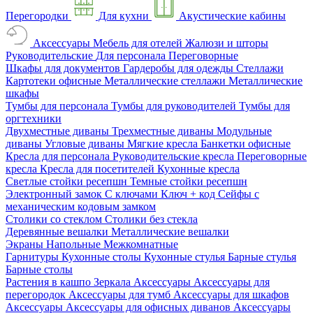
Перегородки
Для кухни
Акустические кабины
Аксессуары
Мебель для отелей
Жалюзи и шторы
Руководительские
Для персонала
Переговорные
Шкафы для документов
Гардеробы для одежды
Стеллажи
Картотеки офисные
Металлические стеллажи
Металлические
шкафы
Тумбы для персонала
Тумбы для руководителей
Тумбы для
оргтехники
Двухместные диваны
Трехместные диваны
Модульные
диваны
Угловые диваны
Мягкие кресла
Банкетки офисные
Кресла для персонала
Руководительские кресла
Переговорные
кресла
Кресла для посетителей
Кухонные кресла
Светлые стойки ресепшн
Темные стойки ресепшн
Электронный замок
С ключами
Ключ + код
Сейфы с
механическим кодовым замком
Столики со стеклом
Столики без стекла
Деревянные вешалки
Металлические вешалки
Экраны
Напольные
Межкомнатные
Гарнитуры
Кухонные столы
Кухонные стулья
Барные стулья
Барные столы
Растения в кашпо
Зеркала
Аксессуары
Аксессуары для
перегородок
Аксессуары для тумб
Аксессуары для шкафов
Аксессуары
Аксессуары для офисных диванов
Аксессуары