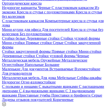
Ортопедические кресла
Недорогие варианты
Черные
С пластиковым каркасом
Из
экокожи
Кресла и стулья с подлокотниками
Кресла и стулья
без колесиков
С пластиковым каркасом
Компьютерные кресла и стулья для
дома
Мини-кухни для офиса
Для посетителей
Кресла и стулья без
колесиков
Без подлокотников
Стойки белые
Деревянные стойки
Стойки угловой формы
Мини-стойки
Прямые стойки
Серые
Стойки закругленной
формы
Стойки закругленной формы
Прямые стойки
Мини-стойки
Деревянные стойки
Стойки угловой формы
Черные
Металлическая мебель
Оружейные
Металлические
Огнестойкие
Напольные
Большие
Маленькие
Для документов
Встраиваемые
Взломостойкие
Для руководителя
Металлическая мебель
Для дома
Мебельные
Сейфы-шкафы
Недорогие
Огне-взломостойкие
С полками и нишами
С выкатными ящиками
С распашными
дверцами
С 4 выдвижными ящиками
С 3 выдвижными
ящиками
Приставные тумбы
Приставки и брифинги
Серые
Лидеры отзывов покупателей
Коричневые