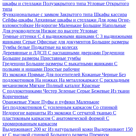
шкафы и стеллажи
Полузакрытого типа
Угловые
Открытого
типа
Функциональные с замком
Закрытого типа
Шкафы кассира
Сейфы-шкафы
Архивные шкафы и стеллажи
Для дома
Огне-
взломостойкие
Недорогие
Маленькие
Большие
Напольные
Для руководителя
Низкие по высоте
Угловые
Темные оттенки
С 4 выдвижными ящиками
С 3 выдвижными
ящиками
Серые
Офисные для документов
Большие размеры
Тумбы белые
Подкатные на колесах
Деревянные и ЛДСП
С распашными дверцами
Греденции
Большие размеры
Приставные тумбы
Греденции
Большие размеры
С выкатными ящиками
С
полками и нишами
Простые рабочие
Из экокожи
Прямые
Для посетителей
Кожаные
Черные
Без
подлокотников
На ножках
На металлокаркасе
С раскладным
механизмом
Мягкие
Полный каталог
Красные
С подлокотниками
Честер
Зеленые
Серые
Бежевые
Из ткани
Коричневые
Оранжевые
Узкие
Пуфы и пуфики
Маленькие
Без подлокотников
С усиленным каркасом
Со спинкой
Недорогие варианты
Из экокожи
С сетчатой тканью
С
пластиковым каркасом
С анатомической формой
С
хромированным каркасом
Выдерживают 200 кг
Из натуральной кожи
Выдерживают 150
кг
С высокой спинкой
Большого размера
Премиум