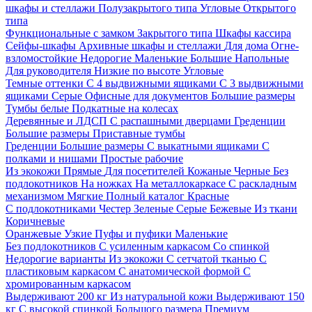
шкафы и стеллажи
Полузакрытого типа
Угловые
Открытого
типа
Функциональные с замком
Закрытого типа
Шкафы кассира
Сейфы-шкафы
Архивные шкафы и стеллажи
Для дома
Огне-
взломостойкие
Недорогие
Маленькие
Большие
Напольные
Для руководителя
Низкие по высоте
Угловые
Темные оттенки
С 4 выдвижными ящиками
С 3 выдвижными
ящиками
Серые
Офисные для документов
Большие размеры
Тумбы белые
Подкатные на колесах
Деревянные и ЛДСП
С распашными дверцами
Греденции
Большие размеры
Приставные тумбы
Греденции
Большие размеры
С выкатными ящиками
С
полками и нишами
Простые рабочие
Из экокожи
Прямые
Для посетителей
Кожаные
Черные
Без
подлокотников
На ножках
На металлокаркасе
С раскладным
механизмом
Мягкие
Полный каталог
Красные
С подлокотниками
Честер
Зеленые
Серые
Бежевые
Из ткани
Коричневые
Оранжевые
Узкие
Пуфы и пуфики
Маленькие
Без подлокотников
С усиленным каркасом
Со спинкой
Недорогие варианты
Из экокожи
С сетчатой тканью
С
пластиковым каркасом
С анатомической формой
С
хромированным каркасом
Выдерживают 200 кг
Из натуральной кожи
Выдерживают 150
кг
С высокой спинкой
Большого размера
Премиум