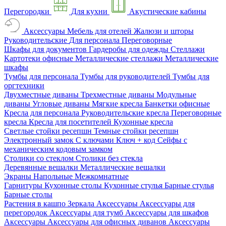
Перегородки
Для кухни
Акустические кабины
Аксессуары
Мебель для отелей
Жалюзи и шторы
Руководительские
Для персонала
Переговорные
Шкафы для документов
Гардеробы для одежды
Стеллажи
Картотеки офисные
Металлические стеллажи
Металлические
шкафы
Тумбы для персонала
Тумбы для руководителей
Тумбы для
оргтехники
Двухместные диваны
Трехместные диваны
Модульные
диваны
Угловые диваны
Мягкие кресла
Банкетки офисные
Кресла для персонала
Руководительские кресла
Переговорные
кресла
Кресла для посетителей
Кухонные кресла
Светлые стойки ресепшн
Темные стойки ресепшн
Электронный замок
С ключами
Ключ + код
Сейфы с
механическим кодовым замком
Столики со стеклом
Столики без стекла
Деревянные вешалки
Металлические вешалки
Экраны
Напольные
Межкомнатные
Гарнитуры
Кухонные столы
Кухонные стулья
Барные стулья
Барные столы
Растения в кашпо
Зеркала
Аксессуары
Аксессуары для
перегородок
Аксессуары для тумб
Аксессуары для шкафов
Аксессуары
Аксессуары для офисных диванов
Аксессуары