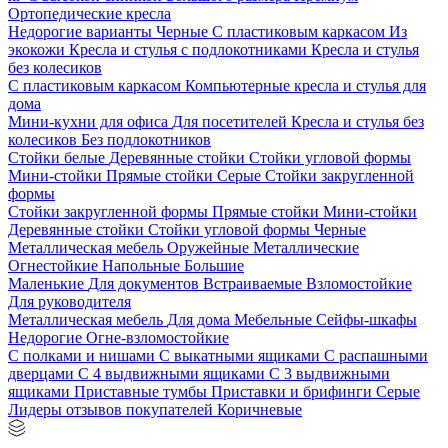
Ортопедические кресла
Недорогие варианты
Черные
С пластиковым каркасом
Из
экокожи
Кресла и стулья с подлокотниками
Кресла и стулья
без колесиков
С пластиковым каркасом
Компьютерные кресла и стулья для
дома
Мини-кухни для офиса
Для посетителей
Кресла и стулья без
колесиков
Без подлокотников
Стойки белые
Деревянные стойки
Стойки угловой формы
Мини-стойки
Прямые стойки
Серые
Стойки закругленной
формы
Стойки закругленной формы
Прямые стойки
Мини-стойки
Деревянные стойки
Стойки угловой формы
Черные
Металлическая мебель
Оружейные
Металлические
Огнестойкие
Напольные
Большие
Маленькие
Для документов
Встраиваемые
Взломостойкие
Для руководителя
Металлическая мебель
Для дома
Мебельные
Сейфы-шкафы
Недорогие
Огне-взломостойкие
С полками и нишами
С выкатными ящиками
С распашными
дверцами
С 4 выдвижными ящиками
С 3 выдвижными
ящиками
Приставные тумбы
Приставки и брифинги
Серые
Лидеры отзывов покупателей
Коричневые