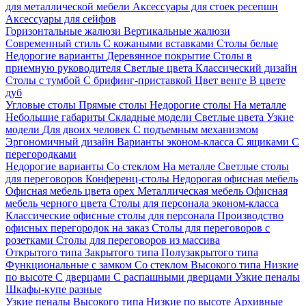
для металлической мебели
Аксессуары для стоек ресепшн
Аксессуары для сейфов
Горизонтальные жалюзи
Вертикальные жалюзи
Современный стиль
С кожаными вставками
Столы белые
Недорогие варианты
Деревянное покрытие
Столы в
приемную руководителя
Светлые цвета
Классический дизайн
Столы с тумбой
С брифинг-приставкой
Цвет венге
В цвете
дуб
Угловые столы
Прямые столы
Недорогие столы
На металле
Небольшие габариты
Складные модели
Светлые цвета
Узкие
модели
Для двоих человек
С подъемным механизмом
Эргономичный дизайн
Варианты эконом-класса
С ящиками
С
перегородками
Недорогие варианты
Со стеклом
На металле
Светлые столы
для переговоров
Конференц-столы
Недорогая офисная мебель
Офисная мебель цвета орех
Металлическая мебель
Офисная
мебель черного цвета
Столы для персонала эконом-класса
Классические офисные столы для персонала
Производство
офисных перегородок на заказ
Столы для переговоров с
розетками
Столы для переговоров из массива
Открытого типа
Закрытого типа
Полузакрытого типа
Функциональные с замком
Со стеклом
Высокого типа
Низкие
по высоте
С дверцами
С распашными дверцами
Узкие пеналы
Шкафы-купе разные
Узкие пеналы
Высокого типа
Низкие по высоте
Архивные