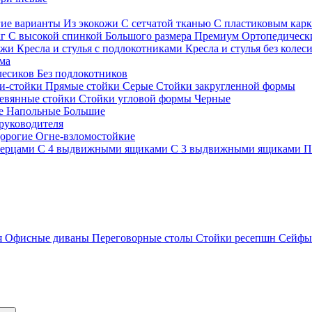
гие варианты
Из экокожи
С сетчатой тканью
С пластиковым кар
кг
С высокой спинкой
Большого размера
Премиум
Ортопедически
ожи
Кресла и стулья с подлокотниками
Кресла и стулья без колес
ма
олесиков
Без подлокотников
и-стойки
Прямые стойки
Серые
Стойки закругленной формы
евянные стойки
Стойки угловой формы
Черные
ие
Напольные
Большие
руководителя
орогие
Огне-взломостойкие
верцами
С 4 выдвижными ящиками
С 3 выдвижными ящиками
П
я
Офисные диваны
Переговорные столы
Стойки ресепшн
Сейф