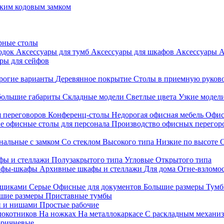
ким кодовым замком
рные столы
родок
Аксессуары для тумб
Аксессуары для шкафов
Аксессуары
А
ры для сейфов
рогие варианты
Деревянное покрытие
Столы в приемную руков
ольшие габариты
Складные модели
Светлые цвета
Узкие модел
я переговоров
Конференц-столы
Недорогая офисная мебель
Офис
е офисные столы для персонала
Производство офисных перегоро
альные с замком
Со стеклом
Высокого типа
Низкие по высоте
фы и стеллажи
Полузакрытого типа
Угловые
Открытого типа
йфы-шкафы
Архивные шкафы и стеллажи
Для дома
Огне-взломо
ящиками
Серые
Офисные для документов
Большие размеры
Тумб
шие размеры
Приставные тумбы
и и нишами
Простые рабочие
локотников
На ножках
На металлокаркасе
С раскладным механи
ричневые