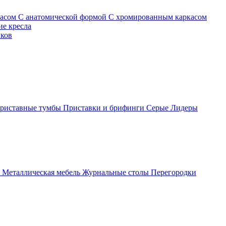
касом
С анатомической формой
С хромированным каркасом
е кресла
иков
риставные тумбы
Приставки и брифинги
Серые
Лидеры
ы
Металлическая мебель
Журнальные столы
Перегородки