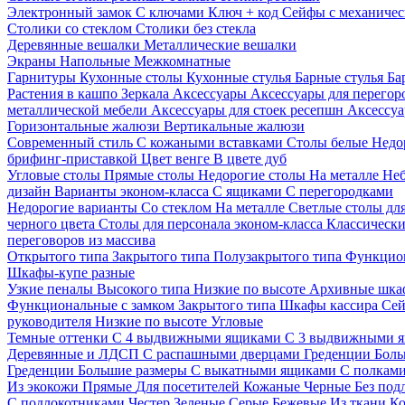
Электронный замок
С ключами
Ключ + код
Сейфы с механичес
Столики со стеклом
Столики без стекла
Деревянные вешалки
Металлические вешалки
Экраны
Напольные
Межкомнатные
Гарнитуры
Кухонные столы
Кухонные стулья
Барные стулья
Ба
Растения в кашпо
Зеркала
Аксессуары
Аксессуары для перего
металлической мебели
Аксессуары для стоек ресепшн
Аксессуа
Горизонтальные жалюзи
Вертикальные жалюзи
Современный стиль
С кожаными вставками
Столы белые
Недо
брифинг-приставкой
Цвет венге
В цвете дуб
Угловые столы
Прямые столы
Недорогие столы
На металле
Неб
дизайн
Варианты эконом-класса
С ящиками
С перегородками
Недорогие варианты
Со стеклом
На металле
Светлые столы дл
черного цвета
Столы для персонала эконом-класса
Классически
переговоров из массива
Открытого типа
Закрытого типа
Полузакрытого типа
Функцион
Шкафы-купе разные
Узкие пеналы
Высокого типа
Низкие по высоте
Архивные шка
Функциональные с замком
Закрытого типа
Шкафы кассира
Се
руководителя
Низкие по высоте
Угловые
Темные оттенки
С 4 выдвижными ящиками
С 3 выдвижными 
Деревянные и ЛДСП
С распашными дверцами
Греденции
Боль
Греденции
Большие размеры
С выкатными ящиками
С полкам
Из экокожи
Прямые
Для посетителей
Кожаные
Черные
Без под
С подлокотниками
Честер
Зеленые
Серые
Бежевые
Из ткани
Ко