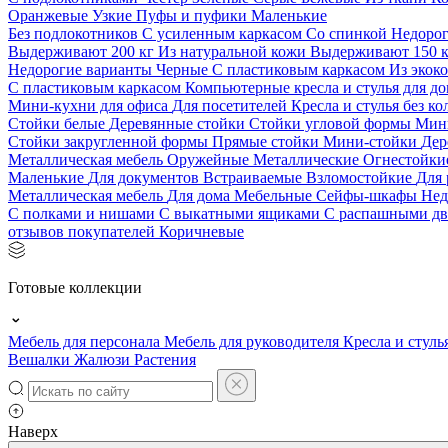
Оранжевые
Узкие
Пуфы и пуфики
Маленькие
Без подлокотников
С усиленным каркасом
Со спинкой
Недоро
Выдерживают 200 кг
Из натуральной кожи
Выдерживают 150 
Недорогие варианты
Черные
С пластиковым каркасом
Из экок
С пластиковым каркасом
Компьютерные кресла и стулья для до
Мини-кухни для офиса
Для посетителей
Кресла и стулья без к
Стойки белые
Деревянные стойки
Стойки угловой формы
Мин
Стойки закругленной формы
Прямые стойки
Мини-стойки
Дер
Металлическая мебель
Оружейные
Металлические
Огнестойк
Маленькие
Для документов
Встраиваемые
Взломостойкие
Для 
Металлическая мебель
Для дома
Мебельные
Сейфы-шкафы
Нед
С полками и нишами
С выкатными ящиками
С распашными д
отзывов покупателей
Коричневые
Готовые коллекции
Мебель для персонала
Мебель для руководителя
Кресла и стуль
Вешалки
Жалюзи
Растения
Наверх