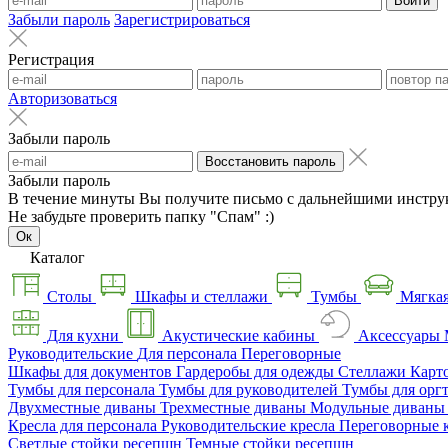
Войти
Забыли пароль
Зарегистрироваться
Регистрация
Авторизоваться
Забыли пароль
Восстановить пароль
Забыли пароль
В течение минуты Вы получите письмо с дальнейшими инстру
Не забудьте проверить папку "Спам" :)
Ок
Каталог
Столы
Шкафы и стеллажи
Тумбы
Мягкая
Для кухни
Акустические кабины
Аксессуары
Руководительские
Для персонала
Переговорные
Шкафы для документов
Гардеробы для одежды
Стеллажи
Карт
Тумбы для персонала
Тумбы для руководителей
Тумбы для орг
Двухместные диваны
Трехместные диваны
Модульные диван
Кресла для персонала
Руководительские кресла
Переговорные 
Светлые стойки ресепшн
Темные стойки ресепшн