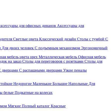
ксессуары для офисных диванов
Аксессуары для
одителя
Светлые цвета
Классический дизайн
Столы с тумбой
С
и
Для двоих человек
С подъемным механизмом
Эргономичный
ная мебель цвета орех
Металлическая мебель
Офисная мебель
док на заказ
Столы для переговоров с розетками
Столы для
С дверцами
С распашными дверцами
Узкие пеналы
стойкие
Недорогие
Маленькие
Большие
Напольные
Для
ы белые
Подкатные на колесах
змом
Мягкие
Полный каталог
Красные