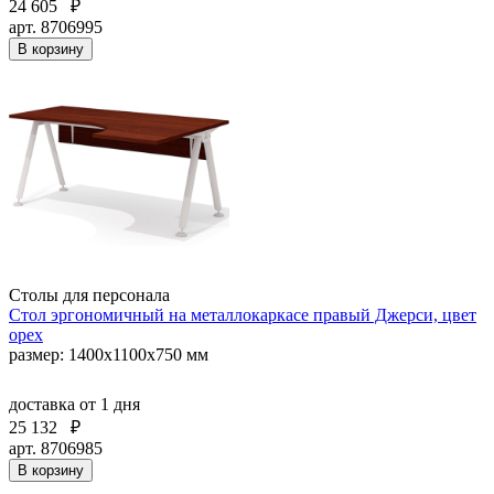
24 605
₽
арт. 8706995
В корзину
Столы для персонала
Стол эргономичный на металлокаркасе правый Джерси, цвет
орех
размер: 1400x1100x750 мм
доставка
от 1 дня
25 132
₽
арт. 8706985
В корзину