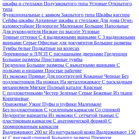
шкафы и стеллажи
Полузакрытого типа
Угловые
Открытого
типа
Функциональные с замком
Закрытого типа
Шкафы кассира
Сейфы-шкафы
Архивные шкафы и стеллажи
Для дома
Огне-
взломостойкие
Недорогие
Маленькие
Большие
Напольные
Для руководителя
Низкие по высоте
Угловые
Темные оттенки
С 4 выдвижными ящиками
С 3 выдвижными
ящиками
Серые
Офисные для документов
Большие размеры
Тумбы белые
Подкатные на колесах
Деревянные и ЛДСП
С распашными дверцами
Греденции
Большие размеры
Приставные тумбы
Греденции
Большие размеры
С выкатными ящиками
С
полками и нишами
Простые рабочие
Из экокожи
Прямые
Для посетителей
Кожаные
Черные
Без
подлокотников
На ножках
На металлокаркасе
С раскладным
механизмом
Мягкие
Полный каталог
Красные
С подлокотниками
Честер
Зеленые
Серые
Бежевые
Из ткани
Коричневые
Оранжевые
Узкие
Пуфы и пуфики
Маленькие
Без подлокотников
С усиленным каркасом
Со спинкой
Недорогие варианты
Из экокожи
С сетчатой тканью
С
пластиковым каркасом
С анатомической формой
С
хромированным каркасом
Выдерживают 200 кг
Из натуральной кожи
Выдерживают 150
кг
С высокой спинкой
Большого размера
Премиум