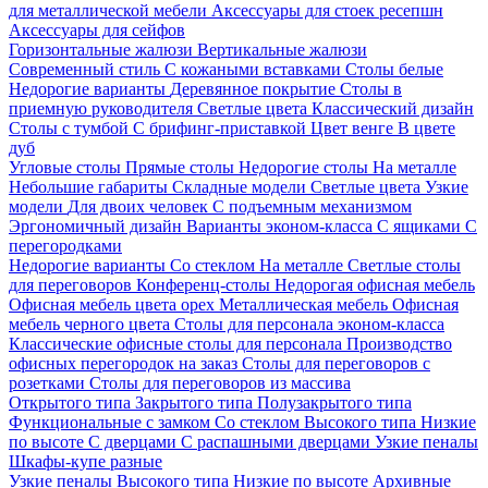
для металлической мебели
Аксессуары для стоек ресепшн
Аксессуары для сейфов
Горизонтальные жалюзи
Вертикальные жалюзи
Современный стиль
С кожаными вставками
Столы белые
Недорогие варианты
Деревянное покрытие
Столы в
приемную руководителя
Светлые цвета
Классический дизайн
Столы с тумбой
С брифинг-приставкой
Цвет венге
В цвете
дуб
Угловые столы
Прямые столы
Недорогие столы
На металле
Небольшие габариты
Складные модели
Светлые цвета
Узкие
модели
Для двоих человек
С подъемным механизмом
Эргономичный дизайн
Варианты эконом-класса
С ящиками
С
перегородками
Недорогие варианты
Со стеклом
На металле
Светлые столы
для переговоров
Конференц-столы
Недорогая офисная мебель
Офисная мебель цвета орех
Металлическая мебель
Офисная
мебель черного цвета
Столы для персонала эконом-класса
Классические офисные столы для персонала
Производство
офисных перегородок на заказ
Столы для переговоров с
розетками
Столы для переговоров из массива
Открытого типа
Закрытого типа
Полузакрытого типа
Функциональные с замком
Со стеклом
Высокого типа
Низкие
по высоте
С дверцами
С распашными дверцами
Узкие пеналы
Шкафы-купе разные
Узкие пеналы
Высокого типа
Низкие по высоте
Архивные