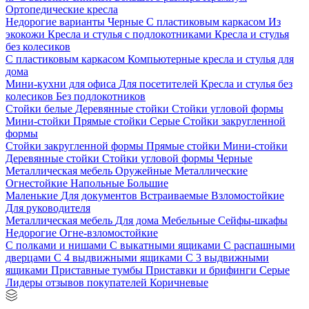
Ортопедические кресла
Недорогие варианты
Черные
С пластиковым каркасом
Из
экокожи
Кресла и стулья с подлокотниками
Кресла и стулья
без колесиков
С пластиковым каркасом
Компьютерные кресла и стулья для
дома
Мини-кухни для офиса
Для посетителей
Кресла и стулья без
колесиков
Без подлокотников
Стойки белые
Деревянные стойки
Стойки угловой формы
Мини-стойки
Прямые стойки
Серые
Стойки закругленной
формы
Стойки закругленной формы
Прямые стойки
Мини-стойки
Деревянные стойки
Стойки угловой формы
Черные
Металлическая мебель
Оружейные
Металлические
Огнестойкие
Напольные
Большие
Маленькие
Для документов
Встраиваемые
Взломостойкие
Для руководителя
Металлическая мебель
Для дома
Мебельные
Сейфы-шкафы
Недорогие
Огне-взломостойкие
С полками и нишами
С выкатными ящиками
С распашными
дверцами
С 4 выдвижными ящиками
С 3 выдвижными
ящиками
Приставные тумбы
Приставки и брифинги
Серые
Лидеры отзывов покупателей
Коричневые