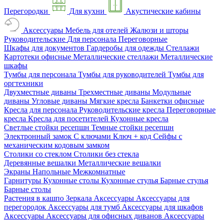
Перегородки
Для кухни
Акустические кабины
Аксессуары
Мебель для отелей
Жалюзи и шторы
Руководительские
Для персонала
Переговорные
Шкафы для документов
Гардеробы для одежды
Стеллажи
Картотеки офисные
Металлические стеллажи
Металлические
шкафы
Тумбы для персонала
Тумбы для руководителей
Тумбы для
оргтехники
Двухместные диваны
Трехместные диваны
Модульные
диваны
Угловые диваны
Мягкие кресла
Банкетки офисные
Кресла для персонала
Руководительские кресла
Переговорные
кресла
Кресла для посетителей
Кухонные кресла
Светлые стойки ресепшн
Темные стойки ресепшн
Электронный замок
С ключами
Ключ + код
Сейфы с
механическим кодовым замком
Столики со стеклом
Столики без стекла
Деревянные вешалки
Металлические вешалки
Экраны
Напольные
Межкомнатные
Гарнитуры
Кухонные столы
Кухонные стулья
Барные стулья
Барные столы
Растения в кашпо
Зеркала
Аксессуары
Аксессуары для
перегородок
Аксессуары для тумб
Аксессуары для шкафов
Аксессуары
Аксессуары для офисных диванов
Аксессуары