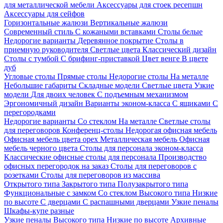
для металлической мебели
Аксессуары для стоек ресепшн
Аксессуары для сейфов
Горизонтальные жалюзи
Вертикальные жалюзи
Современный стиль
С кожаными вставками
Столы белые
Недорогие варианты
Деревянное покрытие
Столы в
приемную руководителя
Светлые цвета
Классический дизайн
Столы с тумбой
С брифинг-приставкой
Цвет венге
В цвете
дуб
Угловые столы
Прямые столы
Недорогие столы
На металле
Небольшие габариты
Складные модели
Светлые цвета
Узкие
модели
Для двоих человек
С подъемным механизмом
Эргономичный дизайн
Варианты эконом-класса
С ящиками
С
перегородками
Недорогие варианты
Со стеклом
На металле
Светлые столы
для переговоров
Конференц-столы
Недорогая офисная мебель
Офисная мебель цвета орех
Металлическая мебель
Офисная
мебель черного цвета
Столы для персонала эконом-класса
Классические офисные столы для персонала
Производство
офисных перегородок на заказ
Столы для переговоров с
розетками
Столы для переговоров из массива
Открытого типа
Закрытого типа
Полузакрытого типа
Функциональные с замком
Со стеклом
Высокого типа
Низкие
по высоте
С дверцами
С распашными дверцами
Узкие пеналы
Шкафы-купе разные
Узкие пеналы
Высокого типа
Низкие по высоте
Архивные