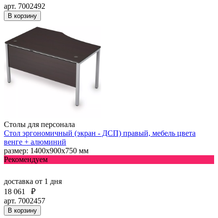
арт. 7002492
В корзину
Столы для персонала
Стол эргономичный (экран - ДСП) правый, мебель цвета
венге + алюминий
размер: 1400х900х750 мм
Рекомендуем
доставка
от 1 дня
18 061
₽
арт. 7002457
В корзину