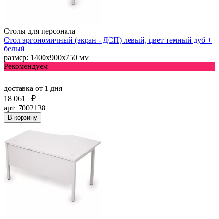
Столы для персонала
Стол эргономичный (экран - ДСП) левый, цвет темный дуб +
белый
размер: 1400х900х750 мм
Рекомендуем
доставка
от 1 дня
18 061
₽
арт. 7002138
В корзину