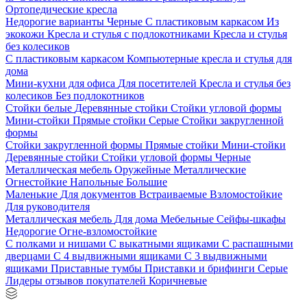
Ортопедические кресла
Недорогие варианты
Черные
С пластиковым каркасом
Из
экокожи
Кресла и стулья с подлокотниками
Кресла и стулья
без колесиков
С пластиковым каркасом
Компьютерные кресла и стулья для
дома
Мини-кухни для офиса
Для посетителей
Кресла и стулья без
колесиков
Без подлокотников
Стойки белые
Деревянные стойки
Стойки угловой формы
Мини-стойки
Прямые стойки
Серые
Стойки закругленной
формы
Стойки закругленной формы
Прямые стойки
Мини-стойки
Деревянные стойки
Стойки угловой формы
Черные
Металлическая мебель
Оружейные
Металлические
Огнестойкие
Напольные
Большие
Маленькие
Для документов
Встраиваемые
Взломостойкие
Для руководителя
Металлическая мебель
Для дома
Мебельные
Сейфы-шкафы
Недорогие
Огне-взломостойкие
С полками и нишами
С выкатными ящиками
С распашными
дверцами
С 4 выдвижными ящиками
С 3 выдвижными
ящиками
Приставные тумбы
Приставки и брифинги
Серые
Лидеры отзывов покупателей
Коричневые