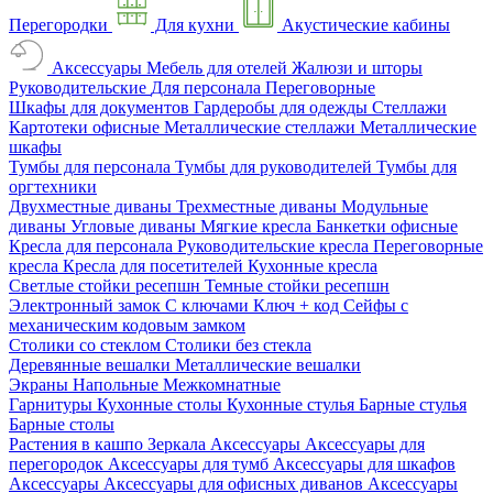
Перегородки
Для кухни
Акустические кабины
Аксессуары
Мебель для отелей
Жалюзи и шторы
Руководительские
Для персонала
Переговорные
Шкафы для документов
Гардеробы для одежды
Стеллажи
Картотеки офисные
Металлические стеллажи
Металлические
шкафы
Тумбы для персонала
Тумбы для руководителей
Тумбы для
оргтехники
Двухместные диваны
Трехместные диваны
Модульные
диваны
Угловые диваны
Мягкие кресла
Банкетки офисные
Кресла для персонала
Руководительские кресла
Переговорные
кресла
Кресла для посетителей
Кухонные кресла
Светлые стойки ресепшн
Темные стойки ресепшн
Электронный замок
С ключами
Ключ + код
Сейфы с
механическим кодовым замком
Столики со стеклом
Столики без стекла
Деревянные вешалки
Металлические вешалки
Экраны
Напольные
Межкомнатные
Гарнитуры
Кухонные столы
Кухонные стулья
Барные стулья
Барные столы
Растения в кашпо
Зеркала
Аксессуары
Аксессуары для
перегородок
Аксессуары для тумб
Аксессуары для шкафов
Аксессуары
Аксессуары для офисных диванов
Аксессуары