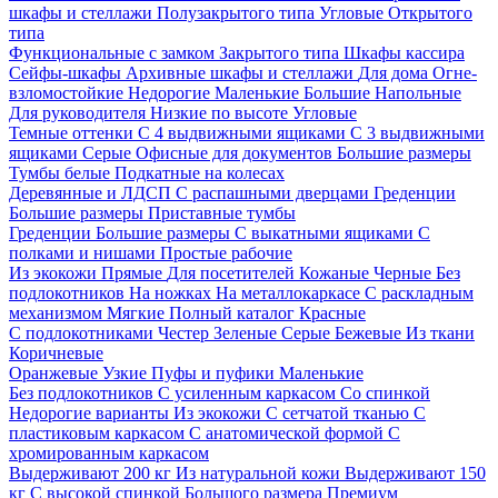
шкафы и стеллажи
Полузакрытого типа
Угловые
Открытого
типа
Функциональные с замком
Закрытого типа
Шкафы кассира
Сейфы-шкафы
Архивные шкафы и стеллажи
Для дома
Огне-
взломостойкие
Недорогие
Маленькие
Большие
Напольные
Для руководителя
Низкие по высоте
Угловые
Темные оттенки
С 4 выдвижными ящиками
С 3 выдвижными
ящиками
Серые
Офисные для документов
Большие размеры
Тумбы белые
Подкатные на колесах
Деревянные и ЛДСП
С распашными дверцами
Греденции
Большие размеры
Приставные тумбы
Греденции
Большие размеры
С выкатными ящиками
С
полками и нишами
Простые рабочие
Из экокожи
Прямые
Для посетителей
Кожаные
Черные
Без
подлокотников
На ножках
На металлокаркасе
С раскладным
механизмом
Мягкие
Полный каталог
Красные
С подлокотниками
Честер
Зеленые
Серые
Бежевые
Из ткани
Коричневые
Оранжевые
Узкие
Пуфы и пуфики
Маленькие
Без подлокотников
С усиленным каркасом
Со спинкой
Недорогие варианты
Из экокожи
С сетчатой тканью
С
пластиковым каркасом
С анатомической формой
С
хромированным каркасом
Выдерживают 200 кг
Из натуральной кожи
Выдерживают 150
кг
С высокой спинкой
Большого размера
Премиум