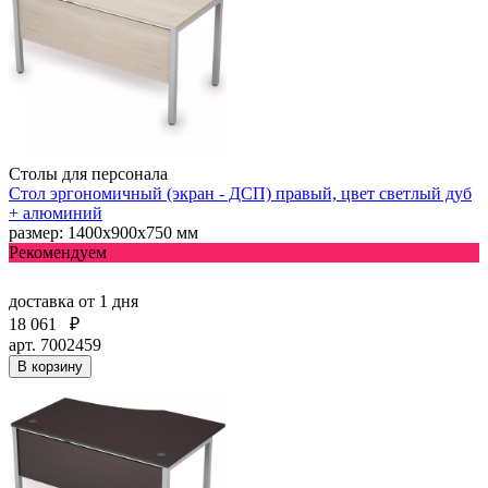
Столы для персонала
Стол эргономичный (экран - ДСП) правый, цвет светлый дуб
+ алюминий
размер: 1400х900х750 мм
Рекомендуем
доставка
от 1 дня
18 061
₽
арт. 7002459
В корзину