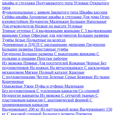
шкафы и стеллажи
Полузакрытого типа
Угловые
Открытого
типа
Функциональные с замком
Закрытого типа
Шкафы кассира
Сейфы-шкафы
Архивные шкафы и стеллажи
Для дома
Огне-
взломостойкие
Недорогие
Маленькие
Большие
Напольные
Для руководителя
Низкие по высоте
Угловые
Темные оттенки
С 4 выдвижными ящиками
С 3 выдвижными
ящиками
Серые
Офисные для документов
Большие размеры
Тумбы белые
Подкатные на колесах
Деревянные и ЛДСП
С распашными дверцами
Греденции
Большие размеры
Приставные тумбы
Греденции
Большие размеры
С выкатными ящиками
С
полками и нишами
Простые рабочие
Из экокожи
Прямые
Для посетителей
Кожаные
Черные
Без
подлокотников
На ножках
На металлокаркасе
С раскладным
механизмом
Мягкие
Полный каталог
Красные
С подлокотниками
Честер
Зеленые
Серые
Бежевые
Из ткани
Коричневые
Оранжевые
Узкие
Пуфы и пуфики
Маленькие
Без подлокотников
С усиленным каркасом
Со спинкой
Недорогие варианты
Из экокожи
С сетчатой тканью
С
пластиковым каркасом
С анатомической формой
С
хромированным каркасом
Выдерживают 200 кг
Из натуральной кожи
Выдерживают 150
кг
С высокой спинкой
Большого размера
Премиум