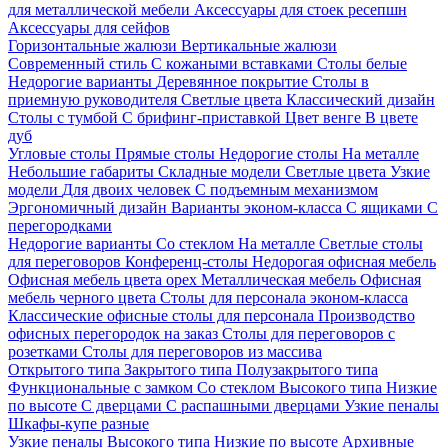
для металлической мебели
Аксессуары для стоек ресепшн
Аксессуары для сейфов
Горизонтальные жалюзи
Вертикальные жалюзи
Современный стиль
С кожаными вставками
Столы белые
Недорогие варианты
Деревянное покрытие
Столы в
приемную руководителя
Светлые цвета
Классический дизайн
Столы с тумбой
С брифинг-приставкой
Цвет венге
В цвете
дуб
Угловые столы
Прямые столы
Недорогие столы
На металле
Небольшие габариты
Складные модели
Светлые цвета
Узкие
модели
Для двоих человек
С подъемным механизмом
Эргономичный дизайн
Варианты эконом-класса
С ящиками
С
перегородками
Недорогие варианты
Со стеклом
На металле
Светлые столы
для переговоров
Конференц-столы
Недорогая офисная мебель
Офисная мебель цвета орех
Металлическая мебель
Офисная
мебель черного цвета
Столы для персонала эконом-класса
Классические офисные столы для персонала
Производство
офисных перегородок на заказ
Столы для переговоров с
розетками
Столы для переговоров из массива
Открытого типа
Закрытого типа
Полузакрытого типа
Функциональные с замком
Со стеклом
Высокого типа
Низкие
по высоте
С дверцами
С распашными дверцами
Узкие пеналы
Шкафы-купе разные
Узкие пеналы
Высокого типа
Низкие по высоте
Архивные