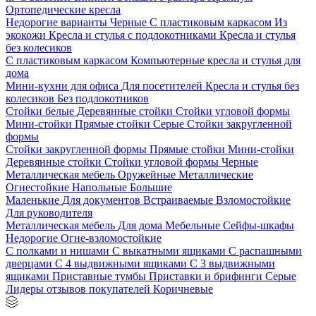
Ортопедические кресла
Недорогие варианты
Черные
С пластиковым каркасом
Из
экокожи
Кресла и стулья с подлокотниками
Кресла и стулья
без колесиков
С пластиковым каркасом
Компьютерные кресла и стулья для
дома
Мини-кухни для офиса
Для посетителей
Кресла и стулья без
колесиков
Без подлокотников
Стойки белые
Деревянные стойки
Стойки угловой формы
Мини-стойки
Прямые стойки
Серые
Стойки закругленной
формы
Стойки закругленной формы
Прямые стойки
Мини-стойки
Деревянные стойки
Стойки угловой формы
Черные
Металлическая мебель
Оружейные
Металлические
Огнестойкие
Напольные
Большие
Маленькие
Для документов
Встраиваемые
Взломостойкие
Для руководителя
Металлическая мебель
Для дома
Мебельные
Сейфы-шкафы
Недорогие
Огне-взломостойкие
С полками и нишами
С выкатными ящиками
С распашными
дверцами
С 4 выдвижными ящиками
С 3 выдвижными
ящиками
Приставные тумбы
Приставки и брифинги
Серые
Лидеры отзывов покупателей
Коричневые