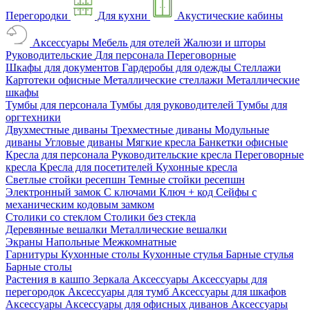
Перегородки
Для кухни
Акустические кабины
Аксессуары
Мебель для отелей
Жалюзи и шторы
Руководительские
Для персонала
Переговорные
Шкафы для документов
Гардеробы для одежды
Стеллажи
Картотеки офисные
Металлические стеллажи
Металлические
шкафы
Тумбы для персонала
Тумбы для руководителей
Тумбы для
оргтехники
Двухместные диваны
Трехместные диваны
Модульные
диваны
Угловые диваны
Мягкие кресла
Банкетки офисные
Кресла для персонала
Руководительские кресла
Переговорные
кресла
Кресла для посетителей
Кухонные кресла
Светлые стойки ресепшн
Темные стойки ресепшн
Электронный замок
С ключами
Ключ + код
Сейфы с
механическим кодовым замком
Столики со стеклом
Столики без стекла
Деревянные вешалки
Металлические вешалки
Экраны
Напольные
Межкомнатные
Гарнитуры
Кухонные столы
Кухонные стулья
Барные стулья
Барные столы
Растения в кашпо
Зеркала
Аксессуары
Аксессуары для
перегородок
Аксессуары для тумб
Аксессуары для шкафов
Аксессуары
Аксессуары для офисных диванов
Аксессуары