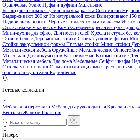
Оранжевые
Узкие
Пуфы и пуфики
Маленькие
Без подлокотников
С усиленным каркасом
Со спинкой
Недоро
Выдерживают 200 кг
Из натуральной кожи
Выдерживают 150 
Недорогие варианты
Черные
С пластиковым каркасом
Из экок
С пластиковым каркасом
Компьютерные кресла и стулья для до
Мини-кухни для офиса
Для посетителей
Кресла и стулья без к
Стойки белые
Деревянные стойки
Стойки угловой формы
Мин
Стойки закругленной формы
Прямые стойки
Мини-стойки
Дер
Металлическая мебель
Оружейные
Металлические
Огнестойк
Маленькие
Для документов
Встраиваемые
Взломостойкие
Для 
Металлическая мебель
Для дома
Мебельные
Сейфы-шкафы
Нед
С полками и нишами
С выкатными ящиками
С распашными д
отзывов покупателей
Коричневые
Готовые коллекции
Мебель для персонала
Мебель для руководителя
Кресла и стуль
Вешалки
Жалюзи
Растения
Наверх