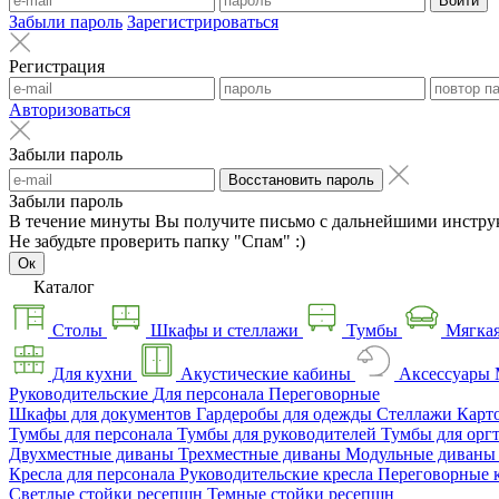
Войти
Забыли пароль
Зарегистрироваться
Регистрация
Авторизоваться
Забыли пароль
Восстановить пароль
Забыли пароль
В течение минуты Вы получите письмо с дальнейшими инстру
Не забудьте проверить папку "Спам" :)
Ок
Каталог
Столы
Шкафы и стеллажи
Тумбы
Мягкая
Для кухни
Акустические кабины
Аксессуары
Руководительские
Для персонала
Переговорные
Шкафы для документов
Гардеробы для одежды
Стеллажи
Карт
Тумбы для персонала
Тумбы для руководителей
Тумбы для орг
Двухместные диваны
Трехместные диваны
Модульные диван
Кресла для персонала
Руководительские кресла
Переговорные 
Светлые стойки ресепшн
Темные стойки ресепшн