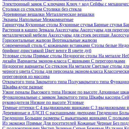
Электронный замок
С ключами
Ключ + код
Сейфы с механичес
Столики со стеклом
Столики без стекла
Деревянные вешалки
Металлические вешалки
Экраны
Напольные
Межкомнатные
Гарнитуры
Кухонные столы
Кухонные стулья
Барные стулья
Ба
Растения в кашпо
Зеркала
Аксессуары
Аксессуары для перего
металлической мебели
Аксессуары для стоек ресепшн
Аксессуа
Горизонтальные жалюзи
Вертикальные жалюзи
Современный стиль
С кожаными вставками
Столы белые
Недо
брифинг-приставкой
Цвет венге
В цвете дуб
Угловые столы
Прямые столы
Недорогие столы
На металле
Неб
дизайн
Варианты эконом-класса
С ящиками
С перегородками
Недорогие варианты
Со стеклом
На металле
Светлые столы дл
черного цвета
Столы для персонала эконом-класса
Классически
переговоров из массива
Открытого типа
Закрытого типа
Полузакрытого типа
Функцион
Шкафы-купе разные
Узкие пеналы
Высокого типа
Низкие по высоте
Архивные шка
Функциональные с замком
Закрытого типа
Шкафы кассира
Се
руководителя
Низкие по высоте
Угловые
Темные оттенки
С 4 выдвижными ящиками
С 3 выдвижными 
Деревянные и ЛДСП
С распашными дверцами
Греденции
Боль
Греденции
Большие размеры
С выкатными ящиками
С полкам
Из экокожи
Прямые
Для посетителей
Кожаные
Черные
Без под
С подлокотниками
Честер
Зеленые
Серые
Бежевые
Из ткани
Ко