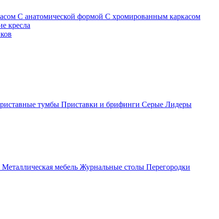
касом
С анатомической формой
С хромированным каркасом
е кресла
иков
риставные тумбы
Приставки и брифинги
Серые
Лидеры
ы
Металлическая мебель
Журнальные столы
Перегородки