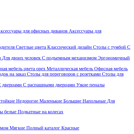
ксессуары для офисных диванов
Аксессуары для
одителя
Светлые цвета
Классический дизайн
Столы с тумбой
С
и
Для двоих человек
С подъемным механизмом
Эргономичный
ная мебель цвета орех
Металлическая мебель
Офисная мебель
док на заказ
Столы для переговоров с розетками
Столы для
С дверцами
С распашными дверцами
Узкие пеналы
стойкие
Недорогие
Маленькие
Большие
Напольные
Для
ы белые
Подкатные на колесах
змом
Мягкие
Полный каталог
Красные