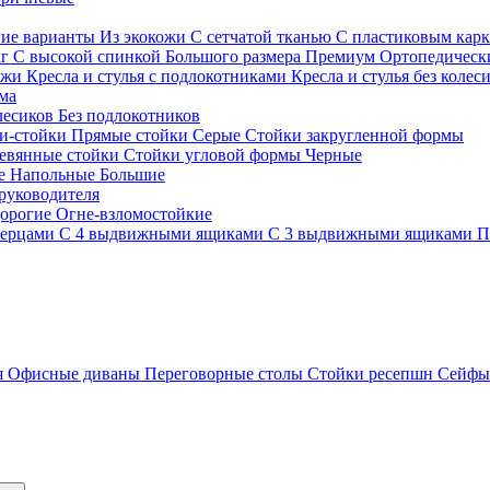
гие варианты
Из экокожи
С сетчатой тканью
С пластиковым кар
кг
С высокой спинкой
Большого размера
Премиум
Ортопедически
ожи
Кресла и стулья с подлокотниками
Кресла и стулья без колес
ма
олесиков
Без подлокотников
и-стойки
Прямые стойки
Серые
Стойки закругленной формы
евянные стойки
Стойки угловой формы
Черные
ие
Напольные
Большие
руководителя
орогие
Огне-взломостойкие
верцами
С 4 выдвижными ящиками
С 3 выдвижными ящиками
П
я
Офисные диваны
Переговорные столы
Стойки ресепшн
Сейф