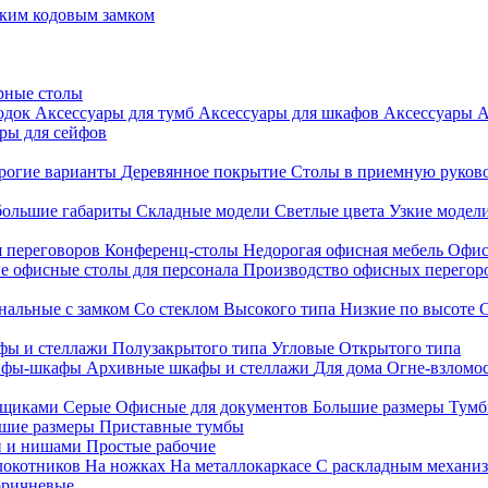
ким кодовым замком
рные столы
родок
Аксессуары для тумб
Аксессуары для шкафов
Аксессуары
А
ры для сейфов
рогие варианты
Деревянное покрытие
Столы в приемную руков
ольшие габариты
Складные модели
Светлые цвета
Узкие модел
я переговоров
Конференц-столы
Недорогая офисная мебель
Офис
е офисные столы для персонала
Производство офисных перегоро
альные с замком
Со стеклом
Высокого типа
Низкие по высоте
фы и стеллажи
Полузакрытого типа
Угловые
Открытого типа
йфы-шкафы
Архивные шкафы и стеллажи
Для дома
Огне-взломо
ящиками
Серые
Офисные для документов
Большие размеры
Тумб
шие размеры
Приставные тумбы
и и нишами
Простые рабочие
локотников
На ножках
На металлокаркасе
С раскладным механи
ричневые