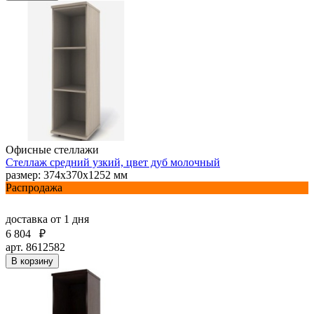
Офисные стеллажи
Стеллаж средний узкий, цвет дуб молочный
размер: 374х370х1252 мм
Распродажа
доставка
от 1 дня
6 804
₽
арт. 8612582
В корзину