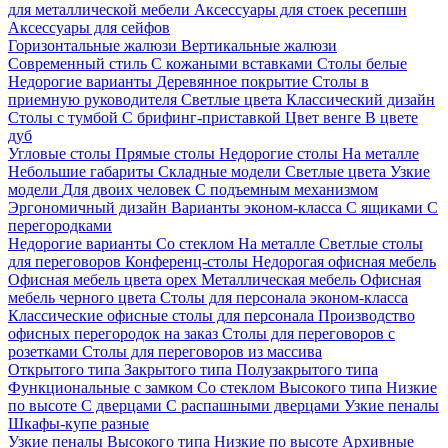
для металлической мебели
Аксессуары для стоек ресепшн
Аксессуары для сейфов
Горизонтальные жалюзи
Вертикальные жалюзи
Современный стиль
С кожаными вставками
Столы белые
Недорогие варианты
Деревянное покрытие
Столы в
приемную руководителя
Светлые цвета
Классический дизайн
Столы с тумбой
С брифинг-приставкой
Цвет венге
В цвете
дуб
Угловые столы
Прямые столы
Недорогие столы
На металле
Небольшие габариты
Складные модели
Светлые цвета
Узкие
модели
Для двоих человек
С подъемным механизмом
Эргономичный дизайн
Варианты эконом-класса
С ящиками
С
перегородками
Недорогие варианты
Со стеклом
На металле
Светлые столы
для переговоров
Конференц-столы
Недорогая офисная мебель
Офисная мебель цвета орех
Металлическая мебель
Офисная
мебель черного цвета
Столы для персонала эконом-класса
Классические офисные столы для персонала
Производство
офисных перегородок на заказ
Столы для переговоров с
розетками
Столы для переговоров из массива
Открытого типа
Закрытого типа
Полузакрытого типа
Функциональные с замком
Со стеклом
Высокого типа
Низкие
по высоте
С дверцами
С распашными дверцами
Узкие пеналы
Шкафы-купе разные
Узкие пеналы
Высокого типа
Низкие по высоте
Архивные