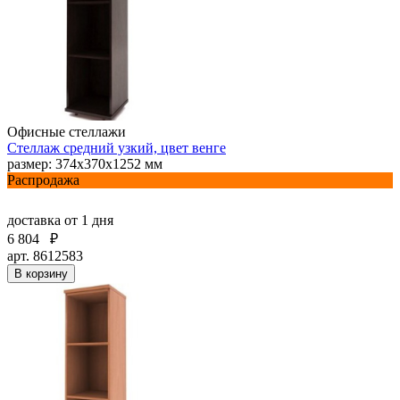
Офисные стеллажи
Стеллаж средний узкий, цвет венге
размер: 374х370х1252 мм
Распродажа
доставка
от 1 дня
6 804
₽
арт. 8612583
В корзину