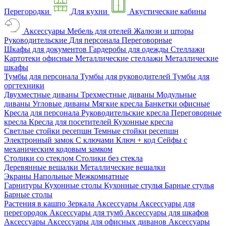
Перегородки
Для кухни
Акустические кабины
Аксессуары
Мебель для отелей
Жалюзи и шторы
Руководительские
Для персонала
Переговорные
Шкафы для документов
Гардеробы для одежды
Стеллажи
Картотеки офисные
Металлические стеллажи
Металлические
шкафы
Тумбы для персонала
Тумбы для руководителей
Тумбы для
оргтехники
Двухместные диваны
Трехместные диваны
Модульные
диваны
Угловые диваны
Мягкие кресла
Банкетки офисные
Кресла для персонала
Руководительские кресла
Переговорные
кресла
Кресла для посетителей
Кухонные кресла
Светлые стойки ресепшн
Темные стойки ресепшн
Электронный замок
С ключами
Ключ + код
Сейфы с
механическим кодовым замком
Столики со стеклом
Столики без стекла
Деревянные вешалки
Металлические вешалки
Экраны
Напольные
Межкомнатные
Гарнитуры
Кухонные столы
Кухонные стулья
Барные стулья
Барные столы
Растения в кашпо
Зеркала
Аксессуары
Аксессуары для
перегородок
Аксессуары для тумб
Аксессуары для шкафов
Аксессуары
Аксессуары для офисных диванов
Аксессуары