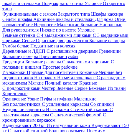
шкафы и стеллажи
Полузакрытого типа
Угловые
Открытого
типа
Функциональные с замком
Закрытого типа
Шкафы кассира
Сейфы-шкафы
Архивные шкафы и стеллажи
Для дома
Огне-
взломостойкие
Недорогие
Маленькие
Большие
Напольные
Для руководителя
Низкие по высоте
Угловые
Темные оттенки
С 4 выдвижными ящиками
С 3 выдвижными
ящиками
Серые
Офисные для документов
Большие размеры
Тумбы белые
Подкатные на колесах
Деревянные и ЛДСП
С распашными дверцами
Греденции
Большие размеры
Приставные тумбы
Греденции
Большие размеры
С выкатными ящиками
С
полками и нишами
Простые рабочие
Из экокожи
Прямые
Для посетителей
Кожаные
Черные
Без
подлокотников
На ножках
На металлокаркасе
С раскладным
механизмом
Мягкие
Полный каталог
Красные
С подлокотниками
Честер
Зеленые
Серые
Бежевые
Из ткани
Коричневые
Оранжевые
Узкие
Пуфы и пуфики
Маленькие
Без подлокотников
С усиленным каркасом
Со спинкой
Недорогие варианты
Из экокожи
С сетчатой тканью
С
пластиковым каркасом
С анатомической формой
С
хромированным каркасом
Выдерживают 200 кг
Из натуральной кожи
Выдерживают 150
кг
С высокой спинкой
Большого размера
Премиум