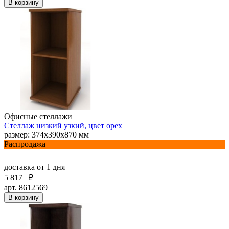
В корзину
Офисные стеллажи
Стеллаж низкий узкий, цвет орех
размер: 374х390х870 мм
Распродажа
доставка
от 1 дня
5 817
₽
арт. 8612569
В корзину