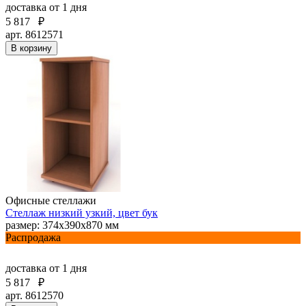
доставка
от 1 дня
5 817
₽
арт. 8612571
В корзину
Офисные стеллажи
Стеллаж низкий узкий, цвет бук
размер: 374х390х870 мм
Распродажа
доставка
от 1 дня
5 817
₽
арт. 8612570