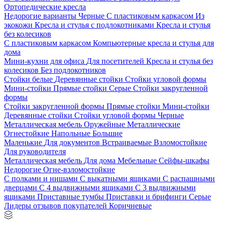
Ортопедические кресла
Недорогие варианты
Черные
С пластиковым каркасом
Из
экокожи
Кресла и стулья с подлокотниками
Кресла и стулья
без колесиков
С пластиковым каркасом
Компьютерные кресла и стулья для
дома
Мини-кухни для офиса
Для посетителей
Кресла и стулья без
колесиков
Без подлокотников
Стойки белые
Деревянные стойки
Стойки угловой формы
Мини-стойки
Прямые стойки
Серые
Стойки закругленной
формы
Стойки закругленной формы
Прямые стойки
Мини-стойки
Деревянные стойки
Стойки угловой формы
Черные
Металлическая мебель
Оружейные
Металлические
Огнестойкие
Напольные
Большие
Маленькие
Для документов
Встраиваемые
Взломостойкие
Для руководителя
Металлическая мебель
Для дома
Мебельные
Сейфы-шкафы
Недорогие
Огне-взломостойкие
С полками и нишами
С выкатными ящиками
С распашными
дверцами
С 4 выдвижными ящиками
С 3 выдвижными
ящиками
Приставные тумбы
Приставки и брифинги
Серые
Лидеры отзывов покупателей
Коричневые