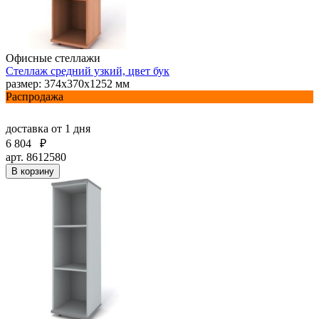
Офисные стеллажи
Стеллаж средний узкий, цвет бук
размер: 374х370х1252 мм
Распродажа
доставка
от 1 дня
6 804
₽
арт. 8612580
В корзину