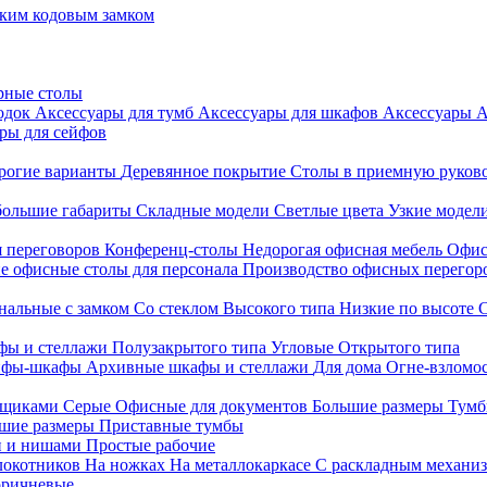
ким кодовым замком
рные столы
родок
Аксессуары для тумб
Аксессуары для шкафов
Аксессуары
А
ры для сейфов
рогие варианты
Деревянное покрытие
Столы в приемную руков
ольшие габариты
Складные модели
Светлые цвета
Узкие модел
я переговоров
Конференц-столы
Недорогая офисная мебель
Офис
е офисные столы для персонала
Производство офисных перегоро
альные с замком
Со стеклом
Высокого типа
Низкие по высоте
фы и стеллажи
Полузакрытого типа
Угловые
Открытого типа
йфы-шкафы
Архивные шкафы и стеллажи
Для дома
Огне-взломо
ящиками
Серые
Офисные для документов
Большие размеры
Тумб
шие размеры
Приставные тумбы
и и нишами
Простые рабочие
локотников
На ножках
На металлокаркасе
С раскладным механи
ричневые