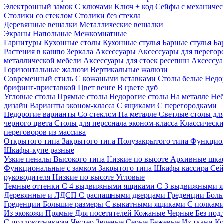
Электронный замок
С ключами
Ключ + код
Сейфы с механичес
Столики со стеклом
Столики без стекла
Деревянные вешалки
Металлические вешалки
Экраны
Напольные
Межкомнатные
Гарнитуры
Кухонные столы
Кухонные стулья
Барные стулья
Ба
Растения в кашпо
Зеркала
Аксессуары
Аксессуары для перего
металлической мебели
Аксессуары для стоек ресепшн
Аксессуа
Горизонтальные жалюзи
Вертикальные жалюзи
Современный стиль
С кожаными вставками
Столы белые
Недо
брифинг-приставкой
Цвет венге
В цвете дуб
Угловые столы
Прямые столы
Недорогие столы
На металле
Неб
дизайн
Варианты эконом-класса
С ящиками
С перегородками
Недорогие варианты
Со стеклом
На металле
Светлые столы дл
черного цвета
Столы для персонала эконом-класса
Классически
переговоров из массива
Открытого типа
Закрытого типа
Полузакрытого типа
Функцион
Шкафы-купе разные
Узкие пеналы
Высокого типа
Низкие по высоте
Архивные шка
Функциональные с замком
Закрытого типа
Шкафы кассира
Се
руководителя
Низкие по высоте
Угловые
Темные оттенки
С 4 выдвижными ящиками
С 3 выдвижными 
Деревянные и ЛДСП
С распашными дверцами
Греденции
Боль
Греденции
Большие размеры
С выкатными ящиками
С полкам
Из экокожи
Прямые
Для посетителей
Кожаные
Черные
Без под
С подлокотниками
Честер
Зеленые
Серые
Бежевые
Из ткани
Ко