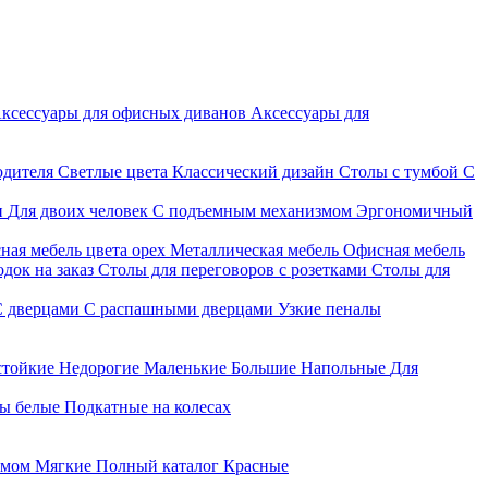
ксессуары для офисных диванов
Аксессуары для
одителя
Светлые цвета
Классический дизайн
Столы с тумбой
С
и
Для двоих человек
С подъемным механизмом
Эргономичный
ная мебель цвета орех
Металлическая мебель
Офисная мебель
док на заказ
Столы для переговоров с розетками
Столы для
С дверцами
С распашными дверцами
Узкие пеналы
стойкие
Недорогие
Маленькие
Большие
Напольные
Для
ы белые
Подкатные на колесах
змом
Мягкие
Полный каталог
Красные