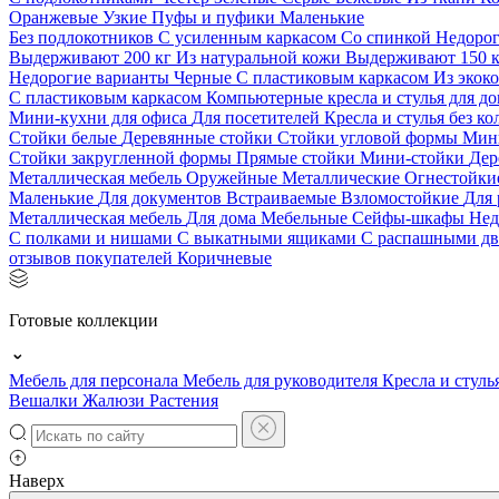
Оранжевые
Узкие
Пуфы и пуфики
Маленькие
Без подлокотников
С усиленным каркасом
Со спинкой
Недоро
Выдерживают 200 кг
Из натуральной кожи
Выдерживают 150 
Недорогие варианты
Черные
С пластиковым каркасом
Из экок
С пластиковым каркасом
Компьютерные кресла и стулья для до
Мини-кухни для офиса
Для посетителей
Кресла и стулья без к
Стойки белые
Деревянные стойки
Стойки угловой формы
Мин
Стойки закругленной формы
Прямые стойки
Мини-стойки
Дер
Металлическая мебель
Оружейные
Металлические
Огнестойк
Маленькие
Для документов
Встраиваемые
Взломостойкие
Для 
Металлическая мебель
Для дома
Мебельные
Сейфы-шкафы
Нед
С полками и нишами
С выкатными ящиками
С распашными д
отзывов покупателей
Коричневые
Готовые коллекции
Мебель для персонала
Мебель для руководителя
Кресла и стуль
Вешалки
Жалюзи
Растения
Наверх