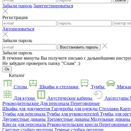
Войти
Забыли пароль
Зарегистрироваться
Регистрация
Авторизоваться
Забыли пароль
Восстановить пароль
Забыли пароль
В течение минуты Вы получите письмо с дальнейшими инстру
Не забудьте проверить папку "Спам" :)
Ок
Каталог
Столы
Шкафы и стеллажи
Тумбы
Мягкая
Для кухни
Акустические кабины
Аксессуары
Руководительские
Для персонала
Переговорные
Шкафы для документов
Гардеробы для одежды
Стеллажи
Карт
Тумбы для персонала
Тумбы для руководителей
Тумбы для орг
Двухместные диваны
Трехместные диваны
Модульные диван
Кресла для персонала
Руководительские кресла
Переговорные 
Светлые стойки ресепшн
Темные стойки ресепшн