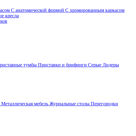
касом
С анатомической формой
С хромированным каркасом
е кресла
иков
риставные тумбы
Приставки и брифинги
Серые
Лидеры
ы
Металлическая мебель
Журнальные столы
Перегородки