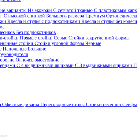
гие варианты
Из экокожи
С сетчатой тканью
С пластиковым кар
кг
С высокой спинкой
Большого размера
Премиум
Ортопедически
ожи
Кресла и стулья с подлокотниками
Кресла и стулья без колес
ма
олесиков
Без подлокотников
и-стойки
Прямые стойки
Серые
Стойки закругленной формы
евянные стойки
Стойки угловой формы
Черные
ие
Напольные
Большие
руководителя
орогие
Огне-взломостойкие
верцами
С 4 выдвижными ящиками
С 3 выдвижными ящиками
П
я
Офисные диваны
Переговорные столы
Стойки ресепшн
Сейф