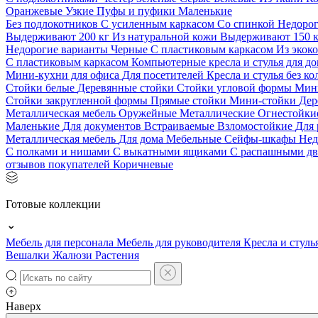
Оранжевые
Узкие
Пуфы и пуфики
Маленькие
Без подлокотников
С усиленным каркасом
Со спинкой
Недоро
Выдерживают 200 кг
Из натуральной кожи
Выдерживают 150 
Недорогие варианты
Черные
С пластиковым каркасом
Из экок
С пластиковым каркасом
Компьютерные кресла и стулья для до
Мини-кухни для офиса
Для посетителей
Кресла и стулья без к
Стойки белые
Деревянные стойки
Стойки угловой формы
Мин
Стойки закругленной формы
Прямые стойки
Мини-стойки
Дер
Металлическая мебель
Оружейные
Металлические
Огнестойк
Маленькие
Для документов
Встраиваемые
Взломостойкие
Для 
Металлическая мебель
Для дома
Мебельные
Сейфы-шкафы
Нед
С полками и нишами
С выкатными ящиками
С распашными д
отзывов покупателей
Коричневые
Готовые коллекции
Мебель для персонала
Мебель для руководителя
Кресла и стуль
Вешалки
Жалюзи
Растения
Наверх