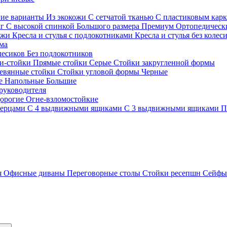
гие варианты
Из экокожи
С сетчатой тканью
С пластиковым кар
кг
С высокой спинкой
Большого размера
Премиум
Ортопедически
ожи
Кресла и стулья с подлокотниками
Кресла и стулья без колес
ма
олесиков
Без подлокотников
и-стойки
Прямые стойки
Серые
Стойки закругленной формы
евянные стойки
Стойки угловой формы
Черные
ие
Напольные
Большие
руководителя
орогие
Огне-взломостойкие
верцами
С 4 выдвижными ящиками
С 3 выдвижными ящиками
П
я
Офисные диваны
Переговорные столы
Стойки ресепшн
Сейф