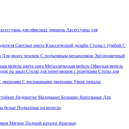
ксессуары для офисных диванов
Аксессуары для
одителя
Светлые цвета
Классический дизайн
Столы с тумбой
С
и
Для двоих человек
С подъемным механизмом
Эргономичный
ная мебель цвета орех
Металлическая мебель
Офисная мебель
док на заказ
Столы для переговоров с розетками
Столы для
С дверцами
С распашными дверцами
Узкие пеналы
стойкие
Недорогие
Маленькие
Большие
Напольные
Для
ы белые
Подкатные на колесах
змом
Мягкие
Полный каталог
Красные