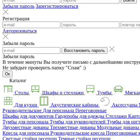
Войти
Забыли пароль
Зарегистрироваться
Регистрация
Авторизоваться
Забыли пароль
Восстановить пароль
Забыли пароль
В течение минуты Вы получите письмо с дальнейшими инстру
Не забудьте проверить папку "Спам" :)
Ок
Каталог
Столы
Шкафы и стеллажи
Тумбы
Мягкая
Для кухни
Акустические кабины
Аксессуары
Руководительские
Для персонала
Переговорные
Шкафы для документов
Гардеробы для одежды
Стеллажи
Карт
Тумбы для персонала
Тумбы для руководителей
Тумбы для орг
Двухместные диваны
Трехместные диваны
Модульные диван
Кресла для персонала
Руководительские кресла
Переговорные 
Светлые стойки ресепшн
Темные стойки ресепшн