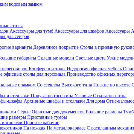
ким кодовым замком
рные столы
родок
Аксессуары для тумб
Аксессуары для шкафов
Аксессуары
А
ры для сейфов
рогие варианты
Деревянное покрытие
Столы в приемную руков
ольшие габариты
Складные модели
Светлые цвета
Узкие модел
я переговоров
Конференц-столы
Недорогая офисная мебель
Офис
е офисные столы для персонала
Производство офисных перегоро
альные с замком
Со стеклом
Высокого типа
Низкие по высоте
фы и стеллажи
Полузакрытого типа
Угловые
Открытого типа
йфы-шкафы
Архивные шкафы и стеллажи
Для дома
Огне-взломо
ящиками
Серые
Офисные для документов
Большие размеры
Тумб
шие размеры
Приставные тумбы
и и нишами
Простые рабочие
локотников
На ножках
На металлокаркасе
С раскладным механи
ричневые