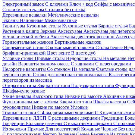
Электронный замок
С ключами
Ключ + код
Сейфы с механичес
Столики со стеклом
Столики без стекла
Деревянные вешалки
Металлические вешалки
Экраны
Напольные
Межкомнатные
Гарнитуры
Кухонные столы
Кухонные стулья
Барные стулья
Ба
Растения в кашпо
Зеркала
Аксессуары
Аксессуары для перего
металлической мебели
Аксессуары для стоек ресепшн
Аксессуа
Горизонтальные жалюзи
Вертикальные жалюзи
Современный стиль
С кожаными вставками
Столы белые
Недо
брифинг-приставкой
Цвет венге
В цвете дуб
Угловые столы
Прямые столы
Недорогие столы
На металле
Неб
дизайн
Варианты эконом-класса
С ящиками
С перегородками
Недорогие варианты
Со стеклом
На металле
Светлые столы дл
черного цвета
Столы для персонала эконом-класса
Классически
переговоров из массива
Открытого типа
Закрытого типа
Полузакрытого типа
Функцион
Шкафы-купе разные
Узкие пеналы
Высокого типа
Низкие по высоте
Архивные шка
Функциональные с замком
Закрытого типа
Шкафы кассира
Се
руководителя
Низкие по высоте
Угловые
Темные оттенки
С 4 выдвижными ящиками
С 3 выдвижными 
Деревянные и ЛДСП
С распашными дверцами
Греденции
Боль
Греденции
Большие размеры
С выкатными ящиками
С полкам
Из экокожи
Прямые
Для посетителей
Кожаные
Черные
Без под
С подлокотниками
Честер
Зеленые
Серые
Бежевые
Из ткани
Ко