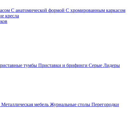
касом
С анатомической формой
С хромированным каркасом
е кресла
иков
риставные тумбы
Приставки и брифинги
Серые
Лидеры
ы
Металлическая мебель
Журнальные столы
Перегородки