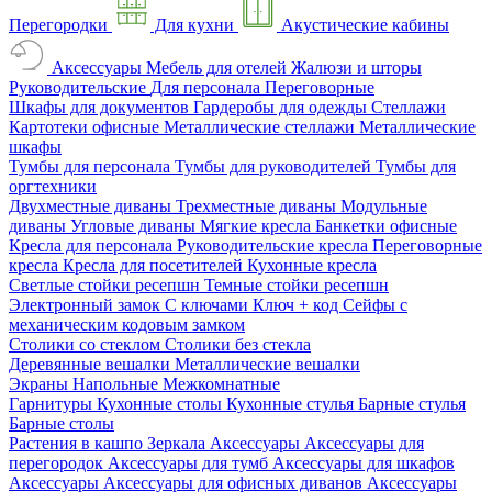
Перегородки
Для кухни
Акустические кабины
Аксессуары
Мебель для отелей
Жалюзи и шторы
Руководительские
Для персонала
Переговорные
Шкафы для документов
Гардеробы для одежды
Стеллажи
Картотеки офисные
Металлические стеллажи
Металлические
шкафы
Тумбы для персонала
Тумбы для руководителей
Тумбы для
оргтехники
Двухместные диваны
Трехместные диваны
Модульные
диваны
Угловые диваны
Мягкие кресла
Банкетки офисные
Кресла для персонала
Руководительские кресла
Переговорные
кресла
Кресла для посетителей
Кухонные кресла
Светлые стойки ресепшн
Темные стойки ресепшн
Электронный замок
С ключами
Ключ + код
Сейфы с
механическим кодовым замком
Столики со стеклом
Столики без стекла
Деревянные вешалки
Металлические вешалки
Экраны
Напольные
Межкомнатные
Гарнитуры
Кухонные столы
Кухонные стулья
Барные стулья
Барные столы
Растения в кашпо
Зеркала
Аксессуары
Аксессуары для
перегородок
Аксессуары для тумб
Аксессуары для шкафов
Аксессуары
Аксессуары для офисных диванов
Аксессуары