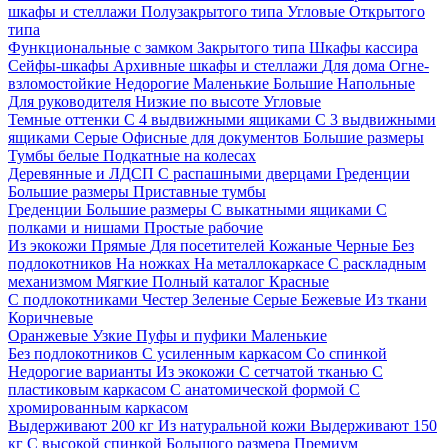
шкафы и стеллажи
Полузакрытого типа
Угловые
Открытого
типа
Функциональные с замком
Закрытого типа
Шкафы кассира
Сейфы-шкафы
Архивные шкафы и стеллажи
Для дома
Огне-
взломостойкие
Недорогие
Маленькие
Большие
Напольные
Для руководителя
Низкие по высоте
Угловые
Темные оттенки
С 4 выдвижными ящиками
С 3 выдвижными
ящиками
Серые
Офисные для документов
Большие размеры
Тумбы белые
Подкатные на колесах
Деревянные и ЛДСП
С распашными дверцами
Греденции
Большие размеры
Приставные тумбы
Греденции
Большие размеры
С выкатными ящиками
С
полками и нишами
Простые рабочие
Из экокожи
Прямые
Для посетителей
Кожаные
Черные
Без
подлокотников
На ножках
На металлокаркасе
С раскладным
механизмом
Мягкие
Полный каталог
Красные
С подлокотниками
Честер
Зеленые
Серые
Бежевые
Из ткани
Коричневые
Оранжевые
Узкие
Пуфы и пуфики
Маленькие
Без подлокотников
С усиленным каркасом
Со спинкой
Недорогие варианты
Из экокожи
С сетчатой тканью
С
пластиковым каркасом
С анатомической формой
С
хромированным каркасом
Выдерживают 200 кг
Из натуральной кожи
Выдерживают 150
кг
С высокой спинкой
Большого размера
Премиум