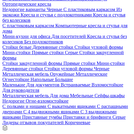
Ортопедические кресла
Недорогие варианты
Черные
С пластиковым каркасом
Из
экокожи
Кресла и стулья с подлокотниками
Кресла и стулья
без колесиков
С пластиковым каркасом
Компьютерные кресла и стулья для
дома
Мини-кухни для офиса
Для посетителей
Кресла и стулья без
колесиков
Без подлокотников
Стойки белые
Деревянные стойки
Стойки угловой формы
Мини-стойки
Прямые стойки
Серые
Стойки закругленной
формы
Стойки закругленной формы
Прямые стойки
Мини-стойки
Деревянные стойки
Стойки угловой формы
Черные
Металлическая мебель
Оружейные
Металлические
Огнестойкие
Напольные
Большие
Маленькие
Для документов
Встраиваемые
Взломостойкие
Для руководителя
Металлическая мебель
Для дома
Мебельные
Сейфы-шкафы
Недорогие
Огне-взломостойкие
С полками и нишами
С выкатными ящиками
С распашными
дверцами
С 4 выдвижными ящиками
С 3 выдвижными
ящиками
Приставные тумбы
Приставки и брифинги
Серые
Лидеры отзывов покупателей
Коричневые