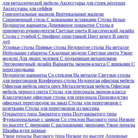
для металлической мебели
Аксессуары для стоек ресепшн
Аксессуары для сейфов
Горизонтальные жалюзи
Вертикальные жалюзи
Современный стиль
С кожаными вставками
Столы белые
Недорогие варианты
Деревянное покрытие
Столы в
приемную руководителя
Светлые цвета
Классический дизайн
Столы с тумбой
С брифинг-приставкой
Цвет венге
В цвете
дуб
Угловые столы
Прямые столы
Недорогие столы
На металле
Небольшие габариты
Складные модели
Светлые цвета
Узкие
модели
Для двоих человек
С подъемным механизмом
Эргономичный дизайн
Варианты эконом-класса
С ящиками
С
перегородками
Недорогие варианты
Со стеклом
На металле
Светлые столы
для переговоров
Конференц-столы
Недорогая офисная мебель
Офисная мебель цвета орех
Металлическая мебель
Офисная
мебель черного цвета
Столы для персонала эконом-класса
Классические офисные столы для персонала
Производство
офисных перегородок на заказ
Столы для переговоров с
розетками
Столы для переговоров из массива
Открытого типа
Закрытого типа
Полузакрытого типа
Функциональные с замком
Со стеклом
Высокого типа
Низкие
по высоте
С дверцами
С распашными дверцами
Узкие пеналы
Шкафы-купе разные
Узкие пеналы
Высокого типа
Низкие по высоте
Архивные