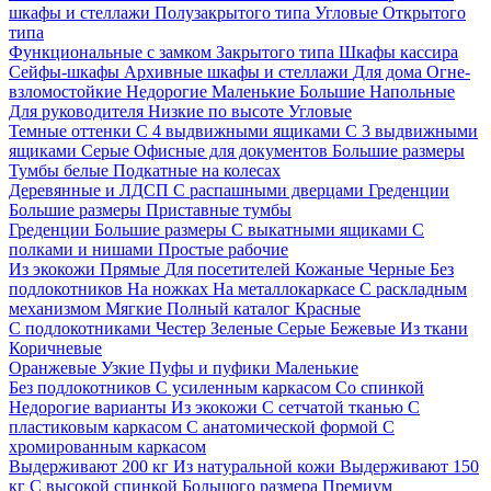
шкафы и стеллажи
Полузакрытого типа
Угловые
Открытого
типа
Функциональные с замком
Закрытого типа
Шкафы кассира
Сейфы-шкафы
Архивные шкафы и стеллажи
Для дома
Огне-
взломостойкие
Недорогие
Маленькие
Большие
Напольные
Для руководителя
Низкие по высоте
Угловые
Темные оттенки
С 4 выдвижными ящиками
С 3 выдвижными
ящиками
Серые
Офисные для документов
Большие размеры
Тумбы белые
Подкатные на колесах
Деревянные и ЛДСП
С распашными дверцами
Греденции
Большие размеры
Приставные тумбы
Греденции
Большие размеры
С выкатными ящиками
С
полками и нишами
Простые рабочие
Из экокожи
Прямые
Для посетителей
Кожаные
Черные
Без
подлокотников
На ножках
На металлокаркасе
С раскладным
механизмом
Мягкие
Полный каталог
Красные
С подлокотниками
Честер
Зеленые
Серые
Бежевые
Из ткани
Коричневые
Оранжевые
Узкие
Пуфы и пуфики
Маленькие
Без подлокотников
С усиленным каркасом
Со спинкой
Недорогие варианты
Из экокожи
С сетчатой тканью
С
пластиковым каркасом
С анатомической формой
С
хромированным каркасом
Выдерживают 200 кг
Из натуральной кожи
Выдерживают 150
кг
С высокой спинкой
Большого размера
Премиум