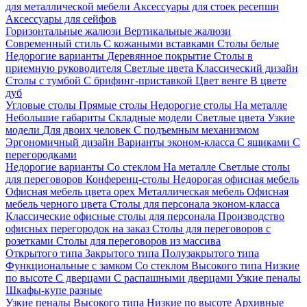
для металлической мебели
Аксессуары для стоек ресепшн
Аксессуары для сейфов
Горизонтальные жалюзи
Вертикальные жалюзи
Современный стиль
С кожаными вставками
Столы белые
Недорогие варианты
Деревянное покрытие
Столы в
приемную руководителя
Светлые цвета
Классический дизайн
Столы с тумбой
С брифинг-приставкой
Цвет венге
В цвете
дуб
Угловые столы
Прямые столы
Недорогие столы
На металле
Небольшие габариты
Складные модели
Светлые цвета
Узкие
модели
Для двоих человек
С подъемным механизмом
Эргономичный дизайн
Варианты эконом-класса
С ящиками
С
перегородками
Недорогие варианты
Со стеклом
На металле
Светлые столы
для переговоров
Конференц-столы
Недорогая офисная мебель
Офисная мебель цвета орех
Металлическая мебель
Офисная
мебель черного цвета
Столы для персонала эконом-класса
Классические офисные столы для персонала
Производство
офисных перегородок на заказ
Столы для переговоров с
розетками
Столы для переговоров из массива
Открытого типа
Закрытого типа
Полузакрытого типа
Функциональные с замком
Со стеклом
Высокого типа
Низкие
по высоте
С дверцами
С распашными дверцами
Узкие пеналы
Шкафы-купе разные
Узкие пеналы
Высокого типа
Низкие по высоте
Архивные