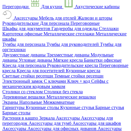
Перегородки
Для кухни
Акустические кабины
Аксессуары
Мебель для отелей
Жалюзи и шторы
Руководительские
Для персонала
Переговорные
Шкафы для документов
Гардеробы для одежды
Стеллажи
Картотеки офисные
Металлические стеллажи
Металлические
шкафы
Тумбы для персонала
Тумбы для руководителей
Тумбы для
оргтехники
Двухместные диваны
Трехместные диваны
Модульные
диваны
Угловые диваны
Мягкие кресла
Банкетки офисные
Кресла для персонала
Руководительские кресла
Переговорные
кресла
Кресла для посетителей
Кухонные кресла
Светлые стойки ресепшн
Темные стойки ресепшн
Электронный замок
С ключами
Ключ + код
Сейфы с
механическим кодовым замком
Столики со стеклом
Столики без стекла
Деревянные вешалки
Металлические вешалки
Экраны
Напольные
Межкомнатные
Гарнитуры
Кухонные столы
Кухонные стулья
Барные стулья
Барные столы
Растения в кашпо
Зеркала
Аксессуары
Аксессуары для
перегородок
Аксессуары для тумб
Аксессуары для шкафов
Аксессуары
Аксессуары для офисных диванов
Аксессуары