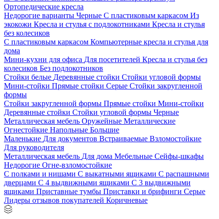
Ортопедические кресла
Недорогие варианты
Черные
С пластиковым каркасом
Из
экокожи
Кресла и стулья с подлокотниками
Кресла и стулья
без колесиков
С пластиковым каркасом
Компьютерные кресла и стулья для
дома
Мини-кухни для офиса
Для посетителей
Кресла и стулья без
колесиков
Без подлокотников
Стойки белые
Деревянные стойки
Стойки угловой формы
Мини-стойки
Прямые стойки
Серые
Стойки закругленной
формы
Стойки закругленной формы
Прямые стойки
Мини-стойки
Деревянные стойки
Стойки угловой формы
Черные
Металлическая мебель
Оружейные
Металлические
Огнестойкие
Напольные
Большие
Маленькие
Для документов
Встраиваемые
Взломостойкие
Для руководителя
Металлическая мебель
Для дома
Мебельные
Сейфы-шкафы
Недорогие
Огне-взломостойкие
С полками и нишами
С выкатными ящиками
С распашными
дверцами
С 4 выдвижными ящиками
С 3 выдвижными
ящиками
Приставные тумбы
Приставки и брифинги
Серые
Лидеры отзывов покупателей
Коричневые