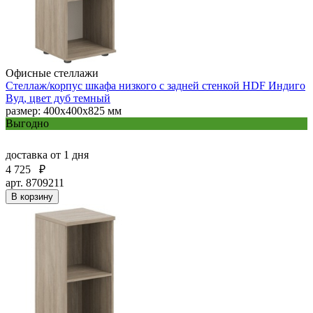
Офисные стеллажи
Стеллаж/корпус шкафа низкого с задней стенкой HDF Индиго
Вуд, цвет дуб темный
размер: 400х400х825 мм
Выгодно
доставка
от 1 дня
4 725
₽
арт. 8709211
В корзину