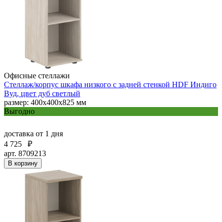
Офисные стеллажи
Стеллаж/корпус шкафа низкого с задней стенкой HDF Индиго
Вуд, цвет дуб светлый
размер: 400х400х825 мм
Выгодно
доставка
от 1 дня
4 725
₽
арт. 8709213
В корзину