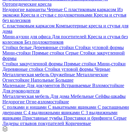
Ортопедические кресла
Недорогие варианты
Черные
С пластиковым каркасом
Из
экокожи
Кресла и стулья с подлокотниками
Кресла и стулья
без колесиков
С пластиковым каркасом
Компьютерные кресла и стулья для
дома
Мини-кухни для офиса
Для посетителей
Кресла и стулья без
колесиков
Без подлокотников
Стойки белые
Деревянные стойки
Стойки угловой формы
Мини-стойки
Прямые стойки
Серые
Стойки закругленной
формы
Стойки закругленной формы
Прямые стойки
Мини-стойки
Деревянные стойки
Стойки угловой формы
Черные
Металлическая мебель
Оружейные
Металлические
Огнестойкие
Напольные
Большие
Маленькие
Для документов
Встраиваемые
Взломостойкие
Для руководителя
Металлическая мебель
Для дома
Мебельные
Сейфы-шкафы
Недорогие
Огне-взломостойкие
С полками и нишами
С выкатными ящиками
С распашными
дверцами
С 4 выдвижными ящиками
С 3 выдвижными
ящиками
Приставные тумбы
Приставки и брифинги
Серые
Лидеры отзывов покупателей
Коричневые