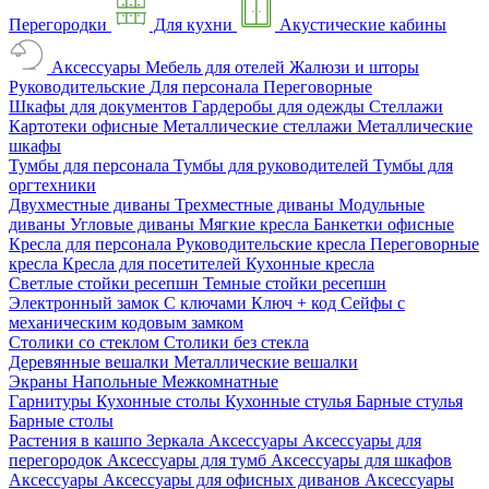
Перегородки
Для кухни
Акустические кабины
Аксессуары
Мебель для отелей
Жалюзи и шторы
Руководительские
Для персонала
Переговорные
Шкафы для документов
Гардеробы для одежды
Стеллажи
Картотеки офисные
Металлические стеллажи
Металлические
шкафы
Тумбы для персонала
Тумбы для руководителей
Тумбы для
оргтехники
Двухместные диваны
Трехместные диваны
Модульные
диваны
Угловые диваны
Мягкие кресла
Банкетки офисные
Кресла для персонала
Руководительские кресла
Переговорные
кресла
Кресла для посетителей
Кухонные кресла
Светлые стойки ресепшн
Темные стойки ресепшн
Электронный замок
С ключами
Ключ + код
Сейфы с
механическим кодовым замком
Столики со стеклом
Столики без стекла
Деревянные вешалки
Металлические вешалки
Экраны
Напольные
Межкомнатные
Гарнитуры
Кухонные столы
Кухонные стулья
Барные стулья
Барные столы
Растения в кашпо
Зеркала
Аксессуары
Аксессуары для
перегородок
Аксессуары для тумб
Аксессуары для шкафов
Аксессуары
Аксессуары для офисных диванов
Аксессуары