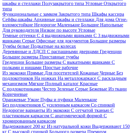
шкафы и стеллажи
Полузакрытого типа
Угловые
Открытого
типа
Функциональные с замком
Закрытого типа
Шкафы кассира
Сейфы-шкафы
Архивные шкафы и стеллажи
Для дома
Огне-
взломостойкие
Недорогие
Маленькие
Большие
Напольные
Для руководителя
Низкие по высоте
Угловые
Темные оттенки
С 4 выдвижными ящиками
С 3 выдвижными
ящиками
Серые
Офисные для документов
Большие размеры
Тумбы белые
Подкатные на колесах
Деревянные и ЛДСП
С распашными дверцами
Греденции
Большие размеры
Приставные тумбы
Греденции
Большие размеры
С выкатными ящиками
С
полками и нишами
Простые рабочие
Из экокожи
Прямые
Для посетителей
Кожаные
Черные
Без
подлокотников
На ножках
На металлокаркасе
С раскладным
механизмом
Мягкие
Полный каталог
Красные
С подлокотниками
Честер
Зеленые
Серые
Бежевые
Из ткани
Коричневые
Оранжевые
Узкие
Пуфы и пуфики
Маленькие
Без подлокотников
С усиленным каркасом
Со спинкой
Недорогие варианты
Из экокожи
С сетчатой тканью
С
пластиковым каркасом
С анатомической формой
С
хромированным каркасом
Выдерживают 200 кг
Из натуральной кожи
Выдерживают 150
кг
С высокой спинкой
Большого размера
Премиум