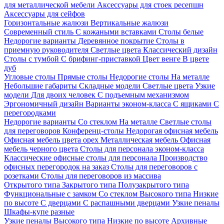
для металлической мебели
Аксессуары для стоек ресепшн
Аксессуары для сейфов
Горизонтальные жалюзи
Вертикальные жалюзи
Современный стиль
С кожаными вставками
Столы белые
Недорогие варианты
Деревянное покрытие
Столы в
приемную руководителя
Светлые цвета
Классический дизайн
Столы с тумбой
С брифинг-приставкой
Цвет венге
В цвете
дуб
Угловые столы
Прямые столы
Недорогие столы
На металле
Небольшие габариты
Складные модели
Светлые цвета
Узкие
модели
Для двоих человек
С подъемным механизмом
Эргономичный дизайн
Варианты эконом-класса
С ящиками
С
перегородками
Недорогие варианты
Со стеклом
На металле
Светлые столы
для переговоров
Конференц-столы
Недорогая офисная мебель
Офисная мебель цвета орех
Металлическая мебель
Офисная
мебель черного цвета
Столы для персонала эконом-класса
Классические офисные столы для персонала
Производство
офисных перегородок на заказ
Столы для переговоров с
розетками
Столы для переговоров из массива
Открытого типа
Закрытого типа
Полузакрытого типа
Функциональные с замком
Со стеклом
Высокого типа
Низкие
по высоте
С дверцами
С распашными дверцами
Узкие пеналы
Шкафы-купе разные
Узкие пеналы
Высокого типа
Низкие по высоте
Архивные