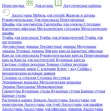
Перегородки
Для кухни
Акустические кабины
Аксессуары
Мебель для отелей
Жалюзи и шторы
Руководительские
Для персонала
Переговорные
Шкафы для документов
Гардеробы для одежды
Стеллажи
Картотеки офисные
Металлические стеллажи
Металлические
шкафы
Тумбы для персонала
Тумбы для руководителей
Тумбы для
оргтехники
Двухместные диваны
Трехместные диваны
Модульные
диваны
Угловые диваны
Мягкие кресла
Банкетки офисные
Кресла для персонала
Руководительские кресла
Переговорные
кресла
Кресла для посетителей
Кухонные кресла
Светлые стойки ресепшн
Темные стойки ресепшн
Электронный замок
С ключами
Ключ + код
Сейфы с
механическим кодовым замком
Столики со стеклом
Столики без стекла
Деревянные вешалки
Металлические вешалки
Экраны
Напольные
Межкомнатные
Гарнитуры
Кухонные столы
Кухонные стулья
Барные стулья
Барные столы
Растения в кашпо
Зеркала
Аксессуары
Аксессуары для
перегородок
Аксессуары для тумб
Аксессуары для шкафов
Аксессуары
Аксессуары для офисных диванов
Аксессуары