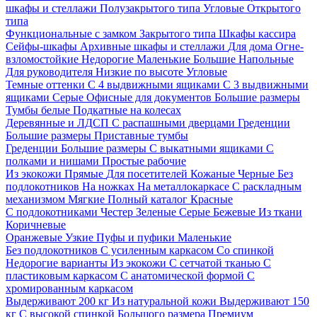
шкафы и стеллажи
Полузакрытого типа
Угловые
Открытого
типа
Функциональные с замком
Закрытого типа
Шкафы кассира
Сейфы-шкафы
Архивные шкафы и стеллажи
Для дома
Огне-
взломостойкие
Недорогие
Маленькие
Большие
Напольные
Для руководителя
Низкие по высоте
Угловые
Темные оттенки
С 4 выдвижными ящиками
С 3 выдвижными
ящиками
Серые
Офисные для документов
Большие размеры
Тумбы белые
Подкатные на колесах
Деревянные и ЛДСП
С распашными дверцами
Греденции
Большие размеры
Приставные тумбы
Греденции
Большие размеры
С выкатными ящиками
С
полками и нишами
Простые рабочие
Из экокожи
Прямые
Для посетителей
Кожаные
Черные
Без
подлокотников
На ножках
На металлокаркасе
С раскладным
механизмом
Мягкие
Полный каталог
Красные
С подлокотниками
Честер
Зеленые
Серые
Бежевые
Из ткани
Коричневые
Оранжевые
Узкие
Пуфы и пуфики
Маленькие
Без подлокотников
С усиленным каркасом
Со спинкой
Недорогие варианты
Из экокожи
С сетчатой тканью
С
пластиковым каркасом
С анатомической формой
С
хромированным каркасом
Выдерживают 200 кг
Из натуральной кожи
Выдерживают 150
кг
С высокой спинкой
Большого размера
Премиум