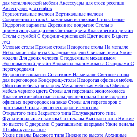
для металлической мебели
Аксессуары для стоек ресепшн
Аксессуары для сейфов
Горизонтальные жалюзи
Вертикальные жалюзи
Современный стиль
С кожаными вставками
Столы белые
Недорогие варианты
Деревянное покрытие
Столы в
приемную руководителя
Светлые цвета
Классический дизайн
Столы с тумбой
С брифинг-приставкой
Цвет венге
В цвете
дуб
Угловые столы
Прямые столы
Недорогие столы
На металле
Небольшие габариты
Складные модели
Светлые цвета
Узкие
модели
Для двоих человек
С подъемным механизмом
Эргономичный дизайн
Варианты эконом-класса
С ящиками
С
перегородками
Недорогие варианты
Со стеклом
На металле
Светлые столы
для переговоров
Конференц-столы
Недорогая офисная мебель
Офисная мебель цвета орех
Металлическая мебель
Офисная
мебель черного цвета
Столы для персонала эконом-класса
Классические офисные столы для персонала
Производство
офисных перегородок на заказ
Столы для переговоров с
розетками
Столы для переговоров из массива
Открытого типа
Закрытого типа
Полузакрытого типа
Функциональные с замком
Со стеклом
Высокого типа
Низкие
по высоте
С дверцами
С распашными дверцами
Узкие пеналы
Шкафы-купе разные
Узкие пеналы
Высокого типа
Низкие по высоте
Архивные