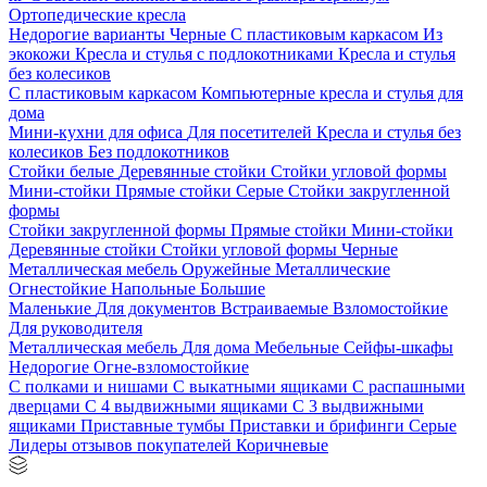
Ортопедические кресла
Недорогие варианты
Черные
С пластиковым каркасом
Из
экокожи
Кресла и стулья с подлокотниками
Кресла и стулья
без колесиков
С пластиковым каркасом
Компьютерные кресла и стулья для
дома
Мини-кухни для офиса
Для посетителей
Кресла и стулья без
колесиков
Без подлокотников
Стойки белые
Деревянные стойки
Стойки угловой формы
Мини-стойки
Прямые стойки
Серые
Стойки закругленной
формы
Стойки закругленной формы
Прямые стойки
Мини-стойки
Деревянные стойки
Стойки угловой формы
Черные
Металлическая мебель
Оружейные
Металлические
Огнестойкие
Напольные
Большие
Маленькие
Для документов
Встраиваемые
Взломостойкие
Для руководителя
Металлическая мебель
Для дома
Мебельные
Сейфы-шкафы
Недорогие
Огне-взломостойкие
С полками и нишами
С выкатными ящиками
С распашными
дверцами
С 4 выдвижными ящиками
С 3 выдвижными
ящиками
Приставные тумбы
Приставки и брифинги
Серые
Лидеры отзывов покупателей
Коричневые