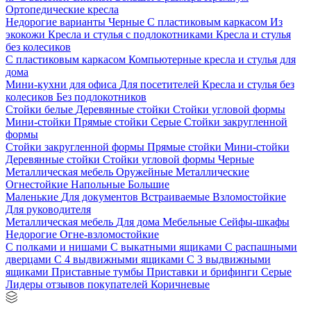
Ортопедические кресла
Недорогие варианты
Черные
С пластиковым каркасом
Из
экокожи
Кресла и стулья с подлокотниками
Кресла и стулья
без колесиков
С пластиковым каркасом
Компьютерные кресла и стулья для
дома
Мини-кухни для офиса
Для посетителей
Кресла и стулья без
колесиков
Без подлокотников
Стойки белые
Деревянные стойки
Стойки угловой формы
Мини-стойки
Прямые стойки
Серые
Стойки закругленной
формы
Стойки закругленной формы
Прямые стойки
Мини-стойки
Деревянные стойки
Стойки угловой формы
Черные
Металлическая мебель
Оружейные
Металлические
Огнестойкие
Напольные
Большие
Маленькие
Для документов
Встраиваемые
Взломостойкие
Для руководителя
Металлическая мебель
Для дома
Мебельные
Сейфы-шкафы
Недорогие
Огне-взломостойкие
С полками и нишами
С выкатными ящиками
С распашными
дверцами
С 4 выдвижными ящиками
С 3 выдвижными
ящиками
Приставные тумбы
Приставки и брифинги
Серые
Лидеры отзывов покупателей
Коричневые