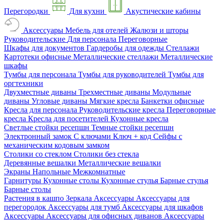
Перегородки
Для кухни
Акустические кабины
Аксессуары
Мебель для отелей
Жалюзи и шторы
Руководительские
Для персонала
Переговорные
Шкафы для документов
Гардеробы для одежды
Стеллажи
Картотеки офисные
Металлические стеллажи
Металлические
шкафы
Тумбы для персонала
Тумбы для руководителей
Тумбы для
оргтехники
Двухместные диваны
Трехместные диваны
Модульные
диваны
Угловые диваны
Мягкие кресла
Банкетки офисные
Кресла для персонала
Руководительские кресла
Переговорные
кресла
Кресла для посетителей
Кухонные кресла
Светлые стойки ресепшн
Темные стойки ресепшн
Электронный замок
С ключами
Ключ + код
Сейфы с
механическим кодовым замком
Столики со стеклом
Столики без стекла
Деревянные вешалки
Металлические вешалки
Экраны
Напольные
Межкомнатные
Гарнитуры
Кухонные столы
Кухонные стулья
Барные стулья
Барные столы
Растения в кашпо
Зеркала
Аксессуары
Аксессуары для
перегородок
Аксессуары для тумб
Аксессуары для шкафов
Аксессуары
Аксессуары для офисных диванов
Аксессуары