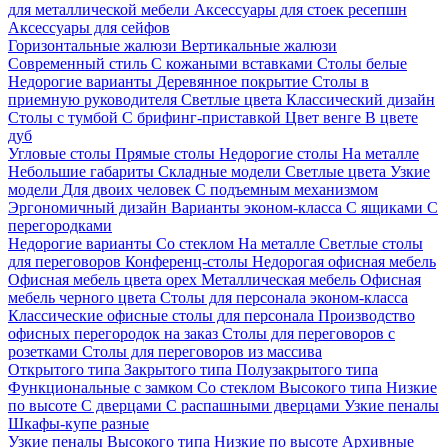
для металлической мебели
Аксессуары для стоек ресепшн
Аксессуары для сейфов
Горизонтальные жалюзи
Вертикальные жалюзи
Современный стиль
С кожаными вставками
Столы белые
Недорогие варианты
Деревянное покрытие
Столы в
приемную руководителя
Светлые цвета
Классический дизайн
Столы с тумбой
С брифинг-приставкой
Цвет венге
В цвете
дуб
Угловые столы
Прямые столы
Недорогие столы
На металле
Небольшие габариты
Складные модели
Светлые цвета
Узкие
модели
Для двоих человек
С подъемным механизмом
Эргономичный дизайн
Варианты эконом-класса
С ящиками
С
перегородками
Недорогие варианты
Со стеклом
На металле
Светлые столы
для переговоров
Конференц-столы
Недорогая офисная мебель
Офисная мебель цвета орех
Металлическая мебель
Офисная
мебель черного цвета
Столы для персонала эконом-класса
Классические офисные столы для персонала
Производство
офисных перегородок на заказ
Столы для переговоров с
розетками
Столы для переговоров из массива
Открытого типа
Закрытого типа
Полузакрытого типа
Функциональные с замком
Со стеклом
Высокого типа
Низкие
по высоте
С дверцами
С распашными дверцами
Узкие пеналы
Шкафы-купе разные
Узкие пеналы
Высокого типа
Низкие по высоте
Архивные