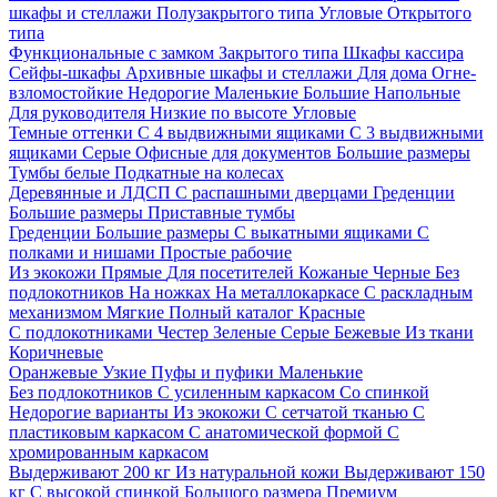
шкафы и стеллажи
Полузакрытого типа
Угловые
Открытого
типа
Функциональные с замком
Закрытого типа
Шкафы кассира
Сейфы-шкафы
Архивные шкафы и стеллажи
Для дома
Огне-
взломостойкие
Недорогие
Маленькие
Большие
Напольные
Для руководителя
Низкие по высоте
Угловые
Темные оттенки
С 4 выдвижными ящиками
С 3 выдвижными
ящиками
Серые
Офисные для документов
Большие размеры
Тумбы белые
Подкатные на колесах
Деревянные и ЛДСП
С распашными дверцами
Греденции
Большие размеры
Приставные тумбы
Греденции
Большие размеры
С выкатными ящиками
С
полками и нишами
Простые рабочие
Из экокожи
Прямые
Для посетителей
Кожаные
Черные
Без
подлокотников
На ножках
На металлокаркасе
С раскладным
механизмом
Мягкие
Полный каталог
Красные
С подлокотниками
Честер
Зеленые
Серые
Бежевые
Из ткани
Коричневые
Оранжевые
Узкие
Пуфы и пуфики
Маленькие
Без подлокотников
С усиленным каркасом
Со спинкой
Недорогие варианты
Из экокожи
С сетчатой тканью
С
пластиковым каркасом
С анатомической формой
С
хромированным каркасом
Выдерживают 200 кг
Из натуральной кожи
Выдерживают 150
кг
С высокой спинкой
Большого размера
Премиум