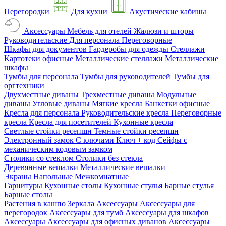
Перегородки
Для кухни
Акустические кабины
Аксессуары
Мебель для отелей
Жалюзи и шторы
Руководительские
Для персонала
Переговорные
Шкафы для документов
Гардеробы для одежды
Стеллажи
Картотеки офисные
Металлические стеллажи
Металлические
шкафы
Тумбы для персонала
Тумбы для руководителей
Тумбы для
оргтехники
Двухместные диваны
Трехместные диваны
Модульные
диваны
Угловые диваны
Мягкие кресла
Банкетки офисные
Кресла для персонала
Руководительские кресла
Переговорные
кресла
Кресла для посетителей
Кухонные кресла
Светлые стойки ресепшн
Темные стойки ресепшн
Электронный замок
С ключами
Ключ + код
Сейфы с
механическим кодовым замком
Столики со стеклом
Столики без стекла
Деревянные вешалки
Металлические вешалки
Экраны
Напольные
Межкомнатные
Гарнитуры
Кухонные столы
Кухонные стулья
Барные стулья
Барные столы
Растения в кашпо
Зеркала
Аксессуары
Аксессуары для
перегородок
Аксессуары для тумб
Аксессуары для шкафов
Аксессуары
Аксессуары для офисных диванов
Аксессуары