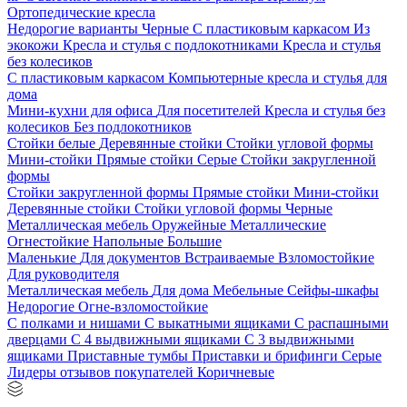
Ортопедические кресла
Недорогие варианты
Черные
С пластиковым каркасом
Из
экокожи
Кресла и стулья с подлокотниками
Кресла и стулья
без колесиков
С пластиковым каркасом
Компьютерные кресла и стулья для
дома
Мини-кухни для офиса
Для посетителей
Кресла и стулья без
колесиков
Без подлокотников
Стойки белые
Деревянные стойки
Стойки угловой формы
Мини-стойки
Прямые стойки
Серые
Стойки закругленной
формы
Стойки закругленной формы
Прямые стойки
Мини-стойки
Деревянные стойки
Стойки угловой формы
Черные
Металлическая мебель
Оружейные
Металлические
Огнестойкие
Напольные
Большие
Маленькие
Для документов
Встраиваемые
Взломостойкие
Для руководителя
Металлическая мебель
Для дома
Мебельные
Сейфы-шкафы
Недорогие
Огне-взломостойкие
С полками и нишами
С выкатными ящиками
С распашными
дверцами
С 4 выдвижными ящиками
С 3 выдвижными
ящиками
Приставные тумбы
Приставки и брифинги
Серые
Лидеры отзывов покупателей
Коричневые