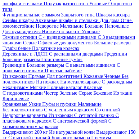
шкафы и стеллажи
Полузакрытого типа
Угловые
Открытого
типа
Функциональные с замком
Закрытого типа
Шкафы кассира
Сейфы-шкафы
Архивные шкафы и стеллажи
Для дома
Огне-
взломостойкие
Недорогие
Маленькие
Большие
Напольные
Для руководителя
Низкие по высоте
Угловые
Темные оттенки
С 4 выдвижными ящиками
С 3 выдвижными
ящиками
Серые
Офисные для документов
Большие размеры
Тумбы белые
Подкатные на колесах
Деревянные и ЛДСП
С распашными дверцами
Греденции
Большие размеры
Приставные тумбы
Греденции
Большие размеры
С выкатными ящиками
С
полками и нишами
Простые рабочие
Из экокожи
Прямые
Для посетителей
Кожаные
Черные
Без
подлокотников
На ножках
На металлокаркасе
С раскладным
механизмом
Мягкие
Полный каталог
Красные
С подлокотниками
Честер
Зеленые
Серые
Бежевые
Из ткани
Коричневые
Оранжевые
Узкие
Пуфы и пуфики
Маленькие
Без подлокотников
С усиленным каркасом
Со спинкой
Недорогие варианты
Из экокожи
С сетчатой тканью
С
пластиковым каркасом
С анатомической формой
С
хромированным каркасом
Выдерживают 200 кг
Из натуральной кожи
Выдерживают 150
кг
С высокой спинкой
Большого размера
Премиум