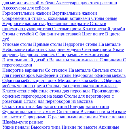
для металлической мебели
Аксессуары для стоек ресепшн
Аксессуары для сейфов
Горизонтальные жалюзи
Вертикальные жалюзи
Современный стиль
С кожаными вставками
Столы белые
Недорогие варианты
Деревянное покрытие
Столы в
приемную руководителя
Светлые цвета
Классический дизайн
Столы с тумбой
С брифинг-приставкой
Цвет венге
В цвете
дуб
Угловые столы
Прямые столы
Недорогие столы
На металле
Небольшие габариты
Складные модели
Светлые цвета
Узкие
модели
Для двоих человек
С подъемным механизмом
Эргономичный дизайн
Варианты эконом-класса
С ящиками
С
перегородками
Недорогие варианты
Со стеклом
На металле
Светлые столы
для переговоров
Конференц-столы
Недорогая офисная мебель
Офисная мебель цвета орех
Металлическая мебель
Офисная
мебель черного цвета
Столы для персонала эконом-класса
Классические офисные столы для персонала
Производство
офисных перегородок на заказ
Столы для переговоров с
розетками
Столы для переговоров из массива
Открытого типа
Закрытого типа
Полузакрытого типа
Функциональные с замком
Со стеклом
Высокого типа
Низкие
по высоте
С дверцами
С распашными дверцами
Узкие пеналы
Шкафы-купе разные
Узкие пеналы
Высокого типа
Низкие по высоте
Архивные