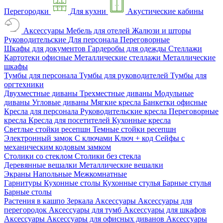
Перегородки
Для кухни
Акустические кабины
Аксессуары
Мебель для отелей
Жалюзи и шторы
Руководительские
Для персонала
Переговорные
Шкафы для документов
Гардеробы для одежды
Стеллажи
Картотеки офисные
Металлические стеллажи
Металлические
шкафы
Тумбы для персонала
Тумбы для руководителей
Тумбы для
оргтехники
Двухместные диваны
Трехместные диваны
Модульные
диваны
Угловые диваны
Мягкие кресла
Банкетки офисные
Кресла для персонала
Руководительские кресла
Переговорные
кресла
Кресла для посетителей
Кухонные кресла
Светлые стойки ресепшн
Темные стойки ресепшн
Электронный замок
С ключами
Ключ + код
Сейфы с
механическим кодовым замком
Столики со стеклом
Столики без стекла
Деревянные вешалки
Металлические вешалки
Экраны
Напольные
Межкомнатные
Гарнитуры
Кухонные столы
Кухонные стулья
Барные стулья
Барные столы
Растения в кашпо
Зеркала
Аксессуары
Аксессуары для
перегородок
Аксессуары для тумб
Аксессуары для шкафов
Аксессуары
Аксессуары для офисных диванов
Аксессуары