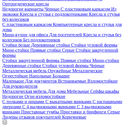
Ортопедические кресла
Недорогие варианты
Черные
С пластиковым каркасом
Из
экокожи
Кресла и стулья с подлокотниками
Кресла и стулья
без колесиков
С пластиковым каркасом
Компьютерные кресла и стулья для
дома
Мини-кухни для офиса
Для посетителей
Кресла и стулья без
колесиков
Без подлокотников
Стойки белые
Деревянные стойки
Стойки угловой формы
Мини-стойки
Прямые стойки
Серые
Стойки закругленной
формы
Стойки закругленной формы
Прямые стойки
Мини-стойки
Деревянные стойки
Стойки угловой формы
Черные
Металлическая мебель
Оружейные
Металлические
Огнестойкие
Напольные
Большие
Маленькие
Для документов
Встраиваемые
Взломостойкие
Для руководителя
Металлическая мебель
Для дома
Мебельные
Сейфы-шкафы
Недорогие
Огне-взломостойкие
С полками и нишами
С выкатными ящиками
С распашными
дверцами
С 4 выдвижными ящиками
С 3 выдвижными
ящиками
Приставные тумбы
Приставки и брифинги
Серые
Лидеры отзывов покупателей
Коричневые