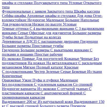
шкафы и стеллажи
Полузакрытого типа
Угловые
Открытого
типа
Функциональные с замком
Закрытого типа
Шкафы кассира
Сейфы-шкафы
Архивные шкафы и стеллажи
Для дома
Огне-
взломостойкие
Недорогие
Маленькие
Большие
Напольные
Для руководителя
Низкие по высоте
Угловые
Темные оттенки
С 4 выдвижными ящиками
С 3 выдвижными
ящиками
Серые
Офисные для документов
Большие размеры
Тумбы белые
Подкатные на колесах
Деревянные и ЛДСП
С распашными дверцами
Греденции
Большие размеры
Приставные тумбы
Греденции
Большие размеры
С выкатными ящиками
С
полками и нишами
Простые рабочие
Из экокожи
Прямые
Для посетителей
Кожаные
Черные
Без
подлокотников
На ножках
На металлокаркасе
С раскладным
механизмом
Мягкие
Полный каталог
Красные
С подлокотниками
Честер
Зеленые
Серые
Бежевые
Из ткани
Коричневые
Оранжевые
Узкие
Пуфы и пуфики
Маленькие
Без подлокотников
С усиленным каркасом
Со спинкой
Недорогие варианты
Из экокожи
С сетчатой тканью
С
пластиковым каркасом
С анатомической формой
С
хромированным каркасом
Выдерживают 200 кг
Из натуральной кожи
Выдерживают 150
кг
С высокой спинкой
Большого размера
Премиум