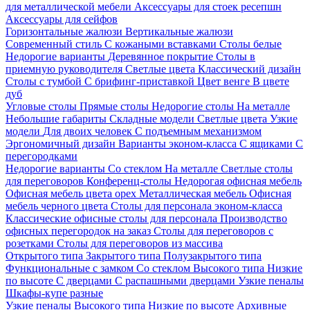
для металлической мебели
Аксессуары для стоек ресепшн
Аксессуары для сейфов
Горизонтальные жалюзи
Вертикальные жалюзи
Современный стиль
С кожаными вставками
Столы белые
Недорогие варианты
Деревянное покрытие
Столы в
приемную руководителя
Светлые цвета
Классический дизайн
Столы с тумбой
С брифинг-приставкой
Цвет венге
В цвете
дуб
Угловые столы
Прямые столы
Недорогие столы
На металле
Небольшие габариты
Складные модели
Светлые цвета
Узкие
модели
Для двоих человек
С подъемным механизмом
Эргономичный дизайн
Варианты эконом-класса
С ящиками
С
перегородками
Недорогие варианты
Со стеклом
На металле
Светлые столы
для переговоров
Конференц-столы
Недорогая офисная мебель
Офисная мебель цвета орех
Металлическая мебель
Офисная
мебель черного цвета
Столы для персонала эконом-класса
Классические офисные столы для персонала
Производство
офисных перегородок на заказ
Столы для переговоров с
розетками
Столы для переговоров из массива
Открытого типа
Закрытого типа
Полузакрытого типа
Функциональные с замком
Со стеклом
Высокого типа
Низкие
по высоте
С дверцами
С распашными дверцами
Узкие пеналы
Шкафы-купе разные
Узкие пеналы
Высокого типа
Низкие по высоте
Архивные