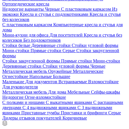
Ортопедические кресла
Недорогие варианты
Черные
С пластиковым каркасом
Из
экокожи
Кресла и стулья с подлокотниками
Кресла и стулья
без колесиков
С пластиковым каркасом
Компьютерные кресла и стулья для
дома
Мини-кухни для офиса
Для посетителей
Кресла и стулья без
колесиков
Без подлокотников
Стойки белые
Деревянные стойки
Стойки угловой формы
Мини-стойки
Прямые стойки
Серые
Стойки закругленной
формы
Стойки закругленной формы
Прямые стойки
Мини-стойки
Деревянные стойки
Стойки угловой формы
Черные
Металлическая мебель
Оружейные
Металлические
Огнестойкие
Напольные
Большие
Маленькие
Для документов
Встраиваемые
Взломостойкие
Для руководителя
Металлическая мебель
Для дома
Мебельные
Сейфы-шкафы
Недорогие
Огне-взломостойкие
С полками и нишами
С выкатными ящиками
С распашными
дверцами
С 4 выдвижными ящиками
С 3 выдвижными
ящиками
Приставные тумбы
Приставки и брифинги
Серые
Лидеры отзывов покупателей
Коричневые