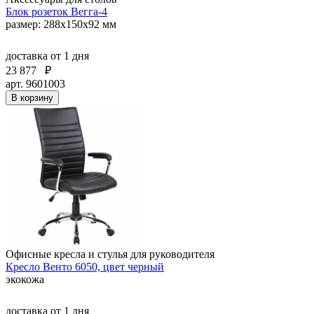
Блок розеток Вегга-4
размер: 288х150х92 мм
доставка
от 1 дня
23 877
₽
арт. 9601003
В корзину
Офисные кресла и стулья для руководителя
Кресло Венто 6050, цвет черный
экокожа
доставка
от 1 дня