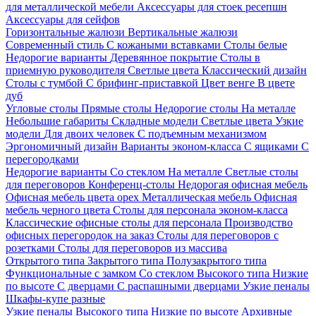
для металлической мебели
Аксессуары для стоек ресепшн
Аксессуары для сейфов
Горизонтальные жалюзи
Вертикальные жалюзи
Современный стиль
С кожаными вставками
Столы белые
Недорогие варианты
Деревянное покрытие
Столы в
приемную руководителя
Светлые цвета
Классический дизайн
Столы с тумбой
С брифинг-приставкой
Цвет венге
В цвете
дуб
Угловые столы
Прямые столы
Недорогие столы
На металле
Небольшие габариты
Складные модели
Светлые цвета
Узкие
модели
Для двоих человек
С подъемным механизмом
Эргономичный дизайн
Варианты эконом-класса
С ящиками
С
перегородками
Недорогие варианты
Со стеклом
На металле
Светлые столы
для переговоров
Конференц-столы
Недорогая офисная мебель
Офисная мебель цвета орех
Металлическая мебель
Офисная
мебель черного цвета
Столы для персонала эконом-класса
Классические офисные столы для персонала
Производство
офисных перегородок на заказ
Столы для переговоров с
розетками
Столы для переговоров из массива
Открытого типа
Закрытого типа
Полузакрытого типа
Функциональные с замком
Со стеклом
Высокого типа
Низкие
по высоте
С дверцами
С распашными дверцами
Узкие пеналы
Шкафы-купе разные
Узкие пеналы
Высокого типа
Низкие по высоте
Архивные