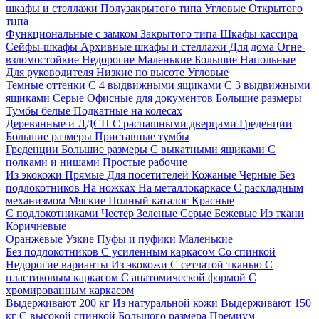
шкафы и стеллажи
Полузакрытого типа
Угловые
Открытого
типа
Функциональные с замком
Закрытого типа
Шкафы кассира
Сейфы-шкафы
Архивные шкафы и стеллажи
Для дома
Огне-
взломостойкие
Недорогие
Маленькие
Большие
Напольные
Для руководителя
Низкие по высоте
Угловые
Темные оттенки
С 4 выдвижными ящиками
С 3 выдвижными
ящиками
Серые
Офисные для документов
Большие размеры
Тумбы белые
Подкатные на колесах
Деревянные и ЛДСП
С распашными дверцами
Греденции
Большие размеры
Приставные тумбы
Греденции
Большие размеры
С выкатными ящиками
С
полками и нишами
Простые рабочие
Из экокожи
Прямые
Для посетителей
Кожаные
Черные
Без
подлокотников
На ножках
На металлокаркасе
С раскладным
механизмом
Мягкие
Полный каталог
Красные
С подлокотниками
Честер
Зеленые
Серые
Бежевые
Из ткани
Коричневые
Оранжевые
Узкие
Пуфы и пуфики
Маленькие
Без подлокотников
С усиленным каркасом
Со спинкой
Недорогие варианты
Из экокожи
С сетчатой тканью
С
пластиковым каркасом
С анатомической формой
С
хромированным каркасом
Выдерживают 200 кг
Из натуральной кожи
Выдерживают 150
кг
С высокой спинкой
Большого размера
Премиум