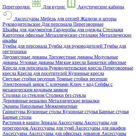
Перегородки
Для кухни
Акустические кабины
Аксессуары
Мебель для отелей
Жалюзи и шторы
Руководительские
Для персонала
Переговорные
Шкафы для документов
Гардеробы для одежды
Стеллажи
Картотеки офисные
Металлические стеллажи
Металлические
шкафы
Тумбы для персонала
Тумбы для руководителей
Тумбы для
оргтехники
Двухместные диваны
Трехместные диваны
Модульные
диваны
Угловые диваны
Мягкие кресла
Банкетки офисные
Кресла для персонала
Руководительские кресла
Переговорные
кресла
Кресла для посетителей
Кухонные кресла
Светлые стойки ресепшн
Темные стойки ресепшн
Электронный замок
С ключами
Ключ + код
Сейфы с
механическим кодовым замком
Столики со стеклом
Столики без стекла
Деревянные вешалки
Металлические вешалки
Экраны
Напольные
Межкомнатные
Гарнитуры
Кухонные столы
Кухонные стулья
Барные стулья
Барные столы
Растения в кашпо
Зеркала
Аксессуары
Аксессуары для
перегородок
Аксессуары для тумб
Аксессуары для шкафов
Аксессуары
Аксессуары для офисных диванов
Аксессуары