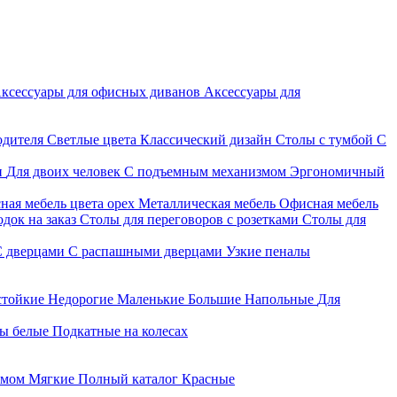
ксессуары для офисных диванов
Аксессуары для
одителя
Светлые цвета
Классический дизайн
Столы с тумбой
С
и
Для двоих человек
С подъемным механизмом
Эргономичный
ная мебель цвета орех
Металлическая мебель
Офисная мебель
док на заказ
Столы для переговоров с розетками
Столы для
С дверцами
С распашными дверцами
Узкие пеналы
стойкие
Недорогие
Маленькие
Большие
Напольные
Для
ы белые
Подкатные на колесах
змом
Мягкие
Полный каталог
Красные