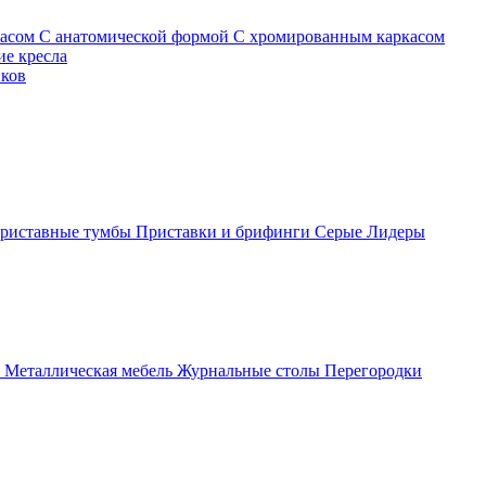
касом
С анатомической формой
С хромированным каркасом
е кресла
иков
риставные тумбы
Приставки и брифинги
Серые
Лидеры
ы
Металлическая мебель
Журнальные столы
Перегородки