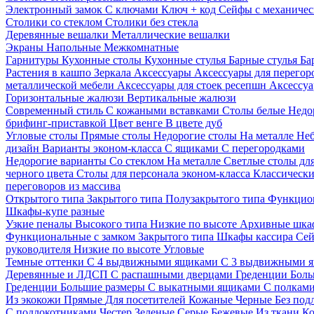
Электронный замок
С ключами
Ключ + код
Сейфы с механичес
Столики со стеклом
Столики без стекла
Деревянные вешалки
Металлические вешалки
Экраны
Напольные
Межкомнатные
Гарнитуры
Кухонные столы
Кухонные стулья
Барные стулья
Ба
Растения в кашпо
Зеркала
Аксессуары
Аксессуары для перего
металлической мебели
Аксессуары для стоек ресепшн
Аксессуа
Горизонтальные жалюзи
Вертикальные жалюзи
Современный стиль
С кожаными вставками
Столы белые
Недо
брифинг-приставкой
Цвет венге
В цвете дуб
Угловые столы
Прямые столы
Недорогие столы
На металле
Неб
дизайн
Варианты эконом-класса
С ящиками
С перегородками
Недорогие варианты
Со стеклом
На металле
Светлые столы дл
черного цвета
Столы для персонала эконом-класса
Классически
переговоров из массива
Открытого типа
Закрытого типа
Полузакрытого типа
Функцион
Шкафы-купе разные
Узкие пеналы
Высокого типа
Низкие по высоте
Архивные шка
Функциональные с замком
Закрытого типа
Шкафы кассира
Се
руководителя
Низкие по высоте
Угловые
Темные оттенки
С 4 выдвижными ящиками
С 3 выдвижными 
Деревянные и ЛДСП
С распашными дверцами
Греденции
Боль
Греденции
Большие размеры
С выкатными ящиками
С полкам
Из экокожи
Прямые
Для посетителей
Кожаные
Черные
Без под
С подлокотниками
Честер
Зеленые
Серые
Бежевые
Из ткани
Ко