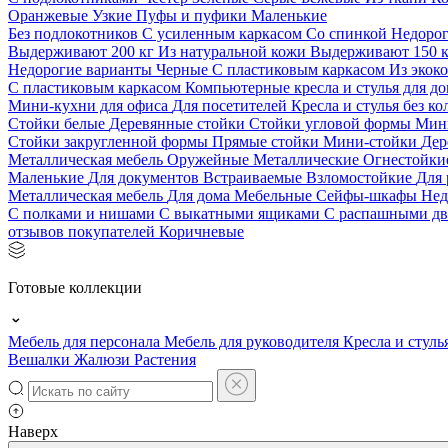
Оранжевые
Узкие
Пуфы и пуфики
Маленькие
Без подлокотников
С усиленным каркасом
Со спинкой
Недоро
Выдерживают 200 кг
Из натуральной кожи
Выдерживают 150 
Недорогие варианты
Черные
С пластиковым каркасом
Из экок
С пластиковым каркасом
Компьютерные кресла и стулья для до
Мини-кухни для офиса
Для посетителей
Кресла и стулья без к
Стойки белые
Деревянные стойки
Стойки угловой формы
Мин
Стойки закругленной формы
Прямые стойки
Мини-стойки
Дер
Металлическая мебель
Оружейные
Металлические
Огнестойк
Маленькие
Для документов
Встраиваемые
Взломостойкие
Для 
Металлическая мебель
Для дома
Мебельные
Сейфы-шкафы
Нед
С полками и нишами
С выкатными ящиками
С распашными д
отзывов покупателей
Коричневые
Готовые коллекции
Мебель для персонала
Мебель для руководителя
Кресла и стуль
Вешалки
Жалюзи
Растения
Наверх