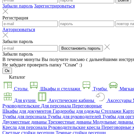
Войти
Забыли пароль
Зарегистрироваться
Регистрация
Авторизоваться
Забыли пароль
Восстановить пароль
Забыли пароль
В течение минуты Вы получите письмо с дальнейшими инстру
Не забудьте проверить папку "Спам" :)
Ок
Каталог
Столы
Шкафы и стеллажи
Тумбы
Мягкая
Для кухни
Акустические кабины
Аксессуары
Руководительские
Для персонала
Переговорные
Шкафы для документов
Гардеробы для одежды
Стеллажи
Карт
Тумбы для персонала
Тумбы для руководителей
Тумбы для орг
Двухместные диваны
Трехместные диваны
Модульные диван
Кресла для персонала
Руководительские кресла
Переговорные 
Светлые стойки ресепшн
Темные стойки ресепшн