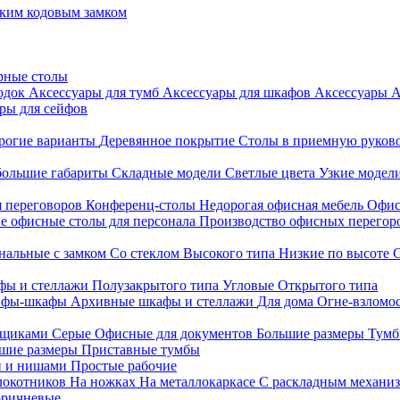
ким кодовым замком
рные столы
родок
Аксессуары для тумб
Аксессуары для шкафов
Аксессуары
А
ры для сейфов
рогие варианты
Деревянное покрытие
Столы в приемную руков
ольшие габариты
Складные модели
Светлые цвета
Узкие модел
я переговоров
Конференц-столы
Недорогая офисная мебель
Офис
е офисные столы для персонала
Производство офисных перегоро
альные с замком
Со стеклом
Высокого типа
Низкие по высоте
фы и стеллажи
Полузакрытого типа
Угловые
Открытого типа
йфы-шкафы
Архивные шкафы и стеллажи
Для дома
Огне-взломо
ящиками
Серые
Офисные для документов
Большие размеры
Тумб
шие размеры
Приставные тумбы
и и нишами
Простые рабочие
локотников
На ножках
На металлокаркасе
С раскладным механи
ричневые