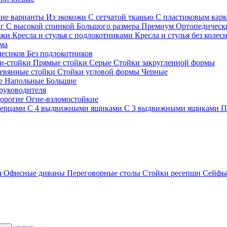
гие варианты
Из экокожи
С сетчатой тканью
С пластиковым кар
кг
С высокой спинкой
Большого размера
Премиум
Ортопедически
ожи
Кресла и стулья с подлокотниками
Кресла и стулья без колес
ма
олесиков
Без подлокотников
и-стойки
Прямые стойки
Серые
Стойки закругленной формы
евянные стойки
Стойки угловой формы
Черные
ие
Напольные
Большие
руководителя
орогие
Огне-взломостойкие
верцами
С 4 выдвижными ящиками
С 3 выдвижными ящиками
П
я
Офисные диваны
Переговорные столы
Стойки ресепшн
Сейф