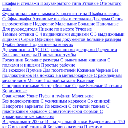
шкафы и стеллажи
Полузакрытого типа
Угловые
Открытого
типа
Функциональные с замком
Закрытого типа
Шкафы кассира
Сейфы-шкафы
Архивные шкафы и стеллажи
Для дома
Огне-
взломостойкие
Недорогие
Маленькие
Большие
Напольные
Для руководителя
Низкие по высоте
Угловые
Темные оттенки
С 4 выдвижными ящиками
С 3 выдвижными
ящиками
Серые
Офисные для документов
Большие размеры
Тумбы белые
Подкатные на колесах
Деревянные и ЛДСП
С распашными дверцами
Греденции
Большие размеры
Приставные тумбы
Греденции
Большие размеры
С выкатными ящиками
С
полками и нишами
Простые рабочие
Из экокожи
Прямые
Для посетителей
Кожаные
Черные
Без
подлокотников
На ножках
На металлокаркасе
С раскладным
механизмом
Мягкие
Полный каталог
Красные
С подлокотниками
Честер
Зеленые
Серые
Бежевые
Из ткани
Коричневые
Оранжевые
Узкие
Пуфы и пуфики
Маленькие
Без подлокотников
С усиленным каркасом
Со спинкой
Недорогие варианты
Из экокожи
С сетчатой тканью
С
пластиковым каркасом
С анатомической формой
С
хромированным каркасом
Выдерживают 200 кг
Из натуральной кожи
Выдерживают 150
кг
С высокой спинкой
Большого размера
Премиум