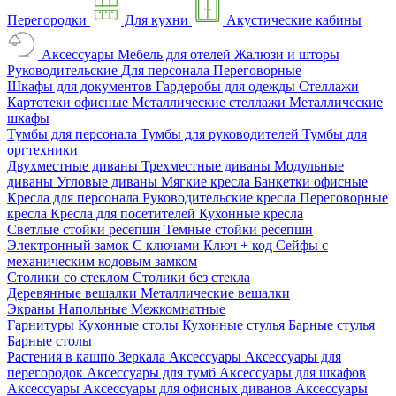
Перегородки
Для кухни
Акустические кабины
Аксессуары
Мебель для отелей
Жалюзи и шторы
Руководительские
Для персонала
Переговорные
Шкафы для документов
Гардеробы для одежды
Стеллажи
Картотеки офисные
Металлические стеллажи
Металлические
шкафы
Тумбы для персонала
Тумбы для руководителей
Тумбы для
оргтехники
Двухместные диваны
Трехместные диваны
Модульные
диваны
Угловые диваны
Мягкие кресла
Банкетки офисные
Кресла для персонала
Руководительские кресла
Переговорные
кресла
Кресла для посетителей
Кухонные кресла
Светлые стойки ресепшн
Темные стойки ресепшн
Электронный замок
С ключами
Ключ + код
Сейфы с
механическим кодовым замком
Столики со стеклом
Столики без стекла
Деревянные вешалки
Металлические вешалки
Экраны
Напольные
Межкомнатные
Гарнитуры
Кухонные столы
Кухонные стулья
Барные стулья
Барные столы
Растения в кашпо
Зеркала
Аксессуары
Аксессуары для
перегородок
Аксессуары для тумб
Аксессуары для шкафов
Аксессуары
Аксессуары для офисных диванов
Аксессуары