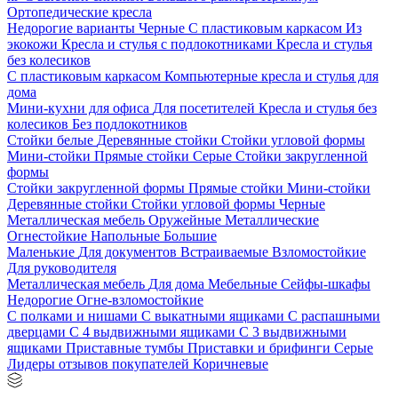
Ортопедические кресла
Недорогие варианты
Черные
С пластиковым каркасом
Из
экокожи
Кресла и стулья с подлокотниками
Кресла и стулья
без колесиков
С пластиковым каркасом
Компьютерные кресла и стулья для
дома
Мини-кухни для офиса
Для посетителей
Кресла и стулья без
колесиков
Без подлокотников
Стойки белые
Деревянные стойки
Стойки угловой формы
Мини-стойки
Прямые стойки
Серые
Стойки закругленной
формы
Стойки закругленной формы
Прямые стойки
Мини-стойки
Деревянные стойки
Стойки угловой формы
Черные
Металлическая мебель
Оружейные
Металлические
Огнестойкие
Напольные
Большие
Маленькие
Для документов
Встраиваемые
Взломостойкие
Для руководителя
Металлическая мебель
Для дома
Мебельные
Сейфы-шкафы
Недорогие
Огне-взломостойкие
С полками и нишами
С выкатными ящиками
С распашными
дверцами
С 4 выдвижными ящиками
С 3 выдвижными
ящиками
Приставные тумбы
Приставки и брифинги
Серые
Лидеры отзывов покупателей
Коричневые