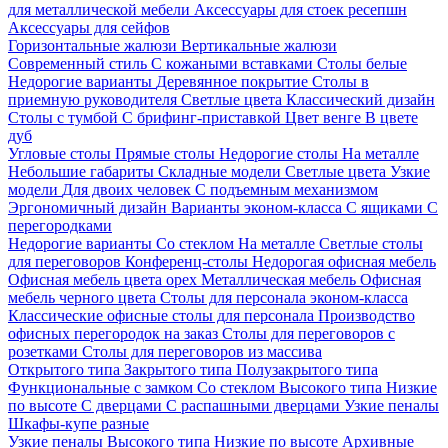
для металлической мебели
Аксессуары для стоек ресепшн
Аксессуары для сейфов
Горизонтальные жалюзи
Вертикальные жалюзи
Современный стиль
С кожаными вставками
Столы белые
Недорогие варианты
Деревянное покрытие
Столы в
приемную руководителя
Светлые цвета
Классический дизайн
Столы с тумбой
С брифинг-приставкой
Цвет венге
В цвете
дуб
Угловые столы
Прямые столы
Недорогие столы
На металле
Небольшие габариты
Складные модели
Светлые цвета
Узкие
модели
Для двоих человек
С подъемным механизмом
Эргономичный дизайн
Варианты эконом-класса
С ящиками
С
перегородками
Недорогие варианты
Со стеклом
На металле
Светлые столы
для переговоров
Конференц-столы
Недорогая офисная мебель
Офисная мебель цвета орех
Металлическая мебель
Офисная
мебель черного цвета
Столы для персонала эконом-класса
Классические офисные столы для персонала
Производство
офисных перегородок на заказ
Столы для переговоров с
розетками
Столы для переговоров из массива
Открытого типа
Закрытого типа
Полузакрытого типа
Функциональные с замком
Со стеклом
Высокого типа
Низкие
по высоте
С дверцами
С распашными дверцами
Узкие пеналы
Шкафы-купе разные
Узкие пеналы
Высокого типа
Низкие по высоте
Архивные