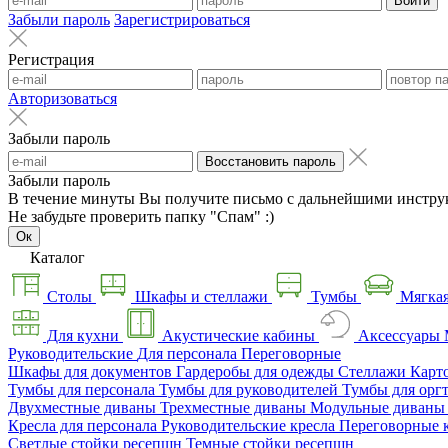
Войти
Забыли пароль
Зарегистрироваться
Регистрация
Авторизоваться
Забыли пароль
Восстановить пароль
Забыли пароль
В течение минуты Вы получите письмо с дальнейшими инстру
Не забудьте проверить папку "Спам" :)
Ок
Каталог
Столы
Шкафы и стеллажи
Тумбы
Мягкая
Для кухни
Акустические кабины
Аксессуары
Руководительские
Для персонала
Переговорные
Шкафы для документов
Гардеробы для одежды
Стеллажи
Карт
Тумбы для персонала
Тумбы для руководителей
Тумбы для орг
Двухместные диваны
Трехместные диваны
Модульные диван
Кресла для персонала
Руководительские кресла
Переговорные 
Светлые стойки ресепшн
Темные стойки ресепшн