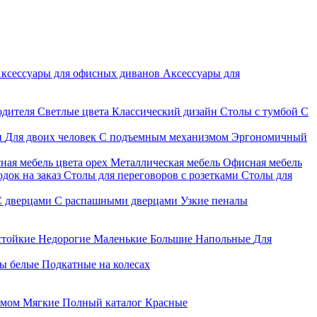
ксессуары для офисных диванов
Аксессуары для
одителя
Светлые цвета
Классический дизайн
Столы с тумбой
С
и
Для двоих человек
С подъемным механизмом
Эргономичный
ная мебель цвета орех
Металлическая мебель
Офисная мебель
док на заказ
Столы для переговоров с розетками
Столы для
С дверцами
С распашными дверцами
Узкие пеналы
стойкие
Недорогие
Маленькие
Большие
Напольные
Для
ы белые
Подкатные на колесах
змом
Мягкие
Полный каталог
Красные