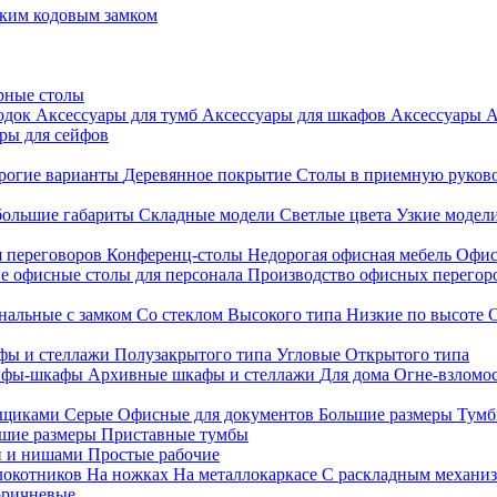
ким кодовым замком
рные столы
родок
Аксессуары для тумб
Аксессуары для шкафов
Аксессуары
А
ры для сейфов
рогие варианты
Деревянное покрытие
Столы в приемную руков
ольшие габариты
Складные модели
Светлые цвета
Узкие модел
я переговоров
Конференц-столы
Недорогая офисная мебель
Офис
е офисные столы для персонала
Производство офисных перегоро
альные с замком
Со стеклом
Высокого типа
Низкие по высоте
фы и стеллажи
Полузакрытого типа
Угловые
Открытого типа
йфы-шкафы
Архивные шкафы и стеллажи
Для дома
Огне-взломо
ящиками
Серые
Офисные для документов
Большие размеры
Тумб
шие размеры
Приставные тумбы
и и нишами
Простые рабочие
локотников
На ножках
На металлокаркасе
С раскладным механи
ричневые