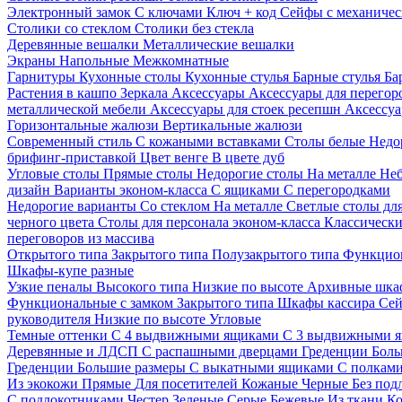
Электронный замок
С ключами
Ключ + код
Сейфы с механичес
Столики со стеклом
Столики без стекла
Деревянные вешалки
Металлические вешалки
Экраны
Напольные
Межкомнатные
Гарнитуры
Кухонные столы
Кухонные стулья
Барные стулья
Ба
Растения в кашпо
Зеркала
Аксессуары
Аксессуары для перего
металлической мебели
Аксессуары для стоек ресепшн
Аксессуа
Горизонтальные жалюзи
Вертикальные жалюзи
Современный стиль
С кожаными вставками
Столы белые
Недо
брифинг-приставкой
Цвет венге
В цвете дуб
Угловые столы
Прямые столы
Недорогие столы
На металле
Неб
дизайн
Варианты эконом-класса
С ящиками
С перегородками
Недорогие варианты
Со стеклом
На металле
Светлые столы дл
черного цвета
Столы для персонала эконом-класса
Классически
переговоров из массива
Открытого типа
Закрытого типа
Полузакрытого типа
Функцион
Шкафы-купе разные
Узкие пеналы
Высокого типа
Низкие по высоте
Архивные шка
Функциональные с замком
Закрытого типа
Шкафы кассира
Се
руководителя
Низкие по высоте
Угловые
Темные оттенки
С 4 выдвижными ящиками
С 3 выдвижными 
Деревянные и ЛДСП
С распашными дверцами
Греденции
Боль
Греденции
Большие размеры
С выкатными ящиками
С полкам
Из экокожи
Прямые
Для посетителей
Кожаные
Черные
Без под
С подлокотниками
Честер
Зеленые
Серые
Бежевые
Из ткани
Ко