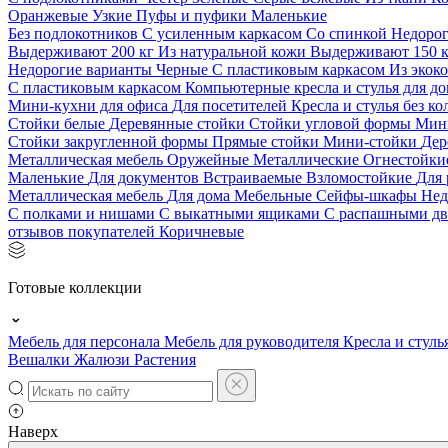
Оранжевые
Узкие
Пуфы и пуфики
Маленькие
Без подлокотников
С усиленным каркасом
Со спинкой
Недоро
Выдерживают 200 кг
Из натуральной кожи
Выдерживают 150 
Недорогие варианты
Черные
С пластиковым каркасом
Из экок
С пластиковым каркасом
Компьютерные кресла и стулья для до
Мини-кухни для офиса
Для посетителей
Кресла и стулья без к
Стойки белые
Деревянные стойки
Стойки угловой формы
Мин
Стойки закругленной формы
Прямые стойки
Мини-стойки
Дер
Металлическая мебель
Оружейные
Металлические
Огнестойк
Маленькие
Для документов
Встраиваемые
Взломостойкие
Для 
Металлическая мебель
Для дома
Мебельные
Сейфы-шкафы
Нед
С полками и нишами
С выкатными ящиками
С распашными д
отзывов покупателей
Коричневые
Готовые коллекции
Мебель для персонала
Мебель для руководителя
Кресла и стуль
Вешалки
Жалюзи
Растения
Наверх