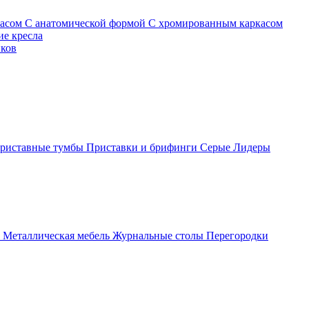
касом
С анатомической формой
С хромированным каркасом
е кресла
иков
риставные тумбы
Приставки и брифинги
Серые
Лидеры
ы
Металлическая мебель
Журнальные столы
Перегородки