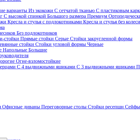
гие варианты
Из экокожи
С сетчатой тканью
С пластиковым кар
кг
С высокой спинкой
Большого размера
Премиум
Ортопедически
ожи
Кресла и стулья с подлокотниками
Кресла и стулья без колес
ма
олесиков
Без подлокотников
и-стойки
Прямые стойки
Серые
Стойки закругленной формы
евянные стойки
Стойки угловой формы
Черные
ие
Напольные
Большие
руководителя
орогие
Огне-взломостойкие
верцами
С 4 выдвижными ящиками
С 3 выдвижными ящиками
П
я
Офисные диваны
Переговорные столы
Стойки ресепшн
Сейф