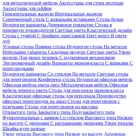
для металлической мебели
Аксессуары для стоек ресепшн
Аксессуары для сейфов
Горизонтальные жалюзи
Вертикальные жалюзи
Современный стиль
С кожаными вставками
Столы белые
Недорогие варианты
Деревянное покрытие
Столы в
приемную руководителя
Светлые цвета
Классический дизайн
Столы с тумбой
С брифинг-приставкой
Цвет венге
В цвете
дуб
Угловые столы
Прямые столы
Недорогие столы
На металле
Небольшие габариты
Складные модели
Светлые цвета
Узкие
модели
Для двоих человек
С подъемным механизмом
Эргономичный дизайн
Варианты эконом-класса
С ящиками
С
перегородками
Недорогие варианты
Со стеклом
На металле
Светлые столы
для переговоров
Конференц-столы
Недорогая офисная мебель
Офисная мебель цвета орех
Металлическая мебель
Офисная
мебель черного цвета
Столы для персонала эконом-класса
Классические офисные столы для персонала
Производство
офисных перегородок на заказ
Столы для переговоров с
розетками
Столы для переговоров из массива
Открытого типа
Закрытого типа
Полузакрытого типа
Функциональные с замком
Со стеклом
Высокого типа
Низкие
по высоте
С дверцами
С распашными дверцами
Узкие пеналы
Шкафы-купе разные
Узкие пеналы
Высокого типа
Низкие по высоте
Архивные