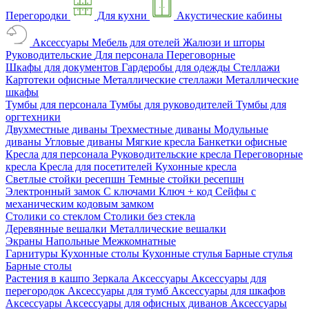
Перегородки
Для кухни
Акустические кабины
Аксессуары
Мебель для отелей
Жалюзи и шторы
Руководительские
Для персонала
Переговорные
Шкафы для документов
Гардеробы для одежды
Стеллажи
Картотеки офисные
Металлические стеллажи
Металлические
шкафы
Тумбы для персонала
Тумбы для руководителей
Тумбы для
оргтехники
Двухместные диваны
Трехместные диваны
Модульные
диваны
Угловые диваны
Мягкие кресла
Банкетки офисные
Кресла для персонала
Руководительские кресла
Переговорные
кресла
Кресла для посетителей
Кухонные кресла
Светлые стойки ресепшн
Темные стойки ресепшн
Электронный замок
С ключами
Ключ + код
Сейфы с
механическим кодовым замком
Столики со стеклом
Столики без стекла
Деревянные вешалки
Металлические вешалки
Экраны
Напольные
Межкомнатные
Гарнитуры
Кухонные столы
Кухонные стулья
Барные стулья
Барные столы
Растения в кашпо
Зеркала
Аксессуары
Аксессуары для
перегородок
Аксессуары для тумб
Аксессуары для шкафов
Аксессуары
Аксессуары для офисных диванов
Аксессуары