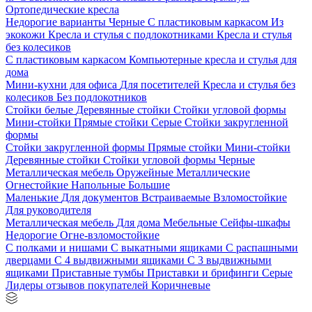
Ортопедические кресла
Недорогие варианты
Черные
С пластиковым каркасом
Из
экокожи
Кресла и стулья с подлокотниками
Кресла и стулья
без колесиков
С пластиковым каркасом
Компьютерные кресла и стулья для
дома
Мини-кухни для офиса
Для посетителей
Кресла и стулья без
колесиков
Без подлокотников
Стойки белые
Деревянные стойки
Стойки угловой формы
Мини-стойки
Прямые стойки
Серые
Стойки закругленной
формы
Стойки закругленной формы
Прямые стойки
Мини-стойки
Деревянные стойки
Стойки угловой формы
Черные
Металлическая мебель
Оружейные
Металлические
Огнестойкие
Напольные
Большие
Маленькие
Для документов
Встраиваемые
Взломостойкие
Для руководителя
Металлическая мебель
Для дома
Мебельные
Сейфы-шкафы
Недорогие
Огне-взломостойкие
С полками и нишами
С выкатными ящиками
С распашными
дверцами
С 4 выдвижными ящиками
С 3 выдвижными
ящиками
Приставные тумбы
Приставки и брифинги
Серые
Лидеры отзывов покупателей
Коричневые