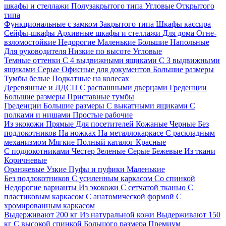
шкафы и стеллажи
Полузакрытого типа
Угловые
Открытого
типа
Функциональные с замком
Закрытого типа
Шкафы кассира
Сейфы-шкафы
Архивные шкафы и стеллажи
Для дома
Огне-
взломостойкие
Недорогие
Маленькие
Большие
Напольные
Для руководителя
Низкие по высоте
Угловые
Темные оттенки
С 4 выдвижными ящиками
С 3 выдвижными
ящиками
Серые
Офисные для документов
Большие размеры
Тумбы белые
Подкатные на колесах
Деревянные и ЛДСП
С распашными дверцами
Греденции
Большие размеры
Приставные тумбы
Греденции
Большие размеры
С выкатными ящиками
С
полками и нишами
Простые рабочие
Из экокожи
Прямые
Для посетителей
Кожаные
Черные
Без
подлокотников
На ножках
На металлокаркасе
С раскладным
механизмом
Мягкие
Полный каталог
Красные
С подлокотниками
Честер
Зеленые
Серые
Бежевые
Из ткани
Коричневые
Оранжевые
Узкие
Пуфы и пуфики
Маленькие
Без подлокотников
С усиленным каркасом
Со спинкой
Недорогие варианты
Из экокожи
С сетчатой тканью
С
пластиковым каркасом
С анатомической формой
С
хромированным каркасом
Выдерживают 200 кг
Из натуральной кожи
Выдерживают 150
кг
С высокой спинкой
Большого размера
Премиум