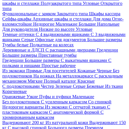
шкафы и стеллажи
Полузакрытого типа
Угловые
Открытого
типа
Функциональные с замком
Закрытого типа
Шкафы кассира
Сейфы-шкафы
Архивные шкафы и стеллажи
Для дома
Огне-
взломостойкие
Недорогие
Маленькие
Большие
Напольные
Для руководителя
Низкие по высоте
Угловые
Темные оттенки
С 4 выдвижными ящиками
С 3 выдвижными
ящиками
Серые
Офисные для документов
Большие размеры
Тумбы белые
Подкатные на колесах
Деревянные и ЛДСП
С распашными дверцами
Греденции
Большие размеры
Приставные тумбы
Греденции
Большие размеры
С выкатными ящиками
С
полками и нишами
Простые рабочие
Из экокожи
Прямые
Для посетителей
Кожаные
Черные
Без
подлокотников
На ножках
На металлокаркасе
С раскладным
механизмом
Мягкие
Полный каталог
Красные
С подлокотниками
Честер
Зеленые
Серые
Бежевые
Из ткани
Коричневые
Оранжевые
Узкие
Пуфы и пуфики
Маленькие
Без подлокотников
С усиленным каркасом
Со спинкой
Недорогие варианты
Из экокожи
С сетчатой тканью
С
пластиковым каркасом
С анатомической формой
С
хромированным каркасом
Выдерживают 200 кг
Из натуральной кожи
Выдерживают 150
кг
С высокой спинкой
Большого размера
Премиум