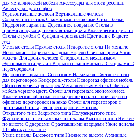
для металлической мебели
Аксессуары для стоек ресепшн
Аксессуары для сейфов
Горизонтальные жалюзи
Вертикальные жалюзи
Современный стиль
С кожаными вставками
Столы белые
Недорогие варианты
Деревянное покрытие
Столы в
приемную руководителя
Светлые цвета
Классический дизайн
Столы с тумбой
С брифинг-приставкой
Цвет венге
В цвете
дуб
Угловые столы
Прямые столы
Недорогие столы
На металле
Небольшие габариты
Складные модели
Светлые цвета
Узкие
модели
Для двоих человек
С подъемным механизмом
Эргономичный дизайн
Варианты эконом-класса
С ящиками
С
перегородками
Недорогие варианты
Со стеклом
На металле
Светлые столы
для переговоров
Конференц-столы
Недорогая офисная мебель
Офисная мебель цвета орех
Металлическая мебель
Офисная
мебель черного цвета
Столы для персонала эконом-класса
Классические офисные столы для персонала
Производство
офисных перегородок на заказ
Столы для переговоров с
розетками
Столы для переговоров из массива
Открытого типа
Закрытого типа
Полузакрытого типа
Функциональные с замком
Со стеклом
Высокого типа
Низкие
по высоте
С дверцами
С распашными дверцами
Узкие пеналы
Шкафы-купе разные
Узкие пеналы
Высокого типа
Низкие по высоте
Архивные