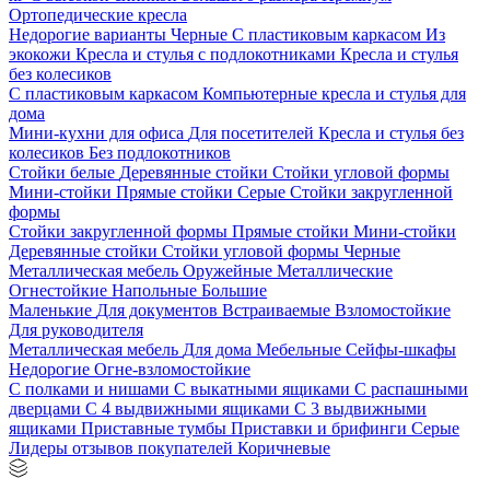
Ортопедические кресла
Недорогие варианты
Черные
С пластиковым каркасом
Из
экокожи
Кресла и стулья с подлокотниками
Кресла и стулья
без колесиков
С пластиковым каркасом
Компьютерные кресла и стулья для
дома
Мини-кухни для офиса
Для посетителей
Кресла и стулья без
колесиков
Без подлокотников
Стойки белые
Деревянные стойки
Стойки угловой формы
Мини-стойки
Прямые стойки
Серые
Стойки закругленной
формы
Стойки закругленной формы
Прямые стойки
Мини-стойки
Деревянные стойки
Стойки угловой формы
Черные
Металлическая мебель
Оружейные
Металлические
Огнестойкие
Напольные
Большие
Маленькие
Для документов
Встраиваемые
Взломостойкие
Для руководителя
Металлическая мебель
Для дома
Мебельные
Сейфы-шкафы
Недорогие
Огне-взломостойкие
С полками и нишами
С выкатными ящиками
С распашными
дверцами
С 4 выдвижными ящиками
С 3 выдвижными
ящиками
Приставные тумбы
Приставки и брифинги
Серые
Лидеры отзывов покупателей
Коричневые