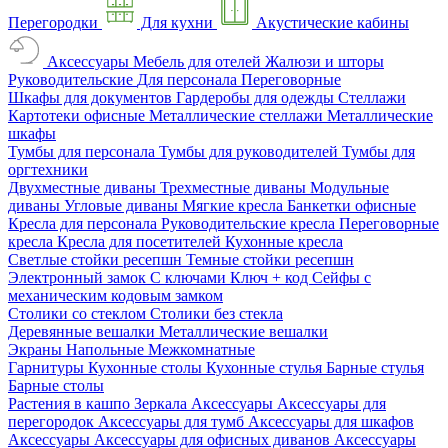
Перегородки
Для кухни
Акустические кабины
Аксессуары
Мебель для отелей
Жалюзи и шторы
Руководительские
Для персонала
Переговорные
Шкафы для документов
Гардеробы для одежды
Стеллажи
Картотеки офисные
Металлические стеллажи
Металлические
шкафы
Тумбы для персонала
Тумбы для руководителей
Тумбы для
оргтехники
Двухместные диваны
Трехместные диваны
Модульные
диваны
Угловые диваны
Мягкие кресла
Банкетки офисные
Кресла для персонала
Руководительские кресла
Переговорные
кресла
Кресла для посетителей
Кухонные кресла
Светлые стойки ресепшн
Темные стойки ресепшн
Электронный замок
С ключами
Ключ + код
Сейфы с
механическим кодовым замком
Столики со стеклом
Столики без стекла
Деревянные вешалки
Металлические вешалки
Экраны
Напольные
Межкомнатные
Гарнитуры
Кухонные столы
Кухонные стулья
Барные стулья
Барные столы
Растения в кашпо
Зеркала
Аксессуары
Аксессуары для
перегородок
Аксессуары для тумб
Аксессуары для шкафов
Аксессуары
Аксессуары для офисных диванов
Аксессуары