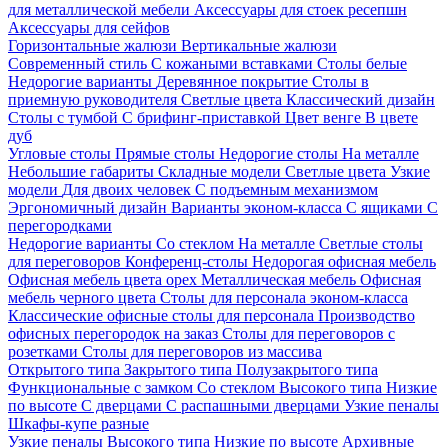
для металлической мебели
Аксессуары для стоек ресепшн
Аксессуары для сейфов
Горизонтальные жалюзи
Вертикальные жалюзи
Современный стиль
С кожаными вставками
Столы белые
Недорогие варианты
Деревянное покрытие
Столы в
приемную руководителя
Светлые цвета
Классический дизайн
Столы с тумбой
С брифинг-приставкой
Цвет венге
В цвете
дуб
Угловые столы
Прямые столы
Недорогие столы
На металле
Небольшие габариты
Складные модели
Светлые цвета
Узкие
модели
Для двоих человек
С подъемным механизмом
Эргономичный дизайн
Варианты эконом-класса
С ящиками
С
перегородками
Недорогие варианты
Со стеклом
На металле
Светлые столы
для переговоров
Конференц-столы
Недорогая офисная мебель
Офисная мебель цвета орех
Металлическая мебель
Офисная
мебель черного цвета
Столы для персонала эконом-класса
Классические офисные столы для персонала
Производство
офисных перегородок на заказ
Столы для переговоров с
розетками
Столы для переговоров из массива
Открытого типа
Закрытого типа
Полузакрытого типа
Функциональные с замком
Со стеклом
Высокого типа
Низкие
по высоте
С дверцами
С распашными дверцами
Узкие пеналы
Шкафы-купе разные
Узкие пеналы
Высокого типа
Низкие по высоте
Архивные