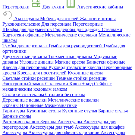
Перегородки
Для кухни
Акустические кабины
Аксессуары
Мебель для отелей
Жалюзи и шторы
Руководительские
Для персонала
Переговорные
Шкафы для документов
Гардеробы для одежды
Стеллажи
Картотеки офисные
Металлические стеллажи
Металлические
шкафы
Тумбы для персонала
Тумбы для руководителей
Тумбы для
оргтехники
Двухместные диваны
Трехместные диваны
Модульные
диваны
Угловые диваны
Мягкие кресла
Банкетки офисные
Кресла для персонала
Руководительские кресла
Переговорные
кресла
Кресла для посетителей
Кухонные кресла
Светлые стойки ресепшн
Темные стойки ресепшн
Электронный замок
С ключами
Ключ + код
Сейфы с
механическим кодовым замком
Столики со стеклом
Столики без стекла
Деревянные вешалки
Металлические вешалки
Экраны
Напольные
Межкомнатные
Гарнитуры
Кухонные столы
Кухонные стулья
Барные стулья
Барные столы
Растения в кашпо
Зеркала
Аксессуары
Аксессуары для
перегородок
Аксессуары для тумб
Аксессуары для шкафов
Аксессуары
Аксессуары для офисных диванов
Аксессуары