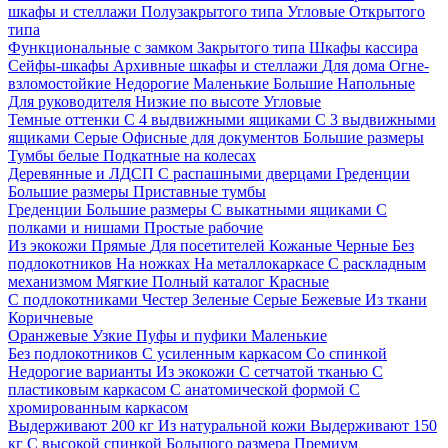
шкафы и стеллажи
Полузакрытого типа
Угловые
Открытого
типа
Функциональные с замком
Закрытого типа
Шкафы кассира
Сейфы-шкафы
Архивные шкафы и стеллажи
Для дома
Огне-
взломостойкие
Недорогие
Маленькие
Большие
Напольные
Для руководителя
Низкие по высоте
Угловые
Темные оттенки
С 4 выдвижными ящиками
С 3 выдвижными
ящиками
Серые
Офисные для документов
Большие размеры
Тумбы белые
Подкатные на колесах
Деревянные и ЛДСП
С распашными дверцами
Греденции
Большие размеры
Приставные тумбы
Греденции
Большие размеры
С выкатными ящиками
С
полками и нишами
Простые рабочие
Из экокожи
Прямые
Для посетителей
Кожаные
Черные
Без
подлокотников
На ножках
На металлокаркасе
С раскладным
механизмом
Мягкие
Полный каталог
Красные
С подлокотниками
Честер
Зеленые
Серые
Бежевые
Из ткани
Коричневые
Оранжевые
Узкие
Пуфы и пуфики
Маленькие
Без подлокотников
С усиленным каркасом
Со спинкой
Недорогие варианты
Из экокожи
С сетчатой тканью
С
пластиковым каркасом
С анатомической формой
С
хромированным каркасом
Выдерживают 200 кг
Из натуральной кожи
Выдерживают 150
кг
С высокой спинкой
Большого размера
Премиум