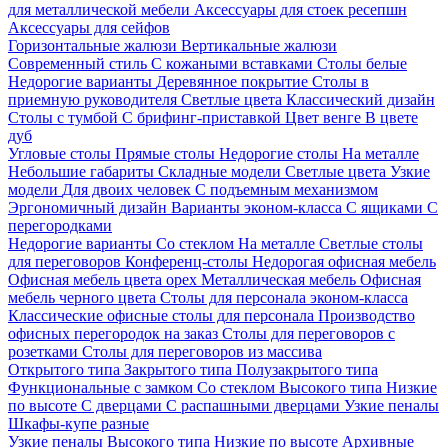
для металлической мебели
Аксессуары для стоек ресепшн
Аксессуары для сейфов
Горизонтальные жалюзи
Вертикальные жалюзи
Современный стиль
С кожаными вставками
Столы белые
Недорогие варианты
Деревянное покрытие
Столы в
приемную руководителя
Светлые цвета
Классический дизайн
Столы с тумбой
С брифинг-приставкой
Цвет венге
В цвете
дуб
Угловые столы
Прямые столы
Недорогие столы
На металле
Небольшие габариты
Складные модели
Светлые цвета
Узкие
модели
Для двоих человек
С подъемным механизмом
Эргономичный дизайн
Варианты эконом-класса
С ящиками
С
перегородками
Недорогие варианты
Со стеклом
На металле
Светлые столы
для переговоров
Конференц-столы
Недорогая офисная мебель
Офисная мебель цвета орех
Металлическая мебель
Офисная
мебель черного цвета
Столы для персонала эконом-класса
Классические офисные столы для персонала
Производство
офисных перегородок на заказ
Столы для переговоров с
розетками
Столы для переговоров из массива
Открытого типа
Закрытого типа
Полузакрытого типа
Функциональные с замком
Со стеклом
Высокого типа
Низкие
по высоте
С дверцами
С распашными дверцами
Узкие пеналы
Шкафы-купе разные
Узкие пеналы
Высокого типа
Низкие по высоте
Архивные