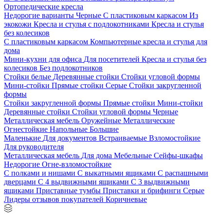
Ортопедические кресла
Недорогие варианты
Черные
С пластиковым каркасом
Из
экокожи
Кресла и стулья с подлокотниками
Кресла и стулья
без колесиков
С пластиковым каркасом
Компьютерные кресла и стулья для
дома
Мини-кухни для офиса
Для посетителей
Кресла и стулья без
колесиков
Без подлокотников
Стойки белые
Деревянные стойки
Стойки угловой формы
Мини-стойки
Прямые стойки
Серые
Стойки закругленной
формы
Стойки закругленной формы
Прямые стойки
Мини-стойки
Деревянные стойки
Стойки угловой формы
Черные
Металлическая мебель
Оружейные
Металлические
Огнестойкие
Напольные
Большие
Маленькие
Для документов
Встраиваемые
Взломостойкие
Для руководителя
Металлическая мебель
Для дома
Мебельные
Сейфы-шкафы
Недорогие
Огне-взломостойкие
С полками и нишами
С выкатными ящиками
С распашными
дверцами
С 4 выдвижными ящиками
С 3 выдвижными
ящиками
Приставные тумбы
Приставки и брифинги
Серые
Лидеры отзывов покупателей
Коричневые