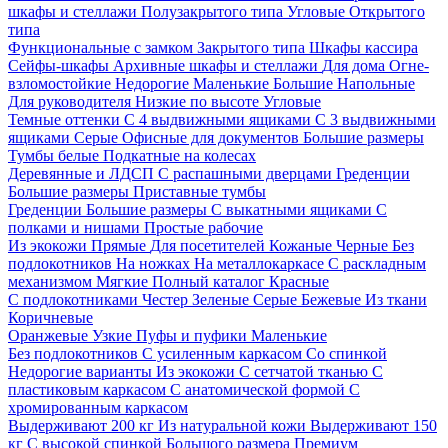
шкафы и стеллажи
Полузакрытого типа
Угловые
Открытого
типа
Функциональные с замком
Закрытого типа
Шкафы кассира
Сейфы-шкафы
Архивные шкафы и стеллажи
Для дома
Огне-
взломостойкие
Недорогие
Маленькие
Большие
Напольные
Для руководителя
Низкие по высоте
Угловые
Темные оттенки
С 4 выдвижными ящиками
С 3 выдвижными
ящиками
Серые
Офисные для документов
Большие размеры
Тумбы белые
Подкатные на колесах
Деревянные и ЛДСП
С распашными дверцами
Греденции
Большие размеры
Приставные тумбы
Греденции
Большие размеры
С выкатными ящиками
С
полками и нишами
Простые рабочие
Из экокожи
Прямые
Для посетителей
Кожаные
Черные
Без
подлокотников
На ножках
На металлокаркасе
С раскладным
механизмом
Мягкие
Полный каталог
Красные
С подлокотниками
Честер
Зеленые
Серые
Бежевые
Из ткани
Коричневые
Оранжевые
Узкие
Пуфы и пуфики
Маленькие
Без подлокотников
С усиленным каркасом
Со спинкой
Недорогие варианты
Из экокожи
С сетчатой тканью
С
пластиковым каркасом
С анатомической формой
С
хромированным каркасом
Выдерживают 200 кг
Из натуральной кожи
Выдерживают 150
кг
С высокой спинкой
Большого размера
Премиум