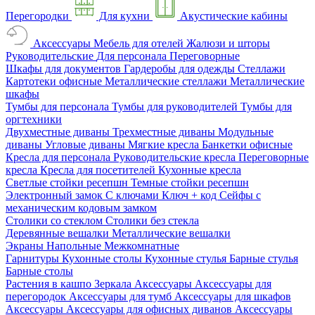
Перегородки
Для кухни
Акустические кабины
Аксессуары
Мебель для отелей
Жалюзи и шторы
Руководительские
Для персонала
Переговорные
Шкафы для документов
Гардеробы для одежды
Стеллажи
Картотеки офисные
Металлические стеллажи
Металлические
шкафы
Тумбы для персонала
Тумбы для руководителей
Тумбы для
оргтехники
Двухместные диваны
Трехместные диваны
Модульные
диваны
Угловые диваны
Мягкие кресла
Банкетки офисные
Кресла для персонала
Руководительские кресла
Переговорные
кресла
Кресла для посетителей
Кухонные кресла
Светлые стойки ресепшн
Темные стойки ресепшн
Электронный замок
С ключами
Ключ + код
Сейфы с
механическим кодовым замком
Столики со стеклом
Столики без стекла
Деревянные вешалки
Металлические вешалки
Экраны
Напольные
Межкомнатные
Гарнитуры
Кухонные столы
Кухонные стулья
Барные стулья
Барные столы
Растения в кашпо
Зеркала
Аксессуары
Аксессуары для
перегородок
Аксессуары для тумб
Аксессуары для шкафов
Аксессуары
Аксессуары для офисных диванов
Аксессуары