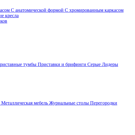
касом
С анатомической формой
С хромированным каркасом
е кресла
иков
риставные тумбы
Приставки и брифинги
Серые
Лидеры
ы
Металлическая мебель
Журнальные столы
Перегородки