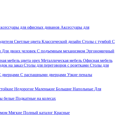
ксессуары для офисных диванов
Аксессуары для
одителя
Светлые цвета
Классический дизайн
Столы с тумбой
С
и
Для двоих человек
С подъемным механизмом
Эргономичный
ная мебель цвета орех
Металлическая мебель
Офисная мебель
док на заказ
Столы для переговоров с розетками
Столы для
С дверцами
С распашными дверцами
Узкие пеналы
стойкие
Недорогие
Маленькие
Большие
Напольные
Для
ы белые
Подкатные на колесах
змом
Мягкие
Полный каталог
Красные