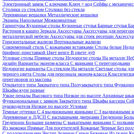
Электронный замок
С ключами
Ключ + код
Сейфы с механичес
Столики со стеклом
Столики без стекла
Деревянные вешалки
Металлические вешалки
Экраны
Напольные
Межкомнатные
Гарнитуры
Кухонные столы
Кухонные стулья
Барные стулья
Ба
Растения в кашпо
Зеркала
Аксессуары
Аксессуары для перего
металлической мебели
Аксессуары для стоек ресепшн
Аксессуа
Горизонтальные жалюзи
Вертикальные жалюзи
Современный стиль
С кожаными вставками
Столы белые
Недо
брифинг-приставкой
Цвет венге
В цвете дуб
Угловые столы
Прямые столы
Недорогие столы
На металле
Неб
дизайн
Варианты эконом-класса
С ящиками
С перегородками
Недорогие варианты
Со стеклом
На металле
Светлые столы дл
черного цвета
Столы для персонала эконом-класса
Классически
переговоров из массива
Открытого типа
Закрытого типа
Полузакрытого типа
Функцион
Шкафы-купе разные
Узкие пеналы
Высокого типа
Низкие по высоте
Архивные шка
Функциональные с замком
Закрытого типа
Шкафы кассира
Се
руководителя
Низкие по высоте
Угловые
Темные оттенки
С 4 выдвижными ящиками
С 3 выдвижными 
Деревянные и ЛДСП
С распашными дверцами
Греденции
Боль
Греденции
Большие размеры
С выкатными ящиками
С полкам
Из экокожи
Прямые
Для посетителей
Кожаные
Черные
Без под
С подлокотниками
Честер
Зеленые
Серые
Бежевые
Из ткани
Ко