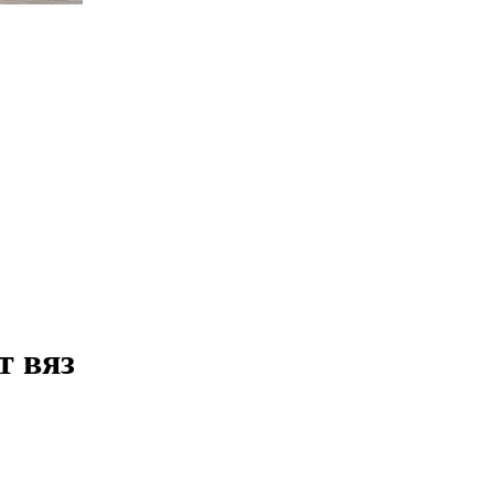
т вяз