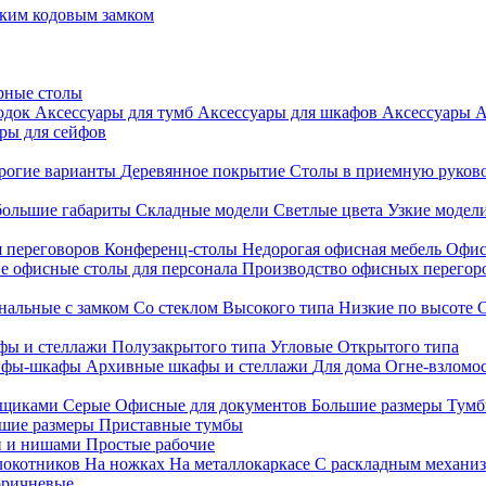
ким кодовым замком
рные столы
родок
Аксессуары для тумб
Аксессуары для шкафов
Аксессуары
А
ры для сейфов
рогие варианты
Деревянное покрытие
Столы в приемную руков
ольшие габариты
Складные модели
Светлые цвета
Узкие модел
я переговоров
Конференц-столы
Недорогая офисная мебель
Офис
е офисные столы для персонала
Производство офисных перегоро
альные с замком
Со стеклом
Высокого типа
Низкие по высоте
фы и стеллажи
Полузакрытого типа
Угловые
Открытого типа
йфы-шкафы
Архивные шкафы и стеллажи
Для дома
Огне-взломо
ящиками
Серые
Офисные для документов
Большие размеры
Тумб
шие размеры
Приставные тумбы
и и нишами
Простые рабочие
локотников
На ножках
На металлокаркасе
С раскладным механи
ричневые