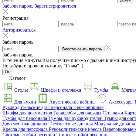
Войти
Забыли пароль
Зарегистрироваться
Регистрация
Авторизоваться
Забыли пароль
Восстановить пароль
Забыли пароль
В течение минуты Вы получите письмо с дальнейшими инстру
Не забудьте проверить папку "Спам" :)
Ок
Каталог
Столы
Шкафы и стеллажи
Тумбы
Мягкая
Для кухни
Акустические кабины
Аксессуары
Руководительские
Для персонала
Переговорные
Шкафы для документов
Гардеробы для одежды
Стеллажи
Карт
Тумбы для персонала
Тумбы для руководителей
Тумбы для орг
Двухместные диваны
Трехместные диваны
Модульные диван
Кресла для персонала
Руководительские кресла
Переговорные 
Светлые стойки ресепшн
Темные стойки ресепшн