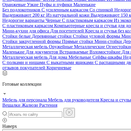
Оранжевые
Узкие
Пуфы и пуфики
Маленькие
Без подлокотников
С усиленным каркасом
Со спинкой
Недоро
Выдерживают 200 кг
Из натуральной кожи
Выдерживают 150 
Недорогие варианты
Черные
С пластиковым каркасом
Из экок
С пластиковым каркасом
Компьютерные кресла и стулья для до
Мини-кухни для офиса
Для посетителей
Кресла и стулья без к
Стойки белые
Деревянные стойки
Стойки угловой формы
Мин
Стойки закругленной формы
Прямые стойки
Мини-стойки
Дер
Металлическая мебель
Оружейные
Металлические
Огнестойк
Маленькие
Для документов
Встраиваемые
Взломостойкие
Для 
Металлическая мебель
Для дома
Мебельные
Сейфы-шкафы
Нед
С полками и нишами
С выкатными ящиками
С распашными д
отзывов покупателей
Коричневые
Готовые коллекции
Мебель для персонала
Мебель для руководителя
Кресла и стуль
Вешалки
Жалюзи
Растения
Наверх