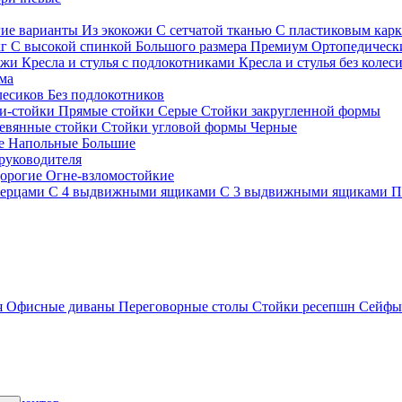
гие варианты
Из экокожи
С сетчатой тканью
С пластиковым кар
кг
С высокой спинкой
Большого размера
Премиум
Ортопедически
ожи
Кресла и стулья с подлокотниками
Кресла и стулья без колес
ма
олесиков
Без подлокотников
и-стойки
Прямые стойки
Серые
Стойки закругленной формы
евянные стойки
Стойки угловой формы
Черные
ие
Напольные
Большие
руководителя
орогие
Огне-взломостойкие
верцами
С 4 выдвижными ящиками
С 3 выдвижными ящиками
П
я
Офисные диваны
Переговорные столы
Стойки ресепшн
Сейф