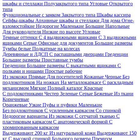
шкафы и стеллажи
Полузакрытого типа
Угловые
Открытого
типа
Функциональные с замком
Закрытого типа
Шкафы кассира
Сейфы-шкафы
Архивные шкафы и стеллажи
Для дома
Огне-
взломостойкие
Недорогие
Маленькие
Большие
Напольные
Для руководителя
Низкие по высоте
Угловые
Темные оттенки
С 4 выдвижными ящиками
С 3 выдвижными
ящиками
Серые
Офисные для документов
Большие размеры
Тумбы белые
Подкатные на колесах
Деревянные и ЛДСП
С распашными дверцами
Греденции
Большие размеры
Приставные тумбы
Греденции
Большие размеры
С выкатными ящиками
С
полками и нишами
Простые рабочие
Из экокожи
Прямые
Для посетителей
Кожаные
Черные
Без
подлокотников
На ножках
На металлокаркасе
С раскладным
механизмом
Мягкие
Полный каталог
Красные
С подлокотниками
Честер
Зеленые
Серые
Бежевые
Из ткани
Коричневые
Оранжевые
Узкие
Пуфы и пуфики
Маленькие
Без подлокотников
С усиленным каркасом
Со спинкой
Недорогие варианты
Из экокожи
С сетчатой тканью
С
пластиковым каркасом
С анатомической формой
С
хромированным каркасом
Выдерживают 200 кг
Из натуральной кожи
Выдерживают 150
кг
С высокой спинкой
Большого размера
Премиум