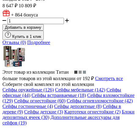
8 647 ₽
10 809 ₽
+ 864
бонуса
Добавить в корзину
Купить в 1 клик
Отзывы (0)
Подробнее
Этот товар из коллекции
Титан
больше товаров из этой коллекции от 192 ₽
Смотреть все
Соберите свой комплект из этой коллекции
Сейфы оружейные (126)
Сейфы мебельные (142)
Сейфы
офисные (44)
Сейфы встраиваемые (18)
Сейфы взломостойкие
(129)
Сейфы огнестойкие (60)
Сейфы огневзломостойкие (42)
Сейфы гостиничные (4)
Сейфы депозитные (8)
Сейфы в
дереве (9)
Сейфы детские (3)
Картотеки огнестойкие (2)
Блоки
депозитных ячеек (30)
Дополнительные аксессуары для
сейфов (19)