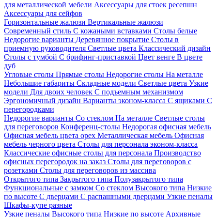
для металлической мебели
Аксессуары для стоек ресепшн
Аксессуары для сейфов
Горизонтальные жалюзи
Вертикальные жалюзи
Современный стиль
С кожаными вставками
Столы белые
Недорогие варианты
Деревянное покрытие
Столы в
приемную руководителя
Светлые цвета
Классический дизайн
Столы с тумбой
С брифинг-приставкой
Цвет венге
В цвете
дуб
Угловые столы
Прямые столы
Недорогие столы
На металле
Небольшие габариты
Складные модели
Светлые цвета
Узкие
модели
Для двоих человек
С подъемным механизмом
Эргономичный дизайн
Варианты эконом-класса
С ящиками
С
перегородками
Недорогие варианты
Со стеклом
На металле
Светлые столы
для переговоров
Конференц-столы
Недорогая офисная мебель
Офисная мебель цвета орех
Металлическая мебель
Офисная
мебель черного цвета
Столы для персонала эконом-класса
Классические офисные столы для персонала
Производство
офисных перегородок на заказ
Столы для переговоров с
розетками
Столы для переговоров из массива
Открытого типа
Закрытого типа
Полузакрытого типа
Функциональные с замком
Со стеклом
Высокого типа
Низкие
по высоте
С дверцами
С распашными дверцами
Узкие пеналы
Шкафы-купе разные
Узкие пеналы
Высокого типа
Низкие по высоте
Архивные