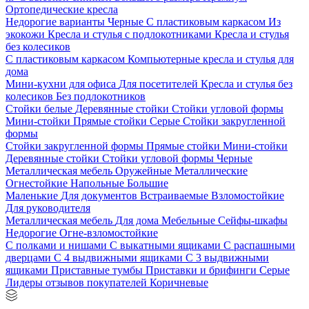
Ортопедические кресла
Недорогие варианты
Черные
С пластиковым каркасом
Из
экокожи
Кресла и стулья с подлокотниками
Кресла и стулья
без колесиков
С пластиковым каркасом
Компьютерные кресла и стулья для
дома
Мини-кухни для офиса
Для посетителей
Кресла и стулья без
колесиков
Без подлокотников
Стойки белые
Деревянные стойки
Стойки угловой формы
Мини-стойки
Прямые стойки
Серые
Стойки закругленной
формы
Стойки закругленной формы
Прямые стойки
Мини-стойки
Деревянные стойки
Стойки угловой формы
Черные
Металлическая мебель
Оружейные
Металлические
Огнестойкие
Напольные
Большие
Маленькие
Для документов
Встраиваемые
Взломостойкие
Для руководителя
Металлическая мебель
Для дома
Мебельные
Сейфы-шкафы
Недорогие
Огне-взломостойкие
С полками и нишами
С выкатными ящиками
С распашными
дверцами
С 4 выдвижными ящиками
С 3 выдвижными
ящиками
Приставные тумбы
Приставки и брифинги
Серые
Лидеры отзывов покупателей
Коричневые