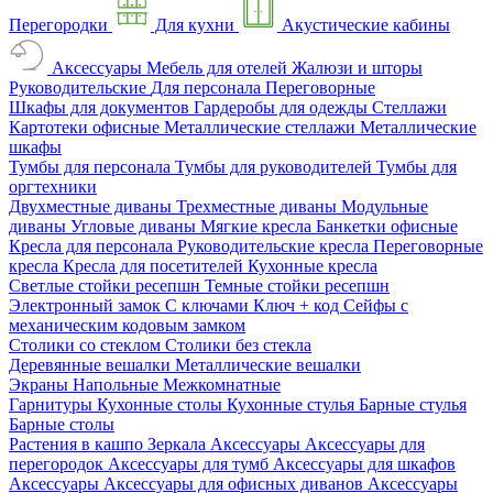
Перегородки
Для кухни
Акустические кабины
Аксессуары
Мебель для отелей
Жалюзи и шторы
Руководительские
Для персонала
Переговорные
Шкафы для документов
Гардеробы для одежды
Стеллажи
Картотеки офисные
Металлические стеллажи
Металлические
шкафы
Тумбы для персонала
Тумбы для руководителей
Тумбы для
оргтехники
Двухместные диваны
Трехместные диваны
Модульные
диваны
Угловые диваны
Мягкие кресла
Банкетки офисные
Кресла для персонала
Руководительские кресла
Переговорные
кресла
Кресла для посетителей
Кухонные кресла
Светлые стойки ресепшн
Темные стойки ресепшн
Электронный замок
С ключами
Ключ + код
Сейфы с
механическим кодовым замком
Столики со стеклом
Столики без стекла
Деревянные вешалки
Металлические вешалки
Экраны
Напольные
Межкомнатные
Гарнитуры
Кухонные столы
Кухонные стулья
Барные стулья
Барные столы
Растения в кашпо
Зеркала
Аксессуары
Аксессуары для
перегородок
Аксессуары для тумб
Аксессуары для шкафов
Аксессуары
Аксессуары для офисных диванов
Аксессуары