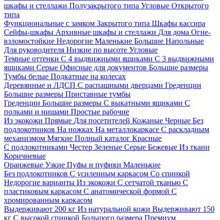
шкафы и стеллажи
Полузакрытого типа
Угловые
Открытого
типа
Функциональные с замком
Закрытого типа
Шкафы кассира
Сейфы-шкафы
Архивные шкафы и стеллажи
Для дома
Огне-
взломостойкие
Недорогие
Маленькие
Большие
Напольные
Для руководителя
Низкие по высоте
Угловые
Темные оттенки
С 4 выдвижными ящиками
С 3 выдвижными
ящиками
Серые
Офисные для документов
Большие размеры
Тумбы белые
Подкатные на колесах
Деревянные и ЛДСП
С распашными дверцами
Греденции
Большие размеры
Приставные тумбы
Греденции
Большие размеры
С выкатными ящиками
С
полками и нишами
Простые рабочие
Из экокожи
Прямые
Для посетителей
Кожаные
Черные
Без
подлокотников
На ножках
На металлокаркасе
С раскладным
механизмом
Мягкие
Полный каталог
Красные
С подлокотниками
Честер
Зеленые
Серые
Бежевые
Из ткани
Коричневые
Оранжевые
Узкие
Пуфы и пуфики
Маленькие
Без подлокотников
С усиленным каркасом
Со спинкой
Недорогие варианты
Из экокожи
С сетчатой тканью
С
пластиковым каркасом
С анатомической формой
С
хромированным каркасом
Выдерживают 200 кг
Из натуральной кожи
Выдерживают 150
кг
С высокой спинкой
Большого размера
Премиум