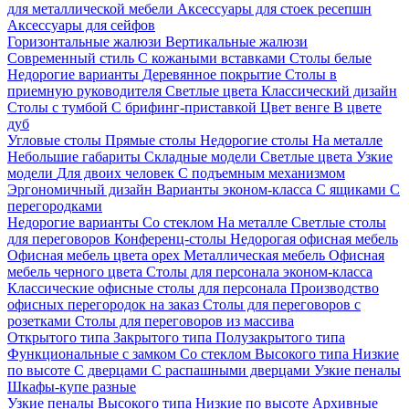
для металлической мебели
Аксессуары для стоек ресепшн
Аксессуары для сейфов
Горизонтальные жалюзи
Вертикальные жалюзи
Современный стиль
С кожаными вставками
Столы белые
Недорогие варианты
Деревянное покрытие
Столы в
приемную руководителя
Светлые цвета
Классический дизайн
Столы с тумбой
С брифинг-приставкой
Цвет венге
В цвете
дуб
Угловые столы
Прямые столы
Недорогие столы
На металле
Небольшие габариты
Складные модели
Светлые цвета
Узкие
модели
Для двоих человек
С подъемным механизмом
Эргономичный дизайн
Варианты эконом-класса
С ящиками
С
перегородками
Недорогие варианты
Со стеклом
На металле
Светлые столы
для переговоров
Конференц-столы
Недорогая офисная мебель
Офисная мебель цвета орех
Металлическая мебель
Офисная
мебель черного цвета
Столы для персонала эконом-класса
Классические офисные столы для персонала
Производство
офисных перегородок на заказ
Столы для переговоров с
розетками
Столы для переговоров из массива
Открытого типа
Закрытого типа
Полузакрытого типа
Функциональные с замком
Со стеклом
Высокого типа
Низкие
по высоте
С дверцами
С распашными дверцами
Узкие пеналы
Шкафы-купе разные
Узкие пеналы
Высокого типа
Низкие по высоте
Архивные