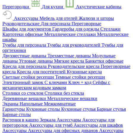
Перегородки
Для кухни
Акустические кабины
Аксессуары
Мебель для отелей
Жалюзи и шторы
Руководительские
Для персонала
Переговорные
Шкафы для документов
Гардеробы для одежды
Стеллажи
Картотеки офисные
Металлические стеллажи
Металлические
шкафы
Тумбы для персонала
Тумбы для руководителей
Тумбы для
оргтехники
Двухместные диваны
Трехместные диваны
Модульные
диваны
Угловые диваны
Мягкие кресла
Банкетки офисные
Кресла для персонала
Руководительские кресла
Переговорные
кресла
Кресла для посетителей
Кухонные кресла
Светлые стойки ресепшн
Темные стойки ресепшн
Электронный замок
С ключами
Ключ + код
Сейфы с
механическим кодовым замком
Столики со стеклом
Столики без стекла
Деревянные вешалки
Металлические вешалки
Экраны
Напольные
Межкомнатные
Гарнитуры
Кухонные столы
Кухонные стулья
Барные стулья
Барные столы
Растения в кашпо
Зеркала
Аксессуары
Аксессуары для
перегородок
Аксессуары для тумб
Аксессуары для шкафов
Аксессуары
Аксессуары для офисных диванов
Аксессуары