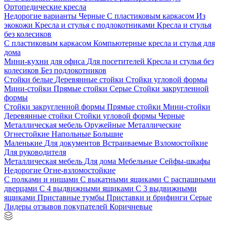
Ортопедические кресла
Недорогие варианты
Черные
С пластиковым каркасом
Из
экокожи
Кресла и стулья с подлокотниками
Кресла и стулья
без колесиков
С пластиковым каркасом
Компьютерные кресла и стулья для
дома
Мини-кухни для офиса
Для посетителей
Кресла и стулья без
колесиков
Без подлокотников
Стойки белые
Деревянные стойки
Стойки угловой формы
Мини-стойки
Прямые стойки
Серые
Стойки закругленной
формы
Стойки закругленной формы
Прямые стойки
Мини-стойки
Деревянные стойки
Стойки угловой формы
Черные
Металлическая мебель
Оружейные
Металлические
Огнестойкие
Напольные
Большие
Маленькие
Для документов
Встраиваемые
Взломостойкие
Для руководителя
Металлическая мебель
Для дома
Мебельные
Сейфы-шкафы
Недорогие
Огне-взломостойкие
С полками и нишами
С выкатными ящиками
С распашными
дверцами
С 4 выдвижными ящиками
С 3 выдвижными
ящиками
Приставные тумбы
Приставки и брифинги
Серые
Лидеры отзывов покупателей
Коричневые