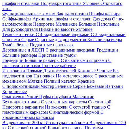
шкафы и стеллажи
Полузакрытого типа
Угловые
Открытого
типа
Функциональные с замком
Закрытого типа
Шкафы кассира
Сейфы-шкафы
Архивные шкафы и стеллажи
Для дома
Огне-
взломостойкие
Недорогие
Маленькие
Большие
Напольные
Для руководителя
Низкие по высоте
Угловые
Темные оттенки
С 4 выдвижными ящиками
С 3 выдвижными
ящиками
Серые
Офисные для документов
Большие размеры
Тумбы белые
Подкатные на колесах
Деревянные и ЛДСП
С распашными дверцами
Греденции
Большие размеры
Приставные тумбы
Греденции
Большие размеры
С выкатными ящиками
С
полками и нишами
Простые рабочие
Из экокожи
Прямые
Для посетителей
Кожаные
Черные
Без
подлокотников
На ножках
На металлокаркасе
С раскладным
механизмом
Мягкие
Полный каталог
Красные
С подлокотниками
Честер
Зеленые
Серые
Бежевые
Из ткани
Коричневые
Оранжевые
Узкие
Пуфы и пуфики
Маленькие
Без подлокотников
С усиленным каркасом
Со спинкой
Недорогие варианты
Из экокожи
С сетчатой тканью
С
пластиковым каркасом
С анатомической формой
С
хромированным каркасом
Выдерживают 200 кг
Из натуральной кожи
Выдерживают 150
кг
С высокой спинкой
Большого размера
Премиум