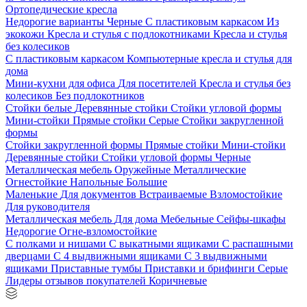
Ортопедические кресла
Недорогие варианты
Черные
С пластиковым каркасом
Из
экокожи
Кресла и стулья с подлокотниками
Кресла и стулья
без колесиков
С пластиковым каркасом
Компьютерные кресла и стулья для
дома
Мини-кухни для офиса
Для посетителей
Кресла и стулья без
колесиков
Без подлокотников
Стойки белые
Деревянные стойки
Стойки угловой формы
Мини-стойки
Прямые стойки
Серые
Стойки закругленной
формы
Стойки закругленной формы
Прямые стойки
Мини-стойки
Деревянные стойки
Стойки угловой формы
Черные
Металлическая мебель
Оружейные
Металлические
Огнестойкие
Напольные
Большие
Маленькие
Для документов
Встраиваемые
Взломостойкие
Для руководителя
Металлическая мебель
Для дома
Мебельные
Сейфы-шкафы
Недорогие
Огне-взломостойкие
С полками и нишами
С выкатными ящиками
С распашными
дверцами
С 4 выдвижными ящиками
С 3 выдвижными
ящиками
Приставные тумбы
Приставки и брифинги
Серые
Лидеры отзывов покупателей
Коричневые