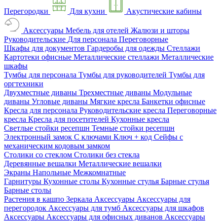
Перегородки
Для кухни
Акустические кабины
Аксессуары
Мебель для отелей
Жалюзи и шторы
Руководительские
Для персонала
Переговорные
Шкафы для документов
Гардеробы для одежды
Стеллажи
Картотеки офисные
Металлические стеллажи
Металлические
шкафы
Тумбы для персонала
Тумбы для руководителей
Тумбы для
оргтехники
Двухместные диваны
Трехместные диваны
Модульные
диваны
Угловые диваны
Мягкие кресла
Банкетки офисные
Кресла для персонала
Руководительские кресла
Переговорные
кресла
Кресла для посетителей
Кухонные кресла
Светлые стойки ресепшн
Темные стойки ресепшн
Электронный замок
С ключами
Ключ + код
Сейфы с
механическим кодовым замком
Столики со стеклом
Столики без стекла
Деревянные вешалки
Металлические вешалки
Экраны
Напольные
Межкомнатные
Гарнитуры
Кухонные столы
Кухонные стулья
Барные стулья
Барные столы
Растения в кашпо
Зеркала
Аксессуары
Аксессуары для
перегородок
Аксессуары для тумб
Аксессуары для шкафов
Аксессуары
Аксессуары для офисных диванов
Аксессуары