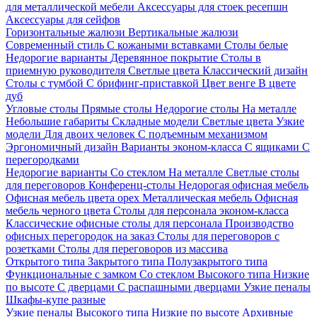
для металлической мебели
Аксессуары для стоек ресепшн
Аксессуары для сейфов
Горизонтальные жалюзи
Вертикальные жалюзи
Современный стиль
С кожаными вставками
Столы белые
Недорогие варианты
Деревянное покрытие
Столы в
приемную руководителя
Светлые цвета
Классический дизайн
Столы с тумбой
С брифинг-приставкой
Цвет венге
В цвете
дуб
Угловые столы
Прямые столы
Недорогие столы
На металле
Небольшие габариты
Складные модели
Светлые цвета
Узкие
модели
Для двоих человек
С подъемным механизмом
Эргономичный дизайн
Варианты эконом-класса
С ящиками
С
перегородками
Недорогие варианты
Со стеклом
На металле
Светлые столы
для переговоров
Конференц-столы
Недорогая офисная мебель
Офисная мебель цвета орех
Металлическая мебель
Офисная
мебель черного цвета
Столы для персонала эконом-класса
Классические офисные столы для персонала
Производство
офисных перегородок на заказ
Столы для переговоров с
розетками
Столы для переговоров из массива
Открытого типа
Закрытого типа
Полузакрытого типа
Функциональные с замком
Со стеклом
Высокого типа
Низкие
по высоте
С дверцами
С распашными дверцами
Узкие пеналы
Шкафы-купе разные
Узкие пеналы
Высокого типа
Низкие по высоте
Архивные