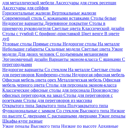
для металлической мебели
Аксессуары для стоек ресепшн
Аксессуары для сейфов
Горизонтальные жалюзи
Вертикальные жалюзи
Современный стиль
С кожаными вставками
Столы белые
Недорогие варианты
Деревянное покрытие
Столы в
приемную руководителя
Светлые цвета
Классический дизайн
Столы с тумбой
С брифинг-приставкой
Цвет венге
В цвете
дуб
Угловые столы
Прямые столы
Недорогие столы
На металле
Небольшие габариты
Складные модели
Светлые цвета
Узкие
модели
Для двоих человек
С подъемным механизмом
Эргономичный дизайн
Варианты эконом-класса
С ящиками
С
перегородками
Недорогие варианты
Со стеклом
На металле
Светлые столы
для переговоров
Конференц-столы
Недорогая офисная мебель
Офисная мебель цвета орех
Металлическая мебель
Офисная
мебель черного цвета
Столы для персонала эконом-класса
Классические офисные столы для персонала
Производство
офисных перегородок на заказ
Столы для переговоров с
розетками
Столы для переговоров из массива
Открытого типа
Закрытого типа
Полузакрытого типа
Функциональные с замком
Со стеклом
Высокого типа
Низкие
по высоте
С дверцами
С распашными дверцами
Узкие пеналы
Шкафы-купе разные
Узкие пеналы
Высокого типа
Низкие по высоте
Архивные