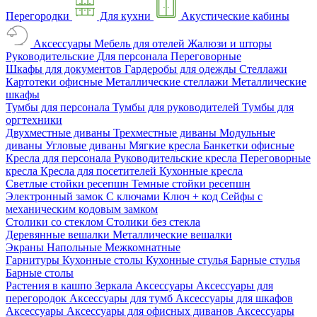
Перегородки
Для кухни
Акустические кабины
Аксессуары
Мебель для отелей
Жалюзи и шторы
Руководительские
Для персонала
Переговорные
Шкафы для документов
Гардеробы для одежды
Стеллажи
Картотеки офисные
Металлические стеллажи
Металлические
шкафы
Тумбы для персонала
Тумбы для руководителей
Тумбы для
оргтехники
Двухместные диваны
Трехместные диваны
Модульные
диваны
Угловые диваны
Мягкие кресла
Банкетки офисные
Кресла для персонала
Руководительские кресла
Переговорные
кресла
Кресла для посетителей
Кухонные кресла
Светлые стойки ресепшн
Темные стойки ресепшн
Электронный замок
С ключами
Ключ + код
Сейфы с
механическим кодовым замком
Столики со стеклом
Столики без стекла
Деревянные вешалки
Металлические вешалки
Экраны
Напольные
Межкомнатные
Гарнитуры
Кухонные столы
Кухонные стулья
Барные стулья
Барные столы
Растения в кашпо
Зеркала
Аксессуары
Аксессуары для
перегородок
Аксессуары для тумб
Аксессуары для шкафов
Аксессуары
Аксессуары для офисных диванов
Аксессуары