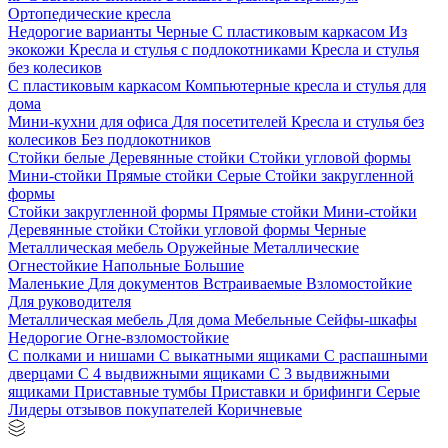
Ортопедические кресла
Недорогие варианты
Черные
С пластиковым каркасом
Из
экокожи
Кресла и стулья с подлокотниками
Кресла и стулья
без колесиков
С пластиковым каркасом
Компьютерные кресла и стулья для
дома
Мини-кухни для офиса
Для посетителей
Кресла и стулья без
колесиков
Без подлокотников
Стойки белые
Деревянные стойки
Стойки угловой формы
Мини-стойки
Прямые стойки
Серые
Стойки закругленной
формы
Стойки закругленной формы
Прямые стойки
Мини-стойки
Деревянные стойки
Стойки угловой формы
Черные
Металлическая мебель
Оружейные
Металлические
Огнестойкие
Напольные
Большие
Маленькие
Для документов
Встраиваемые
Взломостойкие
Для руководителя
Металлическая мебель
Для дома
Мебельные
Сейфы-шкафы
Недорогие
Огне-взломостойкие
С полками и нишами
С выкатными ящиками
С распашными
дверцами
С 4 выдвижными ящиками
С 3 выдвижными
ящиками
Приставные тумбы
Приставки и брифинги
Серые
Лидеры отзывов покупателей
Коричневые