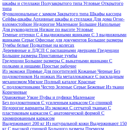
шкафы и стеллажи
Полузакрытого типа
Угловые
Открытого
типа
Функциональные с замком
Закрытого типа
Шкафы кассира
Сейфы-шкафы
Архивные шкафы и стеллажи
Для дома
Огне-
взломостойкие
Недорогие
Маленькие
Большие
Напольные
Для руководителя
Низкие по высоте
Угловые
Темные оттенки
С 4 выдвижными ящиками
С 3 выдвижными
ящиками
Серые
Офисные для документов
Большие размеры
Тумбы белые
Подкатные на колесах
Деревянные и ЛДСП
С распашными дверцами
Греденции
Большие размеры
Приставные тумбы
Греденции
Большие размеры
С выкатными ящиками
С
полками и нишами
Простые рабочие
Из экокожи
Прямые
Для посетителей
Кожаные
Черные
Без
подлокотников
На ножках
На металлокаркасе
С раскладным
механизмом
Мягкие
Полный каталог
Красные
С подлокотниками
Честер
Зеленые
Серые
Бежевые
Из ткани
Коричневые
Оранжевые
Узкие
Пуфы и пуфики
Маленькие
Без подлокотников
С усиленным каркасом
Со спинкой
Недорогие варианты
Из экокожи
С сетчатой тканью
С
пластиковым каркасом
С анатомической формой
С
хромированным каркасом
Выдерживают 200 кг
Из натуральной кожи
Выдерживают 150
кг
С высокой спинкой
Большого размера
Премиум