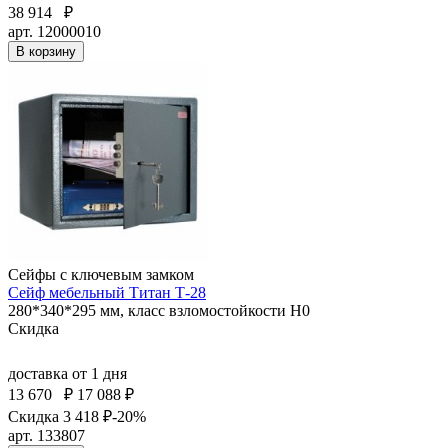
38 914
₽
арт. 12000010
В корзину
Сейфы с ключевым замком
Сейф мебельный Титан Т-28
280*340*295 мм, класс взломостойкости Н0
Скидка
доставка
от 1 дня
13 670
₽
17 088 ₽
Скидка 3 418 ₽
-20%
арт. 133807