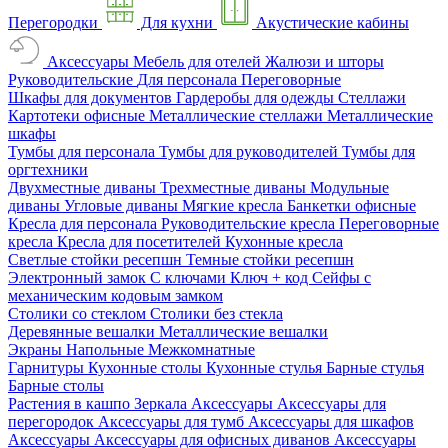
Перегородки
Для кухни
Акустические кабины
Аксессуары
Мебель для отелей
Жалюзи и шторы
Руководительские
Для персонала
Переговорные
Шкафы для документов
Гардеробы для одежды
Стеллажи
Картотеки офисные
Металлические стеллажи
Металлические
шкафы
Тумбы для персонала
Тумбы для руководителей
Тумбы для
оргтехники
Двухместные диваны
Трехместные диваны
Модульные
диваны
Угловые диваны
Мягкие кресла
Банкетки офисные
Кресла для персонала
Руководительские кресла
Переговорные
кресла
Кресла для посетителей
Кухонные кресла
Светлые стойки ресепшн
Темные стойки ресепшн
Электронный замок
С ключами
Ключ + код
Сейфы с
механическим кодовым замком
Столики со стеклом
Столики без стекла
Деревянные вешалки
Металлические вешалки
Экраны
Напольные
Межкомнатные
Гарнитуры
Кухонные столы
Кухонные стулья
Барные стулья
Барные столы
Растения в кашпо
Зеркала
Аксессуары
Аксессуары для
перегородок
Аксессуары для тумб
Аксессуары для шкафов
Аксессуары
Аксессуары для офисных диванов
Аксессуары