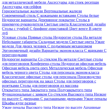
для металлической мебели
Аксессуары для стоек ресепшн
Аксессуары для сейфов
Горизонтальные жалюзи
Вертикальные жалюзи
Современный стиль
С кожаными вставками
Столы белые
Недорогие варианты
Деревянное покрытие
Столы в
приемную руководителя
Светлые цвета
Классический дизайн
Столы с тумбой
С брифинг-приставкой
Цвет венге
В цвете
дуб
Угловые столы
Прямые столы
Недорогие столы
На металле
Небольшие габариты
Складные модели
Светлые цвета
Узкие
модели
Для двоих человек
С подъемным механизмом
Эргономичный дизайн
Варианты эконом-класса
С ящиками
С
перегородками
Недорогие варианты
Со стеклом
На металле
Светлые столы
для переговоров
Конференц-столы
Недорогая офисная мебель
Офисная мебель цвета орех
Металлическая мебель
Офисная
мебель черного цвета
Столы для персонала эконом-класса
Классические офисные столы для персонала
Производство
офисных перегородок на заказ
Столы для переговоров с
розетками
Столы для переговоров из массива
Открытого типа
Закрытого типа
Полузакрытого типа
Функциональные с замком
Со стеклом
Высокого типа
Низкие
по высоте
С дверцами
С распашными дверцами
Узкие пеналы
Шкафы-купе разные
Узкие пеналы
Высокого типа
Низкие по высоте
Архивные