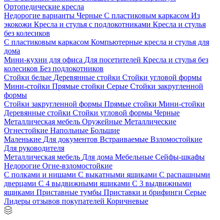
Ортопедические кресла
Недорогие варианты
Черные
С пластиковым каркасом
Из
экокожи
Кресла и стулья с подлокотниками
Кресла и стулья
без колесиков
С пластиковым каркасом
Компьютерные кресла и стулья для
дома
Мини-кухни для офиса
Для посетителей
Кресла и стулья без
колесиков
Без подлокотников
Стойки белые
Деревянные стойки
Стойки угловой формы
Мини-стойки
Прямые стойки
Серые
Стойки закругленной
формы
Стойки закругленной формы
Прямые стойки
Мини-стойки
Деревянные стойки
Стойки угловой формы
Черные
Металлическая мебель
Оружейные
Металлические
Огнестойкие
Напольные
Большие
Маленькие
Для документов
Встраиваемые
Взломостойкие
Для руководителя
Металлическая мебель
Для дома
Мебельные
Сейфы-шкафы
Недорогие
Огне-взломостойкие
С полками и нишами
С выкатными ящиками
С распашными
дверцами
С 4 выдвижными ящиками
С 3 выдвижными
ящиками
Приставные тумбы
Приставки и брифинги
Серые
Лидеры отзывов покупателей
Коричневые