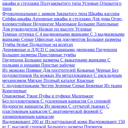
шкафы и стеллажи
Полузакрытого типа
Угловые
Открытого
типа
Функциональные с замком
Закрытого типа
Шкафы кассира
Сейфы-шкафы
Архивные шкафы и стеллажи
Для дома
Огне-
взломостойкие
Недорогие
Маленькие
Большие
Напольные
Для руководителя
Низкие по высоте
Угловые
Темные оттенки
С 4 выдвижными ящиками
С 3 выдвижными
ящиками
Серые
Офисные для документов
Большие размеры
Тумбы белые
Подкатные на колесах
Деревянные и ЛДСП
С распашными дверцами
Греденции
Большие размеры
Приставные тумбы
Греденции
Большие размеры
С выкатными ящиками
С
полками и нишами
Простые рабочие
Из экокожи
Прямые
Для посетителей
Кожаные
Черные
Без
подлокотников
На ножках
На металлокаркасе
С раскладным
механизмом
Мягкие
Полный каталог
Красные
С подлокотниками
Честер
Зеленые
Серые
Бежевые
Из ткани
Коричневые
Оранжевые
Узкие
Пуфы и пуфики
Маленькие
Без подлокотников
С усиленным каркасом
Со спинкой
Недорогие варианты
Из экокожи
С сетчатой тканью
С
пластиковым каркасом
С анатомической формой
С
хромированным каркасом
Выдерживают 200 кг
Из натуральной кожи
Выдерживают 150
кг
С высокой спинкой
Большого размера
Премиум