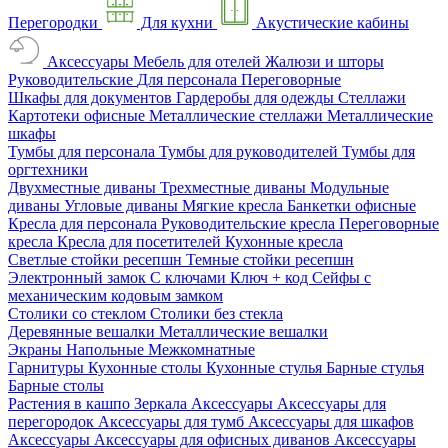
Перегородки
Для кухни
Акустические кабины
Аксессуары
Мебель для отелей
Жалюзи и шторы
Руководительские
Для персонала
Переговорные
Шкафы для документов
Гардеробы для одежды
Стеллажи
Картотеки офисные
Металлические стеллажи
Металлические
шкафы
Тумбы для персонала
Тумбы для руководителей
Тумбы для
оргтехники
Двухместные диваны
Трехместные диваны
Модульные
диваны
Угловые диваны
Мягкие кресла
Банкетки офисные
Кресла для персонала
Руководительские кресла
Переговорные
кресла
Кресла для посетителей
Кухонные кресла
Светлые стойки ресепшн
Темные стойки ресепшн
Электронный замок
С ключами
Ключ + код
Сейфы с
механическим кодовым замком
Столики со стеклом
Столики без стекла
Деревянные вешалки
Металлические вешалки
Экраны
Напольные
Межкомнатные
Гарнитуры
Кухонные столы
Кухонные стулья
Барные стулья
Барные столы
Растения в кашпо
Зеркала
Аксессуары
Аксессуары для
перегородок
Аксессуары для тумб
Аксессуары для шкафов
Аксессуары
Аксессуары для офисных диванов
Аксессуары