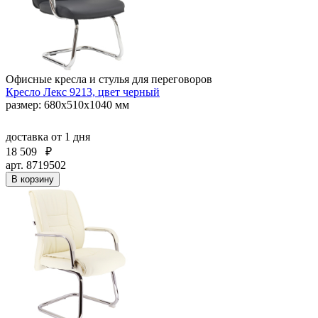
Офисные кресла и стулья для переговоров
Кресло Лекс 9213, цвет черный
размер: 680х510х1040 мм
доставка
от 1 дня
18 509
₽
арт. 8719502
В корзину