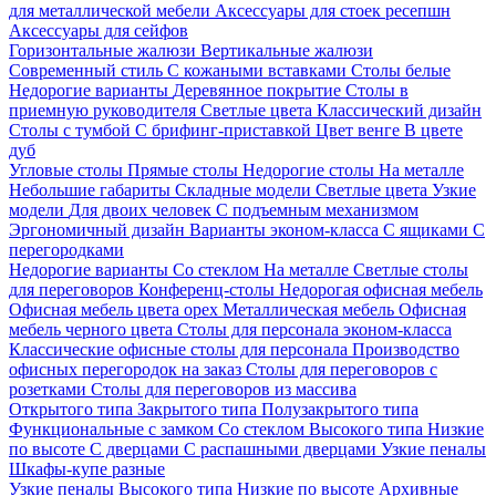
для металлической мебели
Аксессуары для стоек ресепшн
Аксессуары для сейфов
Горизонтальные жалюзи
Вертикальные жалюзи
Современный стиль
С кожаными вставками
Столы белые
Недорогие варианты
Деревянное покрытие
Столы в
приемную руководителя
Светлые цвета
Классический дизайн
Столы с тумбой
С брифинг-приставкой
Цвет венге
В цвете
дуб
Угловые столы
Прямые столы
Недорогие столы
На металле
Небольшие габариты
Складные модели
Светлые цвета
Узкие
модели
Для двоих человек
С подъемным механизмом
Эргономичный дизайн
Варианты эконом-класса
С ящиками
С
перегородками
Недорогие варианты
Со стеклом
На металле
Светлые столы
для переговоров
Конференц-столы
Недорогая офисная мебель
Офисная мебель цвета орех
Металлическая мебель
Офисная
мебель черного цвета
Столы для персонала эконом-класса
Классические офисные столы для персонала
Производство
офисных перегородок на заказ
Столы для переговоров с
розетками
Столы для переговоров из массива
Открытого типа
Закрытого типа
Полузакрытого типа
Функциональные с замком
Со стеклом
Высокого типа
Низкие
по высоте
С дверцами
С распашными дверцами
Узкие пеналы
Шкафы-купе разные
Узкие пеналы
Высокого типа
Низкие по высоте
Архивные