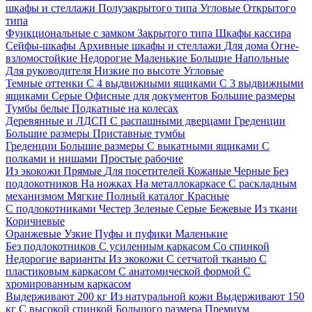
шкафы и стеллажи
Полузакрытого типа
Угловые
Открытого
типа
Функциональные с замком
Закрытого типа
Шкафы кассира
Сейфы-шкафы
Архивные шкафы и стеллажи
Для дома
Огне-
взломостойкие
Недорогие
Маленькие
Большие
Напольные
Для руководителя
Низкие по высоте
Угловые
Темные оттенки
С 4 выдвижными ящиками
С 3 выдвижными
ящиками
Серые
Офисные для документов
Большие размеры
Тумбы белые
Подкатные на колесах
Деревянные и ЛДСП
С распашными дверцами
Греденции
Большие размеры
Приставные тумбы
Греденции
Большие размеры
С выкатными ящиками
С
полками и нишами
Простые рабочие
Из экокожи
Прямые
Для посетителей
Кожаные
Черные
Без
подлокотников
На ножках
На металлокаркасе
С раскладным
механизмом
Мягкие
Полный каталог
Красные
С подлокотниками
Честер
Зеленые
Серые
Бежевые
Из ткани
Коричневые
Оранжевые
Узкие
Пуфы и пуфики
Маленькие
Без подлокотников
С усиленным каркасом
Со спинкой
Недорогие варианты
Из экокожи
С сетчатой тканью
С
пластиковым каркасом
С анатомической формой
С
хромированным каркасом
Выдерживают 200 кг
Из натуральной кожи
Выдерживают 150
кг
С высокой спинкой
Большого размера
Премиум