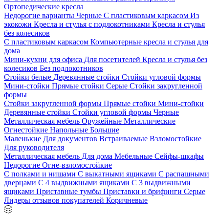
Ортопедические кресла
Недорогие варианты
Черные
С пластиковым каркасом
Из
экокожи
Кресла и стулья с подлокотниками
Кресла и стулья
без колесиков
С пластиковым каркасом
Компьютерные кресла и стулья для
дома
Мини-кухни для офиса
Для посетителей
Кресла и стулья без
колесиков
Без подлокотников
Стойки белые
Деревянные стойки
Стойки угловой формы
Мини-стойки
Прямые стойки
Серые
Стойки закругленной
формы
Стойки закругленной формы
Прямые стойки
Мини-стойки
Деревянные стойки
Стойки угловой формы
Черные
Металлическая мебель
Оружейные
Металлические
Огнестойкие
Напольные
Большие
Маленькие
Для документов
Встраиваемые
Взломостойкие
Для руководителя
Металлическая мебель
Для дома
Мебельные
Сейфы-шкафы
Недорогие
Огне-взломостойкие
С полками и нишами
С выкатными ящиками
С распашными
дверцами
С 4 выдвижными ящиками
С 3 выдвижными
ящиками
Приставные тумбы
Приставки и брифинги
Серые
Лидеры отзывов покупателей
Коричневые