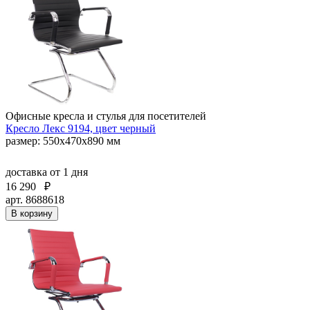
Офисные кресла и стулья для посетителей
Кресло Лекс 9194, цвет черный
размер: 550х470х890 мм
доставка
от 1 дня
16 290
₽
арт. 8688618
В корзину