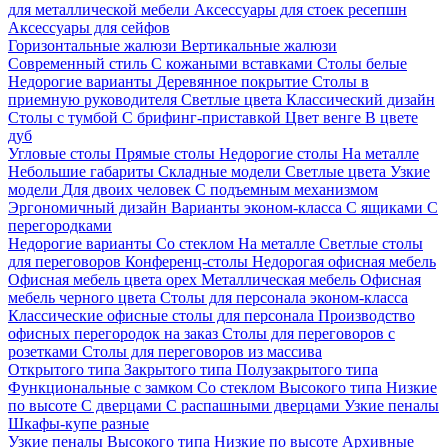
для металлической мебели
Аксессуары для стоек ресепшн
Аксессуары для сейфов
Горизонтальные жалюзи
Вертикальные жалюзи
Современный стиль
С кожаными вставками
Столы белые
Недорогие варианты
Деревянное покрытие
Столы в
приемную руководителя
Светлые цвета
Классический дизайн
Столы с тумбой
С брифинг-приставкой
Цвет венге
В цвете
дуб
Угловые столы
Прямые столы
Недорогие столы
На металле
Небольшие габариты
Складные модели
Светлые цвета
Узкие
модели
Для двоих человек
С подъемным механизмом
Эргономичный дизайн
Варианты эконом-класса
С ящиками
С
перегородками
Недорогие варианты
Со стеклом
На металле
Светлые столы
для переговоров
Конференц-столы
Недорогая офисная мебель
Офисная мебель цвета орех
Металлическая мебель
Офисная
мебель черного цвета
Столы для персонала эконом-класса
Классические офисные столы для персонала
Производство
офисных перегородок на заказ
Столы для переговоров с
розетками
Столы для переговоров из массива
Открытого типа
Закрытого типа
Полузакрытого типа
Функциональные с замком
Со стеклом
Высокого типа
Низкие
по высоте
С дверцами
С распашными дверцами
Узкие пеналы
Шкафы-купе разные
Узкие пеналы
Высокого типа
Низкие по высоте
Архивные