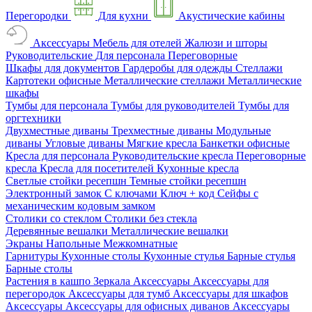
Перегородки
Для кухни
Акустические кабины
Аксессуары
Мебель для отелей
Жалюзи и шторы
Руководительские
Для персонала
Переговорные
Шкафы для документов
Гардеробы для одежды
Стеллажи
Картотеки офисные
Металлические стеллажи
Металлические
шкафы
Тумбы для персонала
Тумбы для руководителей
Тумбы для
оргтехники
Двухместные диваны
Трехместные диваны
Модульные
диваны
Угловые диваны
Мягкие кресла
Банкетки офисные
Кресла для персонала
Руководительские кресла
Переговорные
кресла
Кресла для посетителей
Кухонные кресла
Светлые стойки ресепшн
Темные стойки ресепшн
Электронный замок
С ключами
Ключ + код
Сейфы с
механическим кодовым замком
Столики со стеклом
Столики без стекла
Деревянные вешалки
Металлические вешалки
Экраны
Напольные
Межкомнатные
Гарнитуры
Кухонные столы
Кухонные стулья
Барные стулья
Барные столы
Растения в кашпо
Зеркала
Аксессуары
Аксессуары для
перегородок
Аксессуары для тумб
Аксессуары для шкафов
Аксессуары
Аксессуары для офисных диванов
Аксессуары