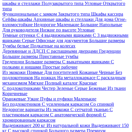
шкафы и стеллажи
Полузакрытого типа
Угловые
Открытого
типа
Функциональные с замком
Закрытого типа
Шкафы кассира
Сейфы-шкафы
Архивные шкафы и стеллажи
Для дома
Огне-
взломостойкие
Недорогие
Маленькие
Большие
Напольные
Для руководителя
Низкие по высоте
Угловые
Темные оттенки
С 4 выдвижными ящиками
С 3 выдвижными
ящиками
Серые
Офисные для документов
Большие размеры
Тумбы белые
Подкатные на колесах
Деревянные и ЛДСП
С распашными дверцами
Греденции
Большие размеры
Приставные тумбы
Греденции
Большие размеры
С выкатными ящиками
С
полками и нишами
Простые рабочие
Из экокожи
Прямые
Для посетителей
Кожаные
Черные
Без
подлокотников
На ножках
На металлокаркасе
С раскладным
механизмом
Мягкие
Полный каталог
Красные
С подлокотниками
Честер
Зеленые
Серые
Бежевые
Из ткани
Коричневые
Оранжевые
Узкие
Пуфы и пуфики
Маленькие
Без подлокотников
С усиленным каркасом
Со спинкой
Недорогие варианты
Из экокожи
С сетчатой тканью
С
пластиковым каркасом
С анатомической формой
С
хромированным каркасом
Выдерживают 200 кг
Из натуральной кожи
Выдерживают 150
кг
С высокой спинкой
Большого размера
Премиум