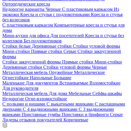
Ортопедические кресла
Недорогие варианты
Черные
С пластиковым каркасом
Из
экокожи
Кресла и стулья с подлокотниками
Кресла и стулья
без колесиков
С пластиковым каркасом
Компьютерные кресла и стулья для
дома
Мини-кухни для офиса
Для посетителей
Кресла и стулья без
колесиков
Без подлокотников
Стойки белые
Деревянные стойки
Стойки угловой формы
Мини-стойки
Прямые стойки
Серые
Стойки закругленной
формы
Стойки закругленной формы
Прямые стойки
Мини-стойки
Деревянные стойки
Стойки угловой формы
Черные
Металлическая мебель
Оружейные
Металлические
Огнестойкие
Напольные
Большие
Маленькие
Для документов
Встраиваемые
Взломостойкие
Для руководителя
Металлическая мебель
Для дома
Мебельные
Сейфы-шкафы
Недорогие
Огне-взломостойкие
С полками и нишами
С выкатными ящиками
С распашными
дверцами
С 4 выдвижными ящиками
С 3 выдвижными
ящиками
Приставные тумбы
Приставки и брифинги
Серые
Лидеры отзывов покупателей
Коричневые