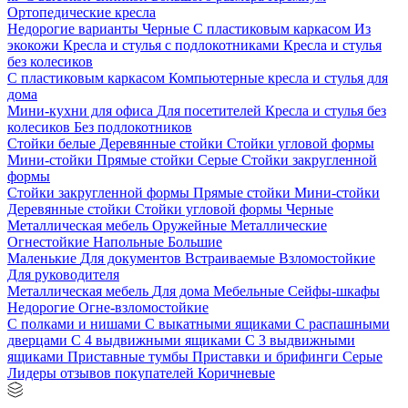
Ортопедические кресла
Недорогие варианты
Черные
С пластиковым каркасом
Из
экокожи
Кресла и стулья с подлокотниками
Кресла и стулья
без колесиков
С пластиковым каркасом
Компьютерные кресла и стулья для
дома
Мини-кухни для офиса
Для посетителей
Кресла и стулья без
колесиков
Без подлокотников
Стойки белые
Деревянные стойки
Стойки угловой формы
Мини-стойки
Прямые стойки
Серые
Стойки закругленной
формы
Стойки закругленной формы
Прямые стойки
Мини-стойки
Деревянные стойки
Стойки угловой формы
Черные
Металлическая мебель
Оружейные
Металлические
Огнестойкие
Напольные
Большие
Маленькие
Для документов
Встраиваемые
Взломостойкие
Для руководителя
Металлическая мебель
Для дома
Мебельные
Сейфы-шкафы
Недорогие
Огне-взломостойкие
С полками и нишами
С выкатными ящиками
С распашными
дверцами
С 4 выдвижными ящиками
С 3 выдвижными
ящиками
Приставные тумбы
Приставки и брифинги
Серые
Лидеры отзывов покупателей
Коричневые