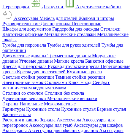
Перегородки
Для кухни
Акустические кабины
Аксессуары
Мебель для отелей
Жалюзи и шторы
Руководительские
Для персонала
Переговорные
Шкафы для документов
Гардеробы для одежды
Стеллажи
Картотеки офисные
Металлические стеллажи
Металлические
шкафы
Тумбы для персонала
Тумбы для руководителей
Тумбы для
оргтехники
Двухместные диваны
Трехместные диваны
Модульные
диваны
Угловые диваны
Мягкие кресла
Банкетки офисные
Кресла для персонала
Руководительские кресла
Переговорные
кресла
Кресла для посетителей
Кухонные кресла
Светлые стойки ресепшн
Темные стойки ресепшн
Электронный замок
С ключами
Ключ + код
Сейфы с
механическим кодовым замком
Столики со стеклом
Столики без стекла
Деревянные вешалки
Металлические вешалки
Экраны
Напольные
Межкомнатные
Гарнитуры
Кухонные столы
Кухонные стулья
Барные стулья
Барные столы
Растения в кашпо
Зеркала
Аксессуары
Аксессуары для
перегородок
Аксессуары для тумб
Аксессуары для шкафов
Аксессуары
Аксессуары для офисных диванов
Аксессуары