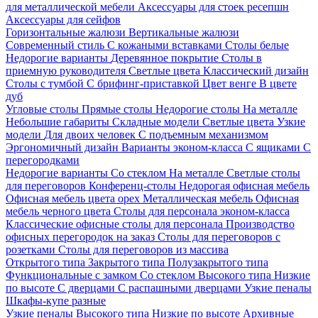
для металлической мебели
Аксессуары для стоек ресепшн
Аксессуары для сейфов
Горизонтальные жалюзи
Вертикальные жалюзи
Современный стиль
С кожаными вставками
Столы белые
Недорогие варианты
Деревянное покрытие
Столы в
приемную руководителя
Светлые цвета
Классический дизайн
Столы с тумбой
С брифинг-приставкой
Цвет венге
В цвете
дуб
Угловые столы
Прямые столы
Недорогие столы
На металле
Небольшие габариты
Складные модели
Светлые цвета
Узкие
модели
Для двоих человек
С подъемным механизмом
Эргономичный дизайн
Варианты эконом-класса
С ящиками
С
перегородками
Недорогие варианты
Со стеклом
На металле
Светлые столы
для переговоров
Конференц-столы
Недорогая офисная мебель
Офисная мебель цвета орех
Металлическая мебель
Офисная
мебель черного цвета
Столы для персонала эконом-класса
Классические офисные столы для персонала
Производство
офисных перегородок на заказ
Столы для переговоров с
розетками
Столы для переговоров из массива
Открытого типа
Закрытого типа
Полузакрытого типа
Функциональные с замком
Со стеклом
Высокого типа
Низкие
по высоте
С дверцами
С распашными дверцами
Узкие пеналы
Шкафы-купе разные
Узкие пеналы
Высокого типа
Низкие по высоте
Архивные