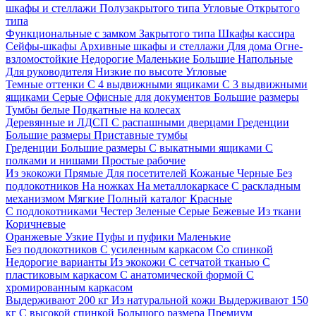
шкафы и стеллажи
Полузакрытого типа
Угловые
Открытого
типа
Функциональные с замком
Закрытого типа
Шкафы кассира
Сейфы-шкафы
Архивные шкафы и стеллажи
Для дома
Огне-
взломостойкие
Недорогие
Маленькие
Большие
Напольные
Для руководителя
Низкие по высоте
Угловые
Темные оттенки
С 4 выдвижными ящиками
С 3 выдвижными
ящиками
Серые
Офисные для документов
Большие размеры
Тумбы белые
Подкатные на колесах
Деревянные и ЛДСП
С распашными дверцами
Греденции
Большие размеры
Приставные тумбы
Греденции
Большие размеры
С выкатными ящиками
С
полками и нишами
Простые рабочие
Из экокожи
Прямые
Для посетителей
Кожаные
Черные
Без
подлокотников
На ножках
На металлокаркасе
С раскладным
механизмом
Мягкие
Полный каталог
Красные
С подлокотниками
Честер
Зеленые
Серые
Бежевые
Из ткани
Коричневые
Оранжевые
Узкие
Пуфы и пуфики
Маленькие
Без подлокотников
С усиленным каркасом
Со спинкой
Недорогие варианты
Из экокожи
С сетчатой тканью
С
пластиковым каркасом
С анатомической формой
С
хромированным каркасом
Выдерживают 200 кг
Из натуральной кожи
Выдерживают 150
кг
С высокой спинкой
Большого размера
Премиум