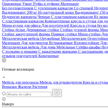
Оранжевые
Узкие
Пуфы и пуфики
Маленькие
Без подлокотников
С усиленным каркасом
Со спинкой
Недоро
Выдерживают 200 кг
Из натуральной кожи
Выдерживают 150 
Недорогие варианты
Черные
С пластиковым каркасом
Из экок
С пластиковым каркасом
Компьютерные кресла и стулья для до
Мини-кухни для офиса
Для посетителей
Кресла и стулья без к
Стойки белые
Деревянные стойки
Стойки угловой формы
Мин
Стойки закругленной формы
Прямые стойки
Мини-стойки
Дер
Металлическая мебель
Оружейные
Металлические
Огнестойк
Маленькие
Для документов
Встраиваемые
Взломостойкие
Для 
Металлическая мебель
Для дома
Мебельные
Сейфы-шкафы
Нед
С полками и нишами
С выкатными ящиками
С распашными д
отзывов покупателей
Коричневые
Готовые коллекции
Мебель для персонала
Мебель для руководителя
Кресла и стуль
Вешалки
Жалюзи
Растения
Наверх