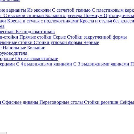
гие варианты
Из экокожи
С сетчатой тканью
С пластиковым кар
кг
С высокой спинкой
Большого размера
Премиум
Ортопедически
ожи
Кресла и стулья с подлокотниками
Кресла и стулья без колес
ма
олесиков
Без подлокотников
и-стойки
Прямые стойки
Серые
Стойки закругленной формы
евянные стойки
Стойки угловой формы
Черные
ие
Напольные
Большие
руководителя
орогие
Огне-взломостойкие
верцами
С 4 выдвижными ящиками
С 3 выдвижными ящиками
П
я
Офисные диваны
Переговорные столы
Стойки ресепшн
Сейф