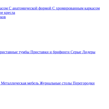
касом
С анатомической формой
С хромированным каркасом
е кресла
иков
риставные тумбы
Приставки и брифинги
Серые
Лидеры
ы
Металлическая мебель
Журнальные столы
Перегородки