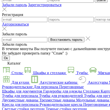
Войти
Забыли пароль
Зарегистрироваться
Регистрация
Авторизоваться
Забыли пароль
Восстановить пароль
Забыли пароль
В течение минуты Вы получите письмо с дальнейшими инстру
Не забудьте проверить папку "Спам" :)
Ок
Каталог
Столы
Шкафы и стеллажи
Тумбы
Мягкая
Для кухни
Акустические кабины
Аксессуары
Руководительские
Для персонала
Переговорные
Шкафы для документов
Гардеробы для одежды
Стеллажи
Карт
Тумбы для персонала
Тумбы для руководителей
Тумбы для орг
Двухместные диваны
Трехместные диваны
Модульные диван
Кресла для персонала
Руководительские кресла
Переговорные 
Светлые стойки ресепшн
Темные стойки ресепшн