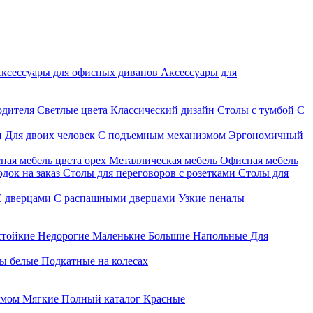
ксессуары для офисных диванов
Аксессуары для
одителя
Светлые цвета
Классический дизайн
Столы с тумбой
С
и
Для двоих человек
С подъемным механизмом
Эргономичный
ная мебель цвета орех
Металлическая мебель
Офисная мебель
док на заказ
Столы для переговоров с розетками
Столы для
С дверцами
С распашными дверцами
Узкие пеналы
стойкие
Недорогие
Маленькие
Большие
Напольные
Для
ы белые
Подкатные на колесах
змом
Мягкие
Полный каталог
Красные