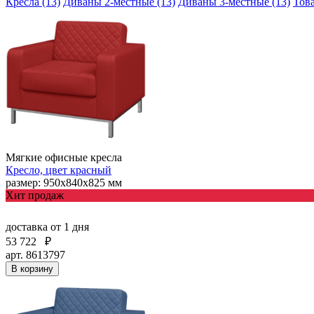
Кресла (13)
Диваны 2-местные (13)
Диваны 3-местные (13)
Това
Мягкие офисные кресла
Кресло, цвет красный
размер: 950х840х825 мм
Хит продаж
доставка
от 1 дня
53 722
₽
арт. 8613797
В корзину