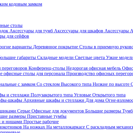
ким кодовым замком
рные столы
родок
Аксессуары для тумб
Аксессуары для шкафов
Аксессуары
А
ры для сейфов
рогие варианты
Деревянное покрытие
Столы в приемную руков
ольшие габариты
Складные модели
Светлые цвета
Узкие модел
я переговоров
Конференц-столы
Недорогая офисная мебель
Офис
е офисные столы для персонала
Производство офисных перегоро
альные с замком
Со стеклом
Высокого типа
Низкие по высоте
фы и стеллажи
Полузакрытого типа
Угловые
Открытого типа
йфы-шкафы
Архивные шкафы и стеллажи
Для дома
Огне-взломо
ящиками
Серые
Офисные для документов
Большие размеры
Тумб
шие размеры
Приставные тумбы
и и нишами
Простые рабочие
локотников
На ножках
На металлокаркасе
С раскладным механи
ричневые