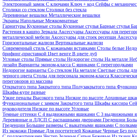
Электронный замок
С ключами
Ключ + код
Сейфы с механичес
Столики со стеклом
Столики без стекла
Деревянные вешалки
Металлические вешалки
Экраны
Напольные
Межкомнатные
Гарнитуры
Кухонные столы
Кухонные стулья
Барные стулья
Ба
Растения в кашпо
Зеркала
Аксессуары
Аксессуары для перего
металлической мебели
Аксессуары для стоек ресепшн
Аксессуа
Горизонтальные жалюзи
Вертикальные жалюзи
Современный стиль
С кожаными вставками
Столы белые
Недо
брифинг-приставкой
Цвет венге
В цвете дуб
Угловые столы
Прямые столы
Недорогие столы
На металле
Неб
дизайн
Варианты эконом-класса
С ящиками
С перегородками
Недорогие варианты
Со стеклом
На металле
Светлые столы дл
черного цвета
Столы для персонала эконом-класса
Классически
переговоров из массива
Открытого типа
Закрытого типа
Полузакрытого типа
Функцион
Шкафы-купе разные
Узкие пеналы
Высокого типа
Низкие по высоте
Архивные шка
Функциональные с замком
Закрытого типа
Шкафы кассира
Се
руководителя
Низкие по высоте
Угловые
Темные оттенки
С 4 выдвижными ящиками
С 3 выдвижными 
Деревянные и ЛДСП
С распашными дверцами
Греденции
Боль
Греденции
Большие размеры
С выкатными ящиками
С полкам
Из экокожи
Прямые
Для посетителей
Кожаные
Черные
Без под
С подлокотниками
Честер
Зеленые
Серые
Бежевые
Из ткани
Ко