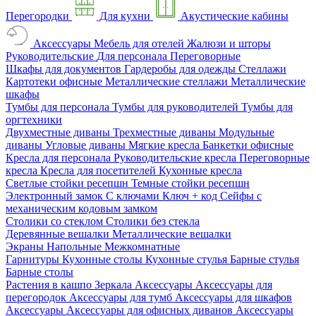
Перегородки
Для кухни
Акустические кабины
Аксессуары
Мебель для отелей
Жалюзи и шторы
Руководительские
Для персонала
Переговорные
Шкафы для документов
Гардеробы для одежды
Стеллажи
Картотеки офисные
Металлические стеллажи
Металлические
шкафы
Тумбы для персонала
Тумбы для руководителей
Тумбы для
оргтехники
Двухместные диваны
Трехместные диваны
Модульные
диваны
Угловые диваны
Мягкие кресла
Банкетки офисные
Кресла для персонала
Руководительские кресла
Переговорные
кресла
Кресла для посетителей
Кухонные кресла
Светлые стойки ресепшн
Темные стойки ресепшн
Электронный замок
С ключами
Ключ + код
Сейфы с
механическим кодовым замком
Столики со стеклом
Столики без стекла
Деревянные вешалки
Металлические вешалки
Экраны
Напольные
Межкомнатные
Гарнитуры
Кухонные столы
Кухонные стулья
Барные стулья
Барные столы
Растения в кашпо
Зеркала
Аксессуары
Аксессуары для
перегородок
Аксессуары для тумб
Аксессуары для шкафов
Аксессуары
Аксессуары для офисных диванов
Аксессуары