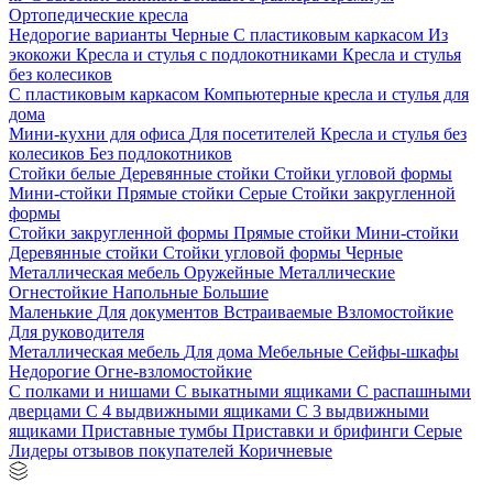
Ортопедические кресла
Недорогие варианты
Черные
С пластиковым каркасом
Из
экокожи
Кресла и стулья с подлокотниками
Кресла и стулья
без колесиков
С пластиковым каркасом
Компьютерные кресла и стулья для
дома
Мини-кухни для офиса
Для посетителей
Кресла и стулья без
колесиков
Без подлокотников
Стойки белые
Деревянные стойки
Стойки угловой формы
Мини-стойки
Прямые стойки
Серые
Стойки закругленной
формы
Стойки закругленной формы
Прямые стойки
Мини-стойки
Деревянные стойки
Стойки угловой формы
Черные
Металлическая мебель
Оружейные
Металлические
Огнестойкие
Напольные
Большие
Маленькие
Для документов
Встраиваемые
Взломостойкие
Для руководителя
Металлическая мебель
Для дома
Мебельные
Сейфы-шкафы
Недорогие
Огне-взломостойкие
С полками и нишами
С выкатными ящиками
С распашными
дверцами
С 4 выдвижными ящиками
С 3 выдвижными
ящиками
Приставные тумбы
Приставки и брифинги
Серые
Лидеры отзывов покупателей
Коричневые