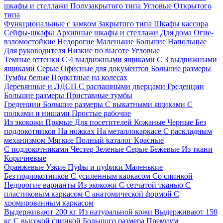
шкафы и стеллажи
Полузакрытого типа
Угловые
Открытого
типа
Функциональные с замком
Закрытого типа
Шкафы кассира
Сейфы-шкафы
Архивные шкафы и стеллажи
Для дома
Огне-
взломостойкие
Недорогие
Маленькие
Большие
Напольные
Для руководителя
Низкие по высоте
Угловые
Темные оттенки
С 4 выдвижными ящиками
С 3 выдвижными
ящиками
Серые
Офисные для документов
Большие размеры
Тумбы белые
Подкатные на колесах
Деревянные и ЛДСП
С распашными дверцами
Греденции
Большие размеры
Приставные тумбы
Греденции
Большие размеры
С выкатными ящиками
С
полками и нишами
Простые рабочие
Из экокожи
Прямые
Для посетителей
Кожаные
Черные
Без
подлокотников
На ножках
На металлокаркасе
С раскладным
механизмом
Мягкие
Полный каталог
Красные
С подлокотниками
Честер
Зеленые
Серые
Бежевые
Из ткани
Коричневые
Оранжевые
Узкие
Пуфы и пуфики
Маленькие
Без подлокотников
С усиленным каркасом
Со спинкой
Недорогие варианты
Из экокожи
С сетчатой тканью
С
пластиковым каркасом
С анатомической формой
С
хромированным каркасом
Выдерживают 200 кг
Из натуральной кожи
Выдерживают 150
кг
С высокой спинкой
Большого размера
Премиум