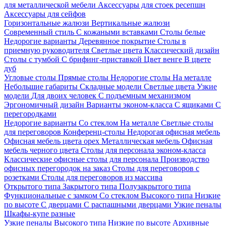
для металлической мебели
Аксессуары для стоек ресепшн
Аксессуары для сейфов
Горизонтальные жалюзи
Вертикальные жалюзи
Современный стиль
С кожаными вставками
Столы белые
Недорогие варианты
Деревянное покрытие
Столы в
приемную руководителя
Светлые цвета
Классический дизайн
Столы с тумбой
С брифинг-приставкой
Цвет венге
В цвете
дуб
Угловые столы
Прямые столы
Недорогие столы
На металле
Небольшие габариты
Складные модели
Светлые цвета
Узкие
модели
Для двоих человек
С подъемным механизмом
Эргономичный дизайн
Варианты эконом-класса
С ящиками
С
перегородками
Недорогие варианты
Со стеклом
На металле
Светлые столы
для переговоров
Конференц-столы
Недорогая офисная мебель
Офисная мебель цвета орех
Металлическая мебель
Офисная
мебель черного цвета
Столы для персонала эконом-класса
Классические офисные столы для персонала
Производство
офисных перегородок на заказ
Столы для переговоров с
розетками
Столы для переговоров из массива
Открытого типа
Закрытого типа
Полузакрытого типа
Функциональные с замком
Со стеклом
Высокого типа
Низкие
по высоте
С дверцами
С распашными дверцами
Узкие пеналы
Шкафы-купе разные
Узкие пеналы
Высокого типа
Низкие по высоте
Архивные