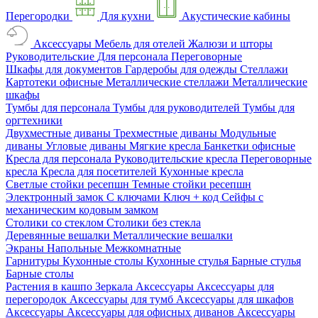
Перегородки
Для кухни
Акустические кабины
Аксессуары
Мебель для отелей
Жалюзи и шторы
Руководительские
Для персонала
Переговорные
Шкафы для документов
Гардеробы для одежды
Стеллажи
Картотеки офисные
Металлические стеллажи
Металлические
шкафы
Тумбы для персонала
Тумбы для руководителей
Тумбы для
оргтехники
Двухместные диваны
Трехместные диваны
Модульные
диваны
Угловые диваны
Мягкие кресла
Банкетки офисные
Кресла для персонала
Руководительские кресла
Переговорные
кресла
Кресла для посетителей
Кухонные кресла
Светлые стойки ресепшн
Темные стойки ресепшн
Электронный замок
С ключами
Ключ + код
Сейфы с
механическим кодовым замком
Столики со стеклом
Столики без стекла
Деревянные вешалки
Металлические вешалки
Экраны
Напольные
Межкомнатные
Гарнитуры
Кухонные столы
Кухонные стулья
Барные стулья
Барные столы
Растения в кашпо
Зеркала
Аксессуары
Аксессуары для
перегородок
Аксессуары для тумб
Аксессуары для шкафов
Аксессуары
Аксессуары для офисных диванов
Аксессуары