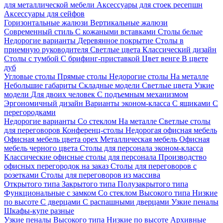
для металлической мебели
Аксессуары для стоек ресепшн
Аксессуары для сейфов
Горизонтальные жалюзи
Вертикальные жалюзи
Современный стиль
С кожаными вставками
Столы белые
Недорогие варианты
Деревянное покрытие
Столы в
приемную руководителя
Светлые цвета
Классический дизайн
Столы с тумбой
С брифинг-приставкой
Цвет венге
В цвете
дуб
Угловые столы
Прямые столы
Недорогие столы
На металле
Небольшие габариты
Складные модели
Светлые цвета
Узкие
модели
Для двоих человек
С подъемным механизмом
Эргономичный дизайн
Варианты эконом-класса
С ящиками
С
перегородками
Недорогие варианты
Со стеклом
На металле
Светлые столы
для переговоров
Конференц-столы
Недорогая офисная мебель
Офисная мебель цвета орех
Металлическая мебель
Офисная
мебель черного цвета
Столы для персонала эконом-класса
Классические офисные столы для персонала
Производство
офисных перегородок на заказ
Столы для переговоров с
розетками
Столы для переговоров из массива
Открытого типа
Закрытого типа
Полузакрытого типа
Функциональные с замком
Со стеклом
Высокого типа
Низкие
по высоте
С дверцами
С распашными дверцами
Узкие пеналы
Шкафы-купе разные
Узкие пеналы
Высокого типа
Низкие по высоте
Архивные