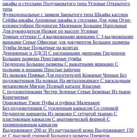
шкафы и стеллажи
Полузакрытого типа
Угловые
Открытого
типа
Функциональные с замком
Закрытого типа
Шкафы кассира
Сейфы-шкафы
Архивные шкафы и стеллажи
Для дома
Огне-
взломостойкие
Недорогие
Маленькие
Большие
Напольные
Для руководителя
Низкие по высоте
Угловые
Темные оттенки
С 4 выдвижными ящиками
С 3 выдвижными
ящиками
Серые
Офисные для документов
Большие размеры
Тумбы белые
Подкатные на колесах
Деревянные и ЛДСП
С распашными дверцами
Греденции
Большие размеры
Приставные тумбы
Греденции
Большие размеры
С выкатными ящиками
С
полками и нишами
Простые рабочие
Из экокожи
Прямые
Для посетителей
Кожаные
Черные
Без
подлокотников
На ножках
На металлокаркасе
С раскладным
механизмом
Мягкие
Полный каталог
Красные
С подлокотниками
Честер
Зеленые
Серые
Бежевые
Из ткани
Коричневые
Оранжевые
Узкие
Пуфы и пуфики
Маленькие
Без подлокотников
С усиленным каркасом
Со спинкой
Недорогие варианты
Из экокожи
С сетчатой тканью
С
пластиковым каркасом
С анатомической формой
С
хромированным каркасом
Выдерживают 200 кг
Из натуральной кожи
Выдерживают 150
кг
С высокой спинкой
Большого размера
Премиум