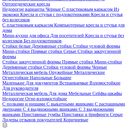
Ортопедические кресла
Недорогие варианты
Черные
С пластиковым каркасом
Из
экокожи
Кресла и стулья с подлокотниками
Кресла и стулья
без колесиков
С пластиковым каркасом
Компьютерные кресла и стулья для
дома
Мини-кухни для офиса
Для посетителей
Кресла и стулья без
колесиков
Без подлокотников
Стойки белые
Деревянные стойки
Стойки угловой формы
Мини-стойки
Прямые стойки
Серые
Стойки закругленной
формы
Стойки закругленной формы
Прямые стойки
Мини-стойки
Деревянные стойки
Стойки угловой формы
Черные
Металлическая мебель
Оружейные
Металлические
Огнестойкие
Напольные
Большие
Маленькие
Для документов
Встраиваемые
Взломостойкие
Для руководителя
Металлическая мебель
Для дома
Мебельные
Сейфы-шкафы
Недорогие
Огне-взломостойкие
С полками и нишами
С выкатными ящиками
С распашными
дверцами
С 4 выдвижными ящиками
С 3 выдвижными
ящиками
Приставные тумбы
Приставки и брифинги
Серые
Лидеры отзывов покупателей
Коричневые