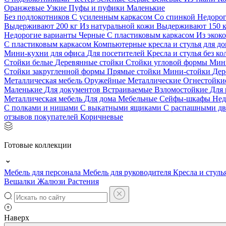
Оранжевые
Узкие
Пуфы и пуфики
Маленькие
Без подлокотников
С усиленным каркасом
Со спинкой
Недоро
Выдерживают 200 кг
Из натуральной кожи
Выдерживают 150 
Недорогие варианты
Черные
С пластиковым каркасом
Из экок
С пластиковым каркасом
Компьютерные кресла и стулья для до
Мини-кухни для офиса
Для посетителей
Кресла и стулья без к
Стойки белые
Деревянные стойки
Стойки угловой формы
Мин
Стойки закругленной формы
Прямые стойки
Мини-стойки
Дер
Металлическая мебель
Оружейные
Металлические
Огнестойк
Маленькие
Для документов
Встраиваемые
Взломостойкие
Для 
Металлическая мебель
Для дома
Мебельные
Сейфы-шкафы
Нед
С полками и нишами
С выкатными ящиками
С распашными д
отзывов покупателей
Коричневые
Готовые коллекции
Мебель для персонала
Мебель для руководителя
Кресла и стуль
Вешалки
Жалюзи
Растения
Наверх