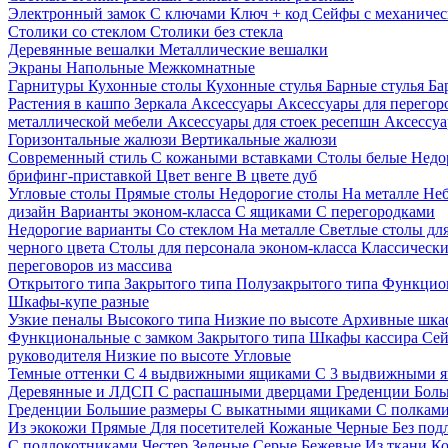
Электронный замок
С ключами
Ключ + код
Сейфы с механичес
Столики со стеклом
Столики без стекла
Деревянные вешалки
Металлические вешалки
Экраны
Напольные
Межкомнатные
Гарнитуры
Кухонные столы
Кухонные стулья
Барные стулья
Ба
Растения в кашпо
Зеркала
Аксессуары
Аксессуары для перего
металлической мебели
Аксессуары для стоек ресепшн
Аксессуа
Горизонтальные жалюзи
Вертикальные жалюзи
Современный стиль
С кожаными вставками
Столы белые
Недо
брифинг-приставкой
Цвет венге
В цвете дуб
Угловые столы
Прямые столы
Недорогие столы
На металле
Неб
дизайн
Варианты эконом-класса
С ящиками
С перегородками
Недорогие варианты
Со стеклом
На металле
Светлые столы дл
черного цвета
Столы для персонала эконом-класса
Классически
переговоров из массива
Открытого типа
Закрытого типа
Полузакрытого типа
Функцион
Шкафы-купе разные
Узкие пеналы
Высокого типа
Низкие по высоте
Архивные шка
Функциональные с замком
Закрытого типа
Шкафы кассира
Се
руководителя
Низкие по высоте
Угловые
Темные оттенки
С 4 выдвижными ящиками
С 3 выдвижными 
Деревянные и ЛДСП
С распашными дверцами
Греденции
Боль
Греденции
Большие размеры
С выкатными ящиками
С полкам
Из экокожи
Прямые
Для посетителей
Кожаные
Черные
Без под
С подлокотниками
Честер
Зеленые
Серые
Бежевые
Из ткани
Ко