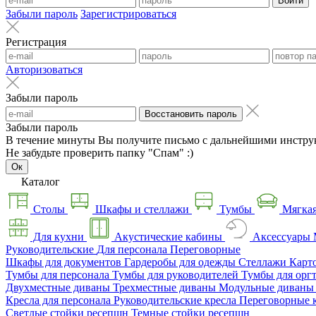
Войти
Забыли пароль
Зарегистрироваться
Регистрация
Авторизоваться
Забыли пароль
Восстановить пароль
Забыли пароль
В течение минуты Вы получите письмо с дальнейшими инстру
Не забудьте проверить папку "Спам" :)
Ок
Каталог
Столы
Шкафы и стеллажи
Тумбы
Мягкая
Для кухни
Акустические кабины
Аксессуары
Руководительские
Для персонала
Переговорные
Шкафы для документов
Гардеробы для одежды
Стеллажи
Карт
Тумбы для персонала
Тумбы для руководителей
Тумбы для орг
Двухместные диваны
Трехместные диваны
Модульные диван
Кресла для персонала
Руководительские кресла
Переговорные 
Светлые стойки ресепшн
Темные стойки ресепшн