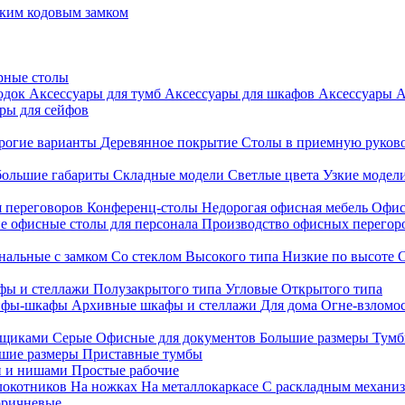
ким кодовым замком
рные столы
родок
Аксессуары для тумб
Аксессуары для шкафов
Аксессуары
А
ры для сейфов
рогие варианты
Деревянное покрытие
Столы в приемную руков
ольшие габариты
Складные модели
Светлые цвета
Узкие модел
я переговоров
Конференц-столы
Недорогая офисная мебель
Офис
е офисные столы для персонала
Производство офисных перегоро
альные с замком
Со стеклом
Высокого типа
Низкие по высоте
фы и стеллажи
Полузакрытого типа
Угловые
Открытого типа
йфы-шкафы
Архивные шкафы и стеллажи
Для дома
Огне-взломо
ящиками
Серые
Офисные для документов
Большие размеры
Тумб
шие размеры
Приставные тумбы
и и нишами
Простые рабочие
локотников
На ножках
На металлокаркасе
С раскладным механи
ричневые