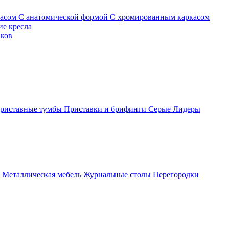
касом
С анатомической формой
С хромированным каркасом
е кресла
иков
риставные тумбы
Приставки и брифинги
Серые
Лидеры
ы
Металлическая мебель
Журнальные столы
Перегородки