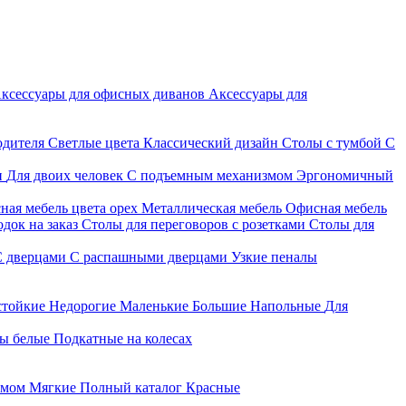
ксессуары для офисных диванов
Аксессуары для
одителя
Светлые цвета
Классический дизайн
Столы с тумбой
С
и
Для двоих человек
С подъемным механизмом
Эргономичный
ная мебель цвета орех
Металлическая мебель
Офисная мебель
док на заказ
Столы для переговоров с розетками
Столы для
С дверцами
С распашными дверцами
Узкие пеналы
стойкие
Недорогие
Маленькие
Большие
Напольные
Для
ы белые
Подкатные на колесах
змом
Мягкие
Полный каталог
Красные