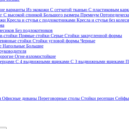
гие варианты
Из экокожи
С сетчатой тканью
С пластиковым кар
кг
С высокой спинкой
Большого размера
Премиум
Ортопедически
ожи
Кресла и стулья с подлокотниками
Кресла и стулья без колес
ма
олесиков
Без подлокотников
и-стойки
Прямые стойки
Серые
Стойки закругленной формы
евянные стойки
Стойки угловой формы
Черные
ие
Напольные
Большие
руководителя
орогие
Огне-взломостойкие
верцами
С 4 выдвижными ящиками
С 3 выдвижными ящиками
П
я
Офисные диваны
Переговорные столы
Стойки ресепшн
Сейф