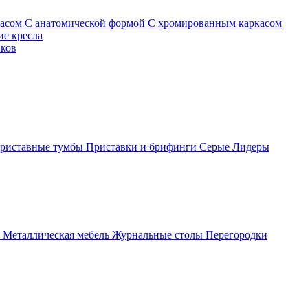
касом
С анатомической формой
С хромированным каркасом
е кресла
иков
риставные тумбы
Приставки и брифинги
Серые
Лидеры
ы
Металлическая мебель
Журнальные столы
Перегородки