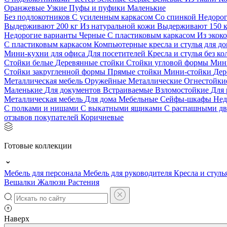
Оранжевые
Узкие
Пуфы и пуфики
Маленькие
Без подлокотников
С усиленным каркасом
Со спинкой
Недоро
Выдерживают 200 кг
Из натуральной кожи
Выдерживают 150 
Недорогие варианты
Черные
С пластиковым каркасом
Из экок
С пластиковым каркасом
Компьютерные кресла и стулья для до
Мини-кухни для офиса
Для посетителей
Кресла и стулья без к
Стойки белые
Деревянные стойки
Стойки угловой формы
Мин
Стойки закругленной формы
Прямые стойки
Мини-стойки
Дер
Металлическая мебель
Оружейные
Металлические
Огнестойк
Маленькие
Для документов
Встраиваемые
Взломостойкие
Для 
Металлическая мебель
Для дома
Мебельные
Сейфы-шкафы
Нед
С полками и нишами
С выкатными ящиками
С распашными д
отзывов покупателей
Коричневые
Готовые коллекции
Мебель для персонала
Мебель для руководителя
Кресла и стуль
Вешалки
Жалюзи
Растения
Наверх