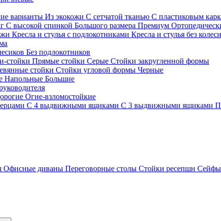
гие варианты
Из экокожи
С сетчатой тканью
С пластиковым кар
кг
С высокой спинкой
Большого размера
Премиум
Ортопедически
ожи
Кресла и стулья с подлокотниками
Кресла и стулья без колес
ма
олесиков
Без подлокотников
и-стойки
Прямые стойки
Серые
Стойки закругленной формы
евянные стойки
Стойки угловой формы
Черные
ие
Напольные
Большие
руководителя
орогие
Огне-взломостойкие
верцами
С 4 выдвижными ящиками
С 3 выдвижными ящиками
П
я
Офисные диваны
Переговорные столы
Стойки ресепшн
Сейф