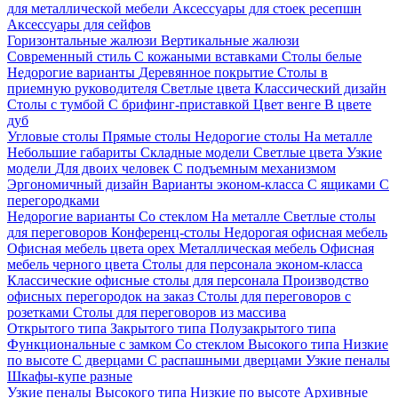
для металлической мебели
Аксессуары для стоек ресепшн
Аксессуары для сейфов
Горизонтальные жалюзи
Вертикальные жалюзи
Современный стиль
С кожаными вставками
Столы белые
Недорогие варианты
Деревянное покрытие
Столы в
приемную руководителя
Светлые цвета
Классический дизайн
Столы с тумбой
С брифинг-приставкой
Цвет венге
В цвете
дуб
Угловые столы
Прямые столы
Недорогие столы
На металле
Небольшие габариты
Складные модели
Светлые цвета
Узкие
модели
Для двоих человек
С подъемным механизмом
Эргономичный дизайн
Варианты эконом-класса
С ящиками
С
перегородками
Недорогие варианты
Со стеклом
На металле
Светлые столы
для переговоров
Конференц-столы
Недорогая офисная мебель
Офисная мебель цвета орех
Металлическая мебель
Офисная
мебель черного цвета
Столы для персонала эконом-класса
Классические офисные столы для персонала
Производство
офисных перегородок на заказ
Столы для переговоров с
розетками
Столы для переговоров из массива
Открытого типа
Закрытого типа
Полузакрытого типа
Функциональные с замком
Со стеклом
Высокого типа
Низкие
по высоте
С дверцами
С распашными дверцами
Узкие пеналы
Шкафы-купе разные
Узкие пеналы
Высокого типа
Низкие по высоте
Архивные