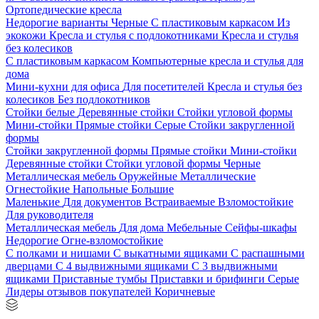
Ортопедические кресла
Недорогие варианты
Черные
С пластиковым каркасом
Из
экокожи
Кресла и стулья с подлокотниками
Кресла и стулья
без колесиков
С пластиковым каркасом
Компьютерные кресла и стулья для
дома
Мини-кухни для офиса
Для посетителей
Кресла и стулья без
колесиков
Без подлокотников
Стойки белые
Деревянные стойки
Стойки угловой формы
Мини-стойки
Прямые стойки
Серые
Стойки закругленной
формы
Стойки закругленной формы
Прямые стойки
Мини-стойки
Деревянные стойки
Стойки угловой формы
Черные
Металлическая мебель
Оружейные
Металлические
Огнестойкие
Напольные
Большие
Маленькие
Для документов
Встраиваемые
Взломостойкие
Для руководителя
Металлическая мебель
Для дома
Мебельные
Сейфы-шкафы
Недорогие
Огне-взломостойкие
С полками и нишами
С выкатными ящиками
С распашными
дверцами
С 4 выдвижными ящиками
С 3 выдвижными
ящиками
Приставные тумбы
Приставки и брифинги
Серые
Лидеры отзывов покупателей
Коричневые