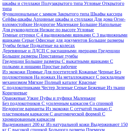
шкафы и стеллажи
Полузакрытого типа
Угловые
Открытого
типа
Функциональные с замком
Закрытого типа
Шкафы кассира
Сейфы-шкафы
Архивные шкафы и стеллажи
Для дома
Огне-
взломостойкие
Недорогие
Маленькие
Большие
Напольные
Для руководителя
Низкие по высоте
Угловые
Темные оттенки
С 4 выдвижными ящиками
С 3 выдвижными
ящиками
Серые
Офисные для документов
Большие размеры
Тумбы белые
Подкатные на колесах
Деревянные и ЛДСП
С распашными дверцами
Греденции
Большие размеры
Приставные тумбы
Греденции
Большие размеры
С выкатными ящиками
С
полками и нишами
Простые рабочие
Из экокожи
Прямые
Для посетителей
Кожаные
Черные
Без
подлокотников
На ножках
На металлокаркасе
С раскладным
механизмом
Мягкие
Полный каталог
Красные
С подлокотниками
Честер
Зеленые
Серые
Бежевые
Из ткани
Коричневые
Оранжевые
Узкие
Пуфы и пуфики
Маленькие
Без подлокотников
С усиленным каркасом
Со спинкой
Недорогие варианты
Из экокожи
С сетчатой тканью
С
пластиковым каркасом
С анатомической формой
С
хромированным каркасом
Выдерживают 200 кг
Из натуральной кожи
Выдерживают 150
кг
С высокой спинкой
Большого размера
Премиум