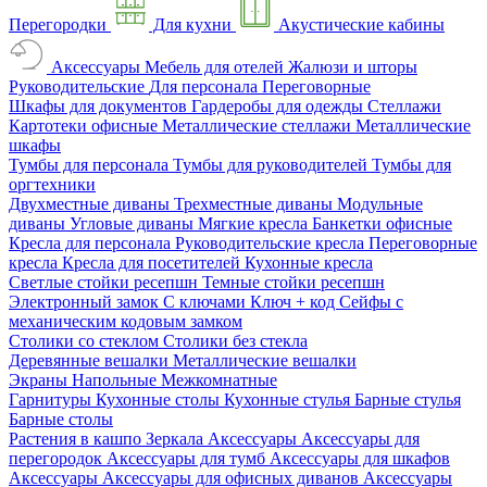
Перегородки
Для кухни
Акустические кабины
Аксессуары
Мебель для отелей
Жалюзи и шторы
Руководительские
Для персонала
Переговорные
Шкафы для документов
Гардеробы для одежды
Стеллажи
Картотеки офисные
Металлические стеллажи
Металлические
шкафы
Тумбы для персонала
Тумбы для руководителей
Тумбы для
оргтехники
Двухместные диваны
Трехместные диваны
Модульные
диваны
Угловые диваны
Мягкие кресла
Банкетки офисные
Кресла для персонала
Руководительские кресла
Переговорные
кресла
Кресла для посетителей
Кухонные кресла
Светлые стойки ресепшн
Темные стойки ресепшн
Электронный замок
С ключами
Ключ + код
Сейфы с
механическим кодовым замком
Столики со стеклом
Столики без стекла
Деревянные вешалки
Металлические вешалки
Экраны
Напольные
Межкомнатные
Гарнитуры
Кухонные столы
Кухонные стулья
Барные стулья
Барные столы
Растения в кашпо
Зеркала
Аксессуары
Аксессуары для
перегородок
Аксессуары для тумб
Аксессуары для шкафов
Аксессуары
Аксессуары для офисных диванов
Аксессуары