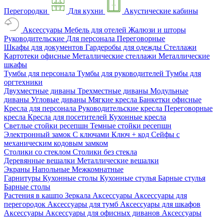
Перегородки
Для кухни
Акустические кабины
Аксессуары
Мебель для отелей
Жалюзи и шторы
Руководительские
Для персонала
Переговорные
Шкафы для документов
Гардеробы для одежды
Стеллажи
Картотеки офисные
Металлические стеллажи
Металлические
шкафы
Тумбы для персонала
Тумбы для руководителей
Тумбы для
оргтехники
Двухместные диваны
Трехместные диваны
Модульные
диваны
Угловые диваны
Мягкие кресла
Банкетки офисные
Кресла для персонала
Руководительские кресла
Переговорные
кресла
Кресла для посетителей
Кухонные кресла
Светлые стойки ресепшн
Темные стойки ресепшн
Электронный замок
С ключами
Ключ + код
Сейфы с
механическим кодовым замком
Столики со стеклом
Столики без стекла
Деревянные вешалки
Металлические вешалки
Экраны
Напольные
Межкомнатные
Гарнитуры
Кухонные столы
Кухонные стулья
Барные стулья
Барные столы
Растения в кашпо
Зеркала
Аксессуары
Аксессуары для
перегородок
Аксессуары для тумб
Аксессуары для шкафов
Аксессуары
Аксессуары для офисных диванов
Аксессуары