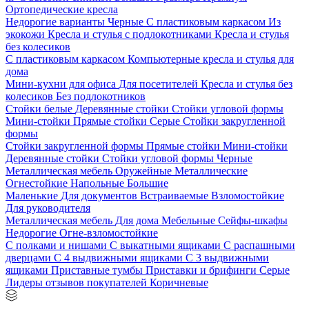
Ортопедические кресла
Недорогие варианты
Черные
С пластиковым каркасом
Из
экокожи
Кресла и стулья с подлокотниками
Кресла и стулья
без колесиков
С пластиковым каркасом
Компьютерные кресла и стулья для
дома
Мини-кухни для офиса
Для посетителей
Кресла и стулья без
колесиков
Без подлокотников
Стойки белые
Деревянные стойки
Стойки угловой формы
Мини-стойки
Прямые стойки
Серые
Стойки закругленной
формы
Стойки закругленной формы
Прямые стойки
Мини-стойки
Деревянные стойки
Стойки угловой формы
Черные
Металлическая мебель
Оружейные
Металлические
Огнестойкие
Напольные
Большие
Маленькие
Для документов
Встраиваемые
Взломостойкие
Для руководителя
Металлическая мебель
Для дома
Мебельные
Сейфы-шкафы
Недорогие
Огне-взломостойкие
С полками и нишами
С выкатными ящиками
С распашными
дверцами
С 4 выдвижными ящиками
С 3 выдвижными
ящиками
Приставные тумбы
Приставки и брифинги
Серые
Лидеры отзывов покупателей
Коричневые