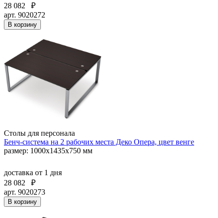
28 082
₽
арт. 9020272
В корзину
Столы для персонала
Бенч-система на 2 рабочих места Деко Опера, цвет венге
размер: 1000х1435х750 мм
доставка
от 1 дня
28 082
₽
арт. 9020273
В корзину