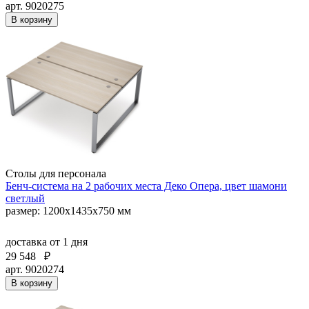
арт. 9020275
В корзину
Столы для персонала
Бенч-система на 2 рабочих места Деко Опера, цвет шамони
светлый
размер: 1200х1435х750 мм
доставка
от 1 дня
29 548
₽
арт. 9020274
В корзину