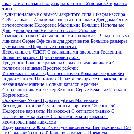
шкафы и стеллажи
Полузакрытого типа
Угловые
Открытого
типа
Функциональные с замком
Закрытого типа
Шкафы кассира
Сейфы-шкафы
Архивные шкафы и стеллажи
Для дома
Огне-
взломостойкие
Недорогие
Маленькие
Большие
Напольные
Для руководителя
Низкие по высоте
Угловые
Темные оттенки
С 4 выдвижными ящиками
С 3 выдвижными
ящиками
Серые
Офисные для документов
Большие размеры
Тумбы белые
Подкатные на колесах
Деревянные и ЛДСП
С распашными дверцами
Греденции
Большие размеры
Приставные тумбы
Греденции
Большие размеры
С выкатными ящиками
С
полками и нишами
Простые рабочие
Из экокожи
Прямые
Для посетителей
Кожаные
Черные
Без
подлокотников
На ножках
На металлокаркасе
С раскладным
механизмом
Мягкие
Полный каталог
Красные
С подлокотниками
Честер
Зеленые
Серые
Бежевые
Из ткани
Коричневые
Оранжевые
Узкие
Пуфы и пуфики
Маленькие
Без подлокотников
С усиленным каркасом
Со спинкой
Недорогие варианты
Из экокожи
С сетчатой тканью
С
пластиковым каркасом
С анатомической формой
С
хромированным каркасом
Выдерживают 200 кг
Из натуральной кожи
Выдерживают 150
кг
С высокой спинкой
Большого размера
Премиум