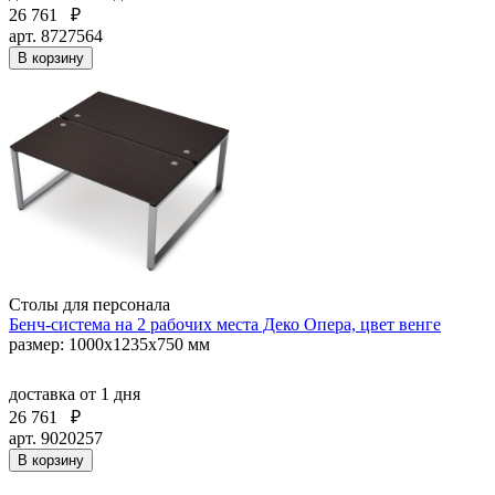
26 761
₽
арт. 8727564
В корзину
Столы для персонала
Бенч-система на 2 рабочих места Деко Опера, цвет венге
размер: 1000х1235х750 мм
доставка
от 1 дня
26 761
₽
арт. 9020257
В корзину