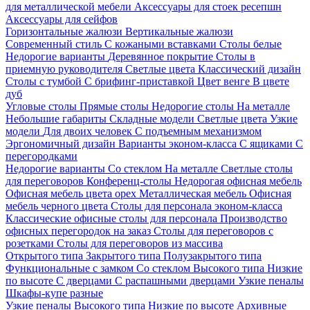
для металлической мебели
Аксессуары для стоек ресепшн
Аксессуары для сейфов
Горизонтальные жалюзи
Вертикальные жалюзи
Современный стиль
С кожаными вставками
Столы белые
Недорогие варианты
Деревянное покрытие
Столы в
приемную руководителя
Светлые цвета
Классический дизайн
Столы с тумбой
С брифинг-приставкой
Цвет венге
В цвете
дуб
Угловые столы
Прямые столы
Недорогие столы
На металле
Небольшие габариты
Складные модели
Светлые цвета
Узкие
модели
Для двоих человек
С подъемным механизмом
Эргономичный дизайн
Варианты эконом-класса
С ящиками
С
перегородками
Недорогие варианты
Со стеклом
На металле
Светлые столы
для переговоров
Конференц-столы
Недорогая офисная мебель
Офисная мебель цвета орех
Металлическая мебель
Офисная
мебель черного цвета
Столы для персонала эконом-класса
Классические офисные столы для персонала
Производство
офисных перегородок на заказ
Столы для переговоров с
розетками
Столы для переговоров из массива
Открытого типа
Закрытого типа
Полузакрытого типа
Функциональные с замком
Со стеклом
Высокого типа
Низкие
по высоте
С дверцами
С распашными дверцами
Узкие пеналы
Шкафы-купе разные
Узкие пеналы
Высокого типа
Низкие по высоте
Архивные