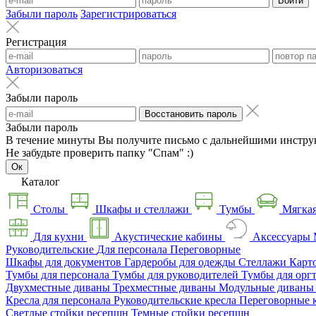
Войти
Забыли пароль
Зарегистрироваться
Регистрация
Авторизоваться
Забыли пароль
Восстановить пароль
Забыли пароль
В течение минуты Вы получите письмо с дальнейшими инстру
Не забудьте проверить папку "Спам" :)
Ок
Каталог
Столы
Шкафы и стеллажи
Тумбы
Мягкая
Для кухни
Акустические кабины
Аксессуары
Руководительские
Для персонала
Переговорные
Шкафы для документов
Гардеробы для одежды
Стеллажи
Карт
Тумбы для персонала
Тумбы для руководителей
Тумбы для орг
Двухместные диваны
Трехместные диваны
Модульные диван
Кресла для персонала
Руководительские кресла
Переговорные 
Светлые стойки ресепшн
Темные стойки ресепшн