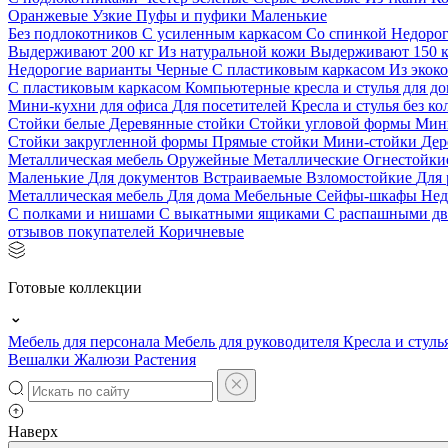
Оранжевые
Узкие
Пуфы и пуфики
Маленькие
Без подлокотников
С усиленным каркасом
Со спинкой
Недоро
Выдерживают 200 кг
Из натуральной кожи
Выдерживают 150 
Недорогие варианты
Черные
С пластиковым каркасом
Из экок
С пластиковым каркасом
Компьютерные кресла и стулья для до
Мини-кухни для офиса
Для посетителей
Кресла и стулья без к
Стойки белые
Деревянные стойки
Стойки угловой формы
Мин
Стойки закругленной формы
Прямые стойки
Мини-стойки
Дер
Металлическая мебель
Оружейные
Металлические
Огнестойк
Маленькие
Для документов
Встраиваемые
Взломостойкие
Для 
Металлическая мебель
Для дома
Мебельные
Сейфы-шкафы
Нед
С полками и нишами
С выкатными ящиками
С распашными д
отзывов покупателей
Коричневые
Готовые коллекции
Мебель для персонала
Мебель для руководителя
Кресла и стуль
Вешалки
Жалюзи
Растения
Наверх