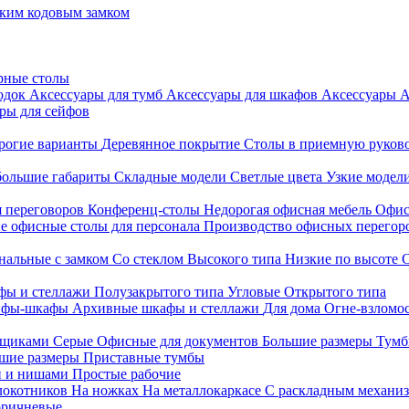
ким кодовым замком
рные столы
родок
Аксессуары для тумб
Аксессуары для шкафов
Аксессуары
А
ры для сейфов
рогие варианты
Деревянное покрытие
Столы в приемную руков
ольшие габариты
Складные модели
Светлые цвета
Узкие модел
я переговоров
Конференц-столы
Недорогая офисная мебель
Офис
е офисные столы для персонала
Производство офисных перегоро
альные с замком
Со стеклом
Высокого типа
Низкие по высоте
фы и стеллажи
Полузакрытого типа
Угловые
Открытого типа
йфы-шкафы
Архивные шкафы и стеллажи
Для дома
Огне-взломо
ящиками
Серые
Офисные для документов
Большие размеры
Тумб
шие размеры
Приставные тумбы
и и нишами
Простые рабочие
локотников
На ножках
На металлокаркасе
С раскладным механи
ричневые