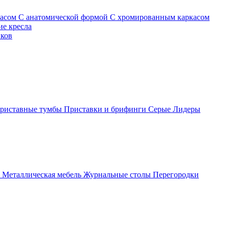
касом
С анатомической формой
С хромированным каркасом
е кресла
иков
риставные тумбы
Приставки и брифинги
Серые
Лидеры
ы
Металлическая мебель
Журнальные столы
Перегородки