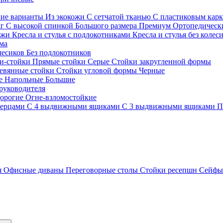
гие варианты
Из экокожи
С сетчатой тканью
С пластиковым кар
кг
С высокой спинкой
Большого размера
Премиум
Ортопедически
ожи
Кресла и стулья с подлокотниками
Кресла и стулья без колес
ма
олесиков
Без подлокотников
и-стойки
Прямые стойки
Серые
Стойки закругленной формы
евянные стойки
Стойки угловой формы
Черные
ие
Напольные
Большие
руководителя
орогие
Огне-взломостойкие
верцами
С 4 выдвижными ящиками
С 3 выдвижными ящиками
П
я
Офисные диваны
Переговорные столы
Стойки ресепшн
Сейф