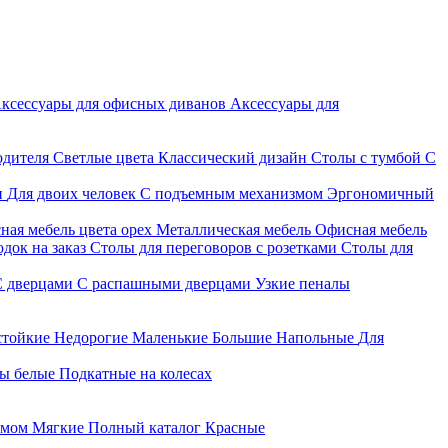
ксессуары для офисных диванов
Аксессуары для
одителя
Светлые цвета
Классический дизайн
Столы с тумбой
С
и
Для двоих человек
С подъемным механизмом
Эргономичный
ная мебель цвета орех
Металлическая мебель
Офисная мебель
док на заказ
Столы для переговоров с розетками
Столы для
С дверцами
С распашными дверцами
Узкие пеналы
стойкие
Недорогие
Маленькие
Большие
Напольные
Для
ы белые
Подкатные на колесах
змом
Мягкие
Полный каталог
Красные