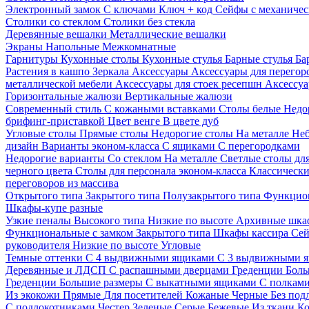
Электронный замок
С ключами
Ключ + код
Сейфы с механичес
Столики со стеклом
Столики без стекла
Деревянные вешалки
Металлические вешалки
Экраны
Напольные
Межкомнатные
Гарнитуры
Кухонные столы
Кухонные стулья
Барные стулья
Ба
Растения в кашпо
Зеркала
Аксессуары
Аксессуары для перего
металлической мебели
Аксессуары для стоек ресепшн
Аксессуа
Горизонтальные жалюзи
Вертикальные жалюзи
Современный стиль
С кожаными вставками
Столы белые
Недо
брифинг-приставкой
Цвет венге
В цвете дуб
Угловые столы
Прямые столы
Недорогие столы
На металле
Неб
дизайн
Варианты эконом-класса
С ящиками
С перегородками
Недорогие варианты
Со стеклом
На металле
Светлые столы дл
черного цвета
Столы для персонала эконом-класса
Классически
переговоров из массива
Открытого типа
Закрытого типа
Полузакрытого типа
Функцион
Шкафы-купе разные
Узкие пеналы
Высокого типа
Низкие по высоте
Архивные шка
Функциональные с замком
Закрытого типа
Шкафы кассира
Се
руководителя
Низкие по высоте
Угловые
Темные оттенки
С 4 выдвижными ящиками
С 3 выдвижными 
Деревянные и ЛДСП
С распашными дверцами
Греденции
Боль
Греденции
Большие размеры
С выкатными ящиками
С полкам
Из экокожи
Прямые
Для посетителей
Кожаные
Черные
Без под
С подлокотниками
Честер
Зеленые
Серые
Бежевые
Из ткани
Ко